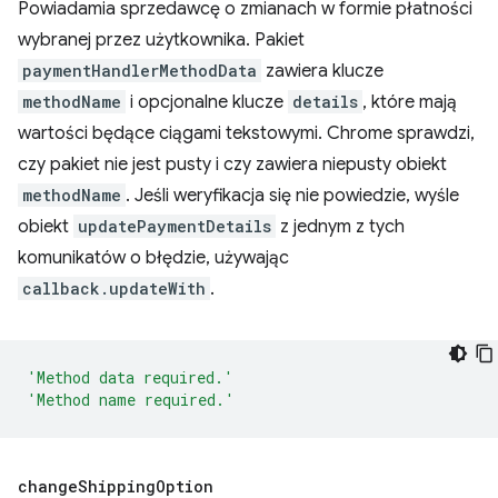
Powiadamia sprzedawcę o zmianach w formie płatności
wybranej przez użytkownika. Pakiet
paymentHandlerMethodData
zawiera klucze
methodName
i opcjonalne klucze
details
, które mają
wartości będące ciągami tekstowymi. Chrome sprawdzi,
czy pakiet nie jest pusty i czy zawiera niepusty obiekt
methodName
. Jeśli weryfikacja się nie powiedzie, wyśle
obiekt
updatePaymentDetails
z jednym z tych
komunikatów o błędzie, używając
callback.updateWith
.
'Method data required.'
'Method name required.'
change
Shipping
Option