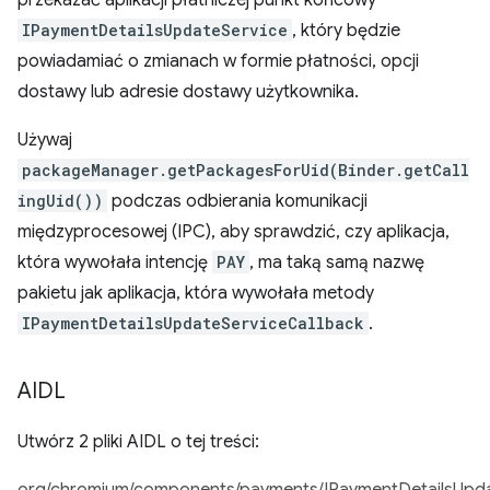
przekazać aplikacji płatniczej punkt końcowy
IPaymentDetailsUpdateService
, który będzie
powiadamiać o zmianach w formie płatności, opcji
dostawy lub adresie dostawy użytkownika.
Używaj
packageManager.getPackagesForUid(Binder.getCall
ingUid())
podczas odbierania komunikacji
międzyprocesowej (IPC), aby sprawdzić, czy aplikacja,
która wywołała intencję
PAY
, ma taką samą nazwę
pakietu jak aplikacja, która wywołała metody
IPaymentDetailsUpdateServiceCallback
.
AIDL
Utwórz 2 pliki AIDL o tej treści: