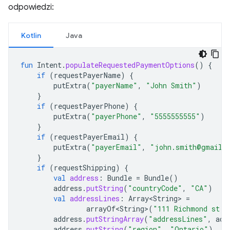
odpowiedzi:
Kotlin
Java
fun
Intent
.
populateRequestedPaymentOptions
()
{
if
(
requestPayerName
)
{
putExtra
(
"payerName"
,
"John Smith"
)
}
if
(
requestPayerPhone
)
{
putExtra
(
"payerPhone"
,
"5555555555"
)
}
if
(
requestPayerEmail
)
{
putExtra
(
"payerEmail"
,
"john.smith@gmail.
}
if
(
requestShipping
)
{
val
address
:
Bundle
=
Bundle
()
address
.
putString
(
"countryCode"
,
"CA"
)
val
addressLines
:
Array<String>
=
arrayOf<String>
(
"111 Richmond st. 
address
.
putStringArray
(
"addressLines"
,
add
address
.
putString
(
"region"
,
"Ontario"
)