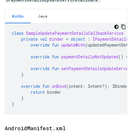
.
Kotlin
Java
class
SampleUpdatePaymentDetailsCallbackService
:
private
val
binder
=
object
:
IPaymentDetailsU
override
fun
updateWith
(
updatedPaymentDeta
override
fun
paymentDetailsNotUpdated
()
{}
override
fun
setPaymentDetailsUpdateServic
}
override
fun
onBind
(
intent
:
Intent?)
:
IBinder?
return
binder
}
}
Android
Manifest
.
xml