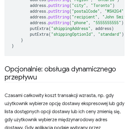
address
.
putString
(
"city"
,
"Toronto"
)
address
.
putString
(
"postalCode"
,
"M5H2G4"
)
address
.
putString
(
"recipient"
,
"John Smith
address
.
putString
(
"phone"
,
"5555555555"
)
putExtra
(
"shippingAddress"
,
address
)
putExtra
(
"shippingOptionId"
,
"standard"
)
}
}
Opcjonalnie: obsługa dynamicznego
przepływu
Czasami całkowity koszt transakcji wzrasta, np. gdy
użytkownik wybierze opcję dostawy ekspresowej lub gdy
lista dostępnych opcji dostawy lub ich ceny zmienią się,
gdy użytkownik wybierze międzynarodowy adres
dostawy. Gdy aplikacja podaje wybrany przez