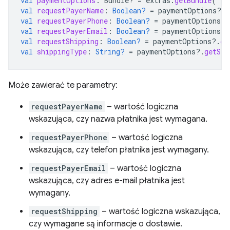
val
paymentOptions
:
Bundle? 
=
extras
.
getBundle
(
"pa
val
requestPayerName
:
Boolean?
=
paymentOptions
?.
g
val
requestPayerPhone
:
Boolean?
=
paymentOptions
?.
val
requestPayerEmail
:
Boolean?
=
paymentOptions
?.
val
requestShipping
:
Boolean?
=
paymentOptions
?.
ge
val
shippingType
:
String?
=
paymentOptions
?.
getStr
Może zawierać te parametry:
requestPayerName
– wartość logiczna
wskazująca, czy nazwa płatnika jest wymagana.
requestPayerPhone
– wartość logiczna
wskazująca, czy telefon płatnika jest wymagany.
requestPayerEmail
– wartość logiczna
wskazująca, czy adres e-mail płatnika jest
wymagany.
requestShipping
– wartość logiczna wskazująca,
czy wymagane są informacje o dostawie.