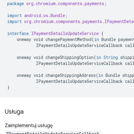
package
org.chromium.components.payments;
import
android.os.Bundle;
import
org.chromium.components.payments.IPaymentDeta
interface
IPaymentDetailsUpdateService
{
oneway
void
changePaymentMethod
(
in
Bundle
paymen
IPaymentDetailsUpdateServiceCallback
cal
oneway
void
changeShippingOption
(
in
String
shipp
IPaymentDetailsUpdateServiceCallback
cal
oneway
void
changeShippingAddress
(
in
Bundle
ship
IPaymentDetailsUpdateServiceCallback
cal
}
Usługa
Zaimplementuj usługę
IPaymentDetailsUpdateServiceCallback