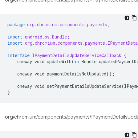
org/chromium/components/payments/IPaymentDetailsUpdat
package
org.chromium.components.payments;
import
android.os.Bundle;
import
org.chromium.components.payments.IPaymentDeta
interface
IPaymentDetailsUpdateServiceCallback
{
oneway
void
updateWith
(
in
Bundle
updatedPaymentD
oneway
void
paymentDetailsNotUpdated
();
oneway
void
setPaymentDetailsUpdateService
(
IPaym
}
org/chromium/components/payments/IPaymentDetailsUpdat