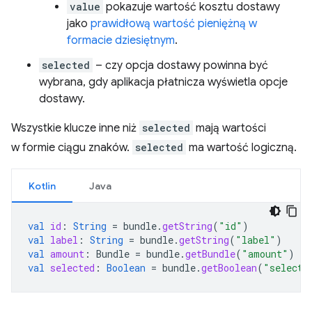
value
pokazuje wartość kosztu dostawy
jako
prawidłową wartość pieniężną w
formacie dziesiętnym
.
selected
– czy opcja dostawy powinna być
wybrana, gdy aplikacja płatnicza wyświetla opcje
dostawy.
Wszystkie klucze inne niż
selected
mają wartości
w formie ciągu znaków.
selected
ma wartość logiczną.
Kotlin
Java
val
id
:
String
=
bundle
.
getString
(
"id"
)
val
label
:
String
=
bundle
.
getString
(
"label"
)
val
amount
:
Bundle
=
bundle
.
getBundle
(
"amount"
)
val
selected
:
Boolean
=
bundle
.
getBoolean
(
"selecte