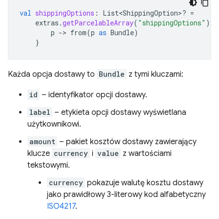
val
shippingOptions
:
List<ShippingOption>? 
=
extras
.
getParcelableArray
(
"shippingOptions"
)
?.
p
-
>
from
(
p
as
Bundle
)
}
Każda opcja dostawy to
Bundle
z tymi kluczami:
id
– identyfikator opcji dostawy.
label
– etykieta opcji dostawy wyświetlana
użytkownikowi.
amount
– pakiet kosztów dostawy zawierający
klucze
currency
i
value
z wartościami
tekstowymi.
currency
pokazuje walutę kosztu dostawy
jako prawidłowy 3-literowy kod alfabetyczny
ISO4217
.