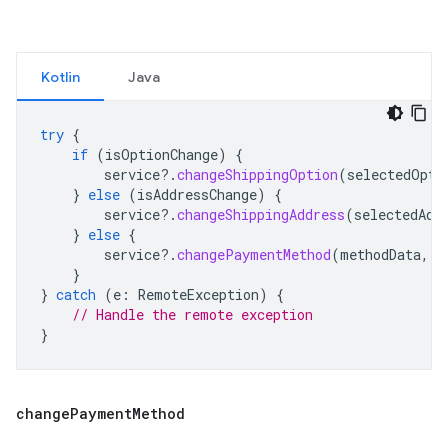
Kotlin
Java
try
{
if
(
isOptionChange
)
{
service
?.
changeShippingOption
(
selectedOpti
}
else
(
isAddressChange
)
{
service
?.
changeShippingAddress
(
selectedAdd
}
else
{
service
?.
changePaymentMethod
(
methodData
,
c
}
}
catch
(
e
:
RemoteException
)
{
// Handle the remote exception
}
change
Payment
Method