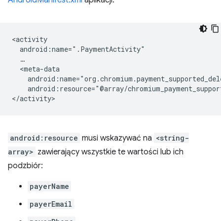
AndroidManifest.xml
aplikacji.
android:resource="@array/chromium_payment_suppor
android:resource
musi wskazywać na
<string-
array>
zawierający wszystkie te wartości lub ich
podzbiór:
payerName
payerEmail