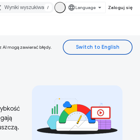
/
Zaloguj się
z AI mogą zawierać błędy.
zybkość
egają
uszczą.