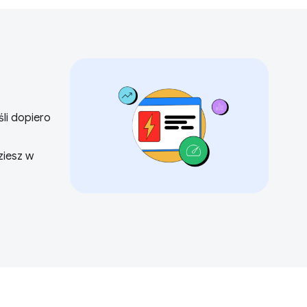
li dopiero
ziesz w