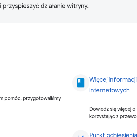
 przyspieszyć działanie witryny.
Więcej informac
book
internetowych
tym pomóc, przygotowaliśmy
Dowiedz się więcej 
korzystając z przew
Punkt odniesieni