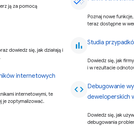
erz ją za pomocą
Poznaj nowe funkcje,
teraz dostępne w we
Studia przypadk
bar_chart
z dowiedz się, jak działają i
.
Dowiedz się, jak fir
i w rezultacie odnot
ników internetowych
Debugowanie wyd
code
ikami internetowymi, te
deweloperskich
j je zoptymalizować.
Dowiedz się, jak uż
debugowania problemó