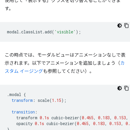
使用して「表示する」クラスを切り替えることができま
す。
modal
.
classList
.
add
(
'visible'
);
この時点では、モーダルビューはアニメーションなしで表
示されます。以下でアニメーションを追加しましょう（
カ
スタム イージング
も参照してください）。
.
modal 
{
transform
:
 scale
(
1.15
);
transition
:
    transform 
0.1s
 cubic-bezier
(
0.465
,
0.183
,
0.153
,
    opacity 
0.1s
 cubic-bezier
(
0.465
,
0.183
,
0.153
,
0
}