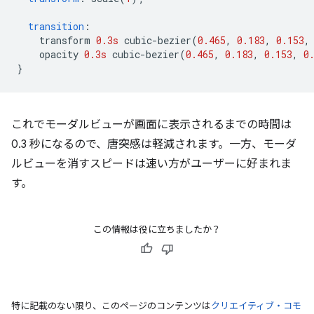
transition
:
    transform 
0.3s
 cubic-bezier
(
0.465
,
0.183
,
0.153
,
    opacity 
0.3s
 cubic-bezier
(
0.465
,
0.183
,
0.153
,
0
}
これでモーダルビューが画面に表示されるまでの時間は
0.3 秒になるので、唐突感は軽減されます。一方、モーダ
ルビューを消すスピードは速い方がユーザーに好まれま
す。
この情報は役に立ちましたか？
特に記載のない限り、このページのコンテンツは
クリエイティブ・コモ