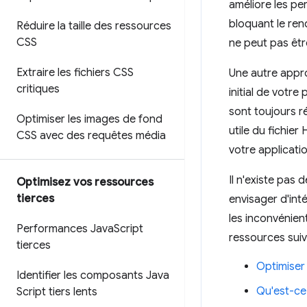
améliore les pe
bloquant le ren
Réduire la taille des ressources
CSS
ne peut pas êtr
Extraire les fichiers CSS
Une autre appro
critiques
initial de votre
sont toujours r
Optimiser les images de fond
utile du fichier
CSS avec des requêtes média
votre applicati
Il n'existe pas
Optimisez vos ressources
tierces
envisager d'int
les inconvénien
Performances Java
Script
ressources suiv
tierces
Optimiser 
Identifier les composants Java
Qu'est-ce
Script tiers lents