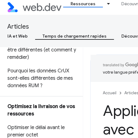
Ressources
Découvr
utilisateur Chrome pour
examiner les performances sur
le terrain
Articles
En quoi les données de test et
IA et Web
Temps de chargement rapides
Découvr
les données réelles peuvent
être différentes (et comment y
remédier)
Pourquoi les données Cr
UX
votre langue préf
sont-elles différentes de mes
données RUM ?
Accueil
Article
Appli
Optimisez la livraison de vos
ressources
avec
Optimiser le délai avant le
premier octet