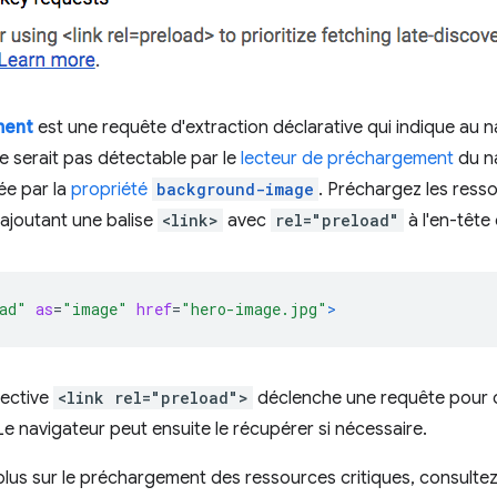
ment
est une requête d'extraction déclarative qui indique au
e serait pas détectable par le
lecteur de préchargement
du na
ée par la
propriété
background-image
. Préchargez les res
ajoutant une balise
<link>
avec
rel="preload"
à l'en-têt
ad"
as
=
"image"
href
=
"hero-image.jpg"
>
rective
<link rel="preload">
déclenche une requête pour c
Le navigateur peut ensuite le récupérer si nécessaire.
plus sur le préchargement des ressources critiques, consultez