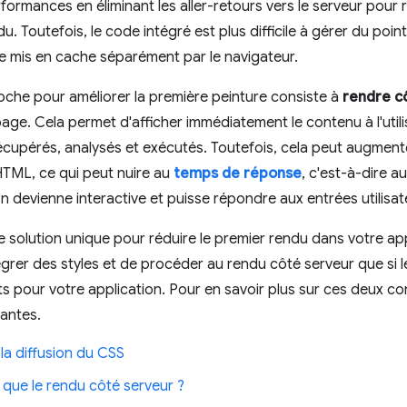
rformances en éliminant les aller-retours vers le serveur pour
du. Toutefois, le code intégré est plus difficile à gérer du po
e mis en cache séparément par le navigateur.
che pour améliorer la première peinture consiste à
rendre c
 page. Cela permet d'afficher immédiatement le contenu à l'util
écupérés, analysés et exécutés. Toutefois, cela peut augmen
 HTML, ce qui peut nuire au
temps de réponse
, c'est-à-dire 
on devienne interactive et puisse répondre aux entrées utilisat
 de solution unique pour réduire le premier rendu dans votre a
égrer des styles et de procéder au rendu côté serveur que si 
ts pour votre application. Pour en savoir plus sur ces deux co
antes.
la diffusion du CSS
 que le rendu côté serveur ?