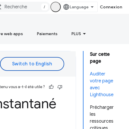
/
Connexion
ve web apps
Paiements
PLUS
Sur cette
page
Auditer
votre page
enu vous a-t-il été utile ?
avec
Lighthouse
nstantané
Précharger
les
ressources
critiques