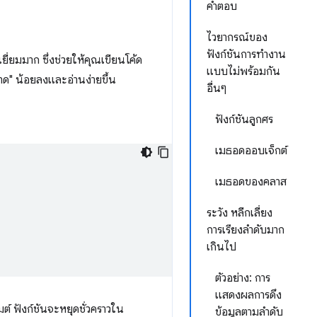
คำตอบ
ไวยากรณ์ของ
ฟังก์ชันการทำงาน
ี่ยมมาก ซึ่งช่วยให้คุณเขียนโค้ด
แบบไม่พร้อมกัน
าด" น้อยลงและอ่านง่ายขึ้น
อื่นๆ
ฟังก์ชันลูกศร
เมธอดออบเจ็กต์
เมธอดของคลาส
ระวัง หลีกเลี่ยง
การเรียงลำดับมาก
เกินไป
ตัวอย่าง: การ
แสดงผลการดึง
์ ฟังก์ชันจะหยุดชั่วคราวใน
ข้อมูลตามลําดับ