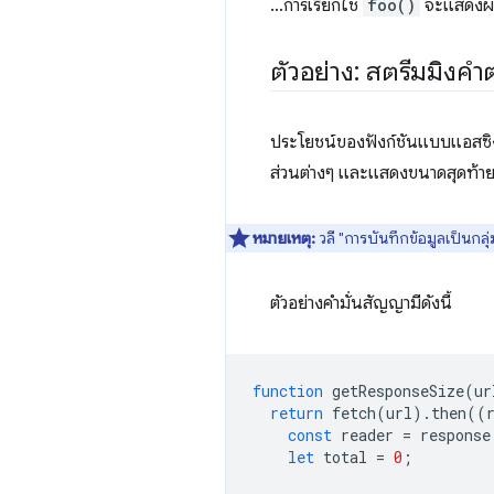
…การเรียกใช้
foo()
จะแสดงผล
ตัวอย่าง: สตรีมมิงค
ประโยชน์ของฟังก์ชันแบบแอสซิงค
ส่วนต่างๆ และแสดงขนาดสุดท้า
หมายเหตุ:
วลี "การบันทึกข้อมูลเป็นกลุ่
ตัวอย่างคำมั่นสัญญามีดังนี้
function
getResponseSize
(
ur
return
fetch
(
url
).
then
((
const
reader
=
response
let
total
=
0
;