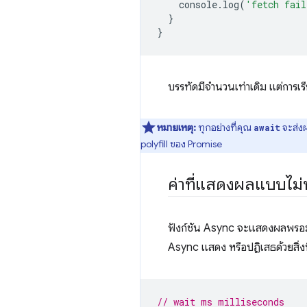
console
.
log
(
'fetch fail
}
}
บรรทัดมีจำนวนเท่าเดิม แต่การเรี
หมายเหตุ:
ทุกอย่างที่คุณ
จะส่ง
await
polyfill ของ Promise
ค่าที่แสดงผลแบบไม่
ฟังก์ชัน Async จะแสดงผลพรอ
Async แสดง หรือปฏิเสธด้วยสิ่งที
// wait ms milliseconds