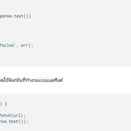
ponse
.
text
())
failed'
,
err
);
ดยใช้ฟังก์ชันที่ทำงานแบบแอสซิงค์
)
{
fetch
(
url
);
nse
.
text
());