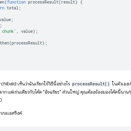
en
(
function
processResult
(
result
)
{
rn
total
;
value
;
;
 chunk'
,
value
);
then
(
processResult
);
hibald เห็นว่าฉันเรียกใช้วิธีนี้อย่างไร
processResult()
ในตัวเองเพ
มาก
แต่เช่นเดียวกับโค้ด "อัจฉริยะ" ส่วนใหญ่ คุณต้องจ้องมองโค้ดนี้นานๆ เ
0
นแบบแอสซิงค์