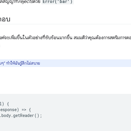
สัญญาที่
rejects
ด้วย
Error('bar')
ำตอบ
์จะเพิ่มขึ้นในตัวอย่างที่ซับซ้อนมากขึ้น สมมติว่าคุณต้องการสตรีมการ
ย
มๆ" ทำให้ฉันรู้สึกไม่สบาย
l
)
{
response
)
=
>
{
.
body
.
getReader
();