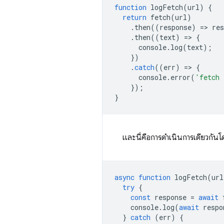
function
logFetch
(
url
)
{
return
fetch
(
url
)
.
then
((
response
)
=
>
res
.
then
((
text
)
=
>
{
console
.
log
(
text
);
})
.
catch
((
err
)
=
>
{
console
.
error
(
'fetch 
});
}
และนี่คือการดำเนินการเดียวกันโ
async
function
logFetch
(
url
try
{
const
response
=
await
console
.
log
(
await
respo
}
catch
(
err
)
{