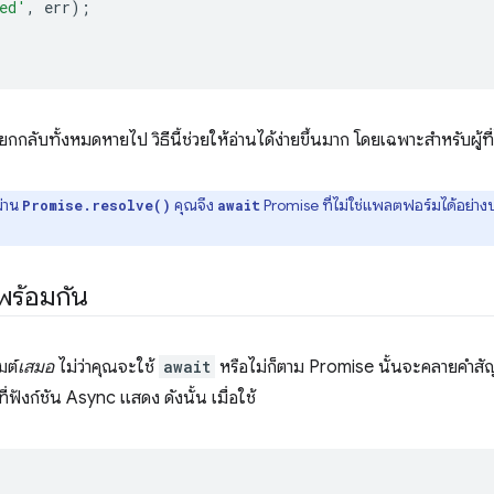
ed'
,
err
)
ยกกลับทั้งหมดหายไป วิธีนี้ช่วยให้อ่านได้ง่ายขึ้นมาก โดยเฉพาะสำหรับผู้ท
ผ่าน
คุณจึง
Promise ที่ไม่ใช่แพลตฟอร์มได้อย่างป
Promise.resolve()
await
พร้อมกัน
มต์
เสมอ
ไม่ว่าคุณจะใช้
await
หรือไม่ก็ตาม Promise นั้นจะคลายคําสัญ
่ฟังก์ชัน Async แสดง ดังนั้น เมื่อใช้