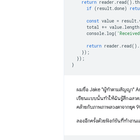
return
reader
.
read
().
th
if
(
result
.
done
)
retu
const
value
=
result
.
total
+=
value
.
length
console
.
log
(
'Received
return
reader
.
read
().
});
});
}
ผมชื่อ Jake "ผู้ทำตามสัญญา" Arc
เขียนแบบนั้นทำให้ฉันรู้สึก
ฉลาด
คล้ายกับภาพภาพลวงตาจากยุค 9
ลองอีกครั้งด้วยฟังก์ชันที่ทำงา