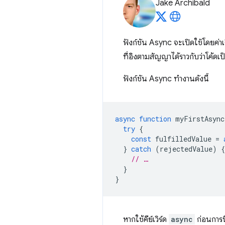
Jake Archibald
ฟังก์ชัน Async จะเปิดใช้โดยค่า
ที่อิงตามสัญญาได้ราวกับว่าโค้ด
ฟังก์ชัน Async ทํางานดังนี้
async
function
myFirstAsync
try
{
const
fulfilledValue
=
}
catch
(
rejectedValue
)
{
// …
}
}
หากใช้คีย์เวิร์ด
async
ก่อนการน