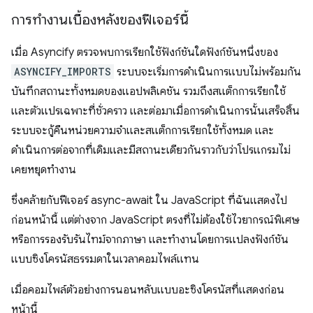
การทำงานเบื้องหลังของฟีเจอร์นี้
เมื่อ Asyncify ตรวจพบการเรียกใช้ฟังก์ชันใดฟังก์ชันหนึ่งของ
ASYNCIFY_IMPORTS
ระบบจะเริ่มการดำเนินการแบบไม่พร้อมกัน
บันทึกสถานะทั้งหมดของแอปพลิเคชัน รวมถึงสแต็กการเรียกใช้
และตัวแปรเฉพาะที่ชั่วคราว และต่อมาเมื่อการดำเนินการนั้นเสร็จสิ้น
ระบบจะกู้คืนหน่วยความจำและสแต็กการเรียกใช้ทั้งหมด และ
ดำเนินการต่อจากที่เดิมและมีสถานะเดียวกันราวกับว่าโปรแกรมไม่
เคยหยุดทำงาน
ซึ่งคล้ายกับฟีเจอร์ async-await ใน JavaScript ที่ฉันแสดงไป
ก่อนหน้านี้ แต่ต่างจาก JavaScript ตรงที่ไม่ต้องใช้ไวยากรณ์พิเศษ
หรือการรองรับรันไทม์จากภาษา และทำงานโดยการแปลงฟังก์ชัน
แบบซิงโครนัสธรรมดาในเวลาคอมไพล์แทน
เมื่อคอมไพล์ตัวอย่างการนอนหลับแบบอะซิงโครนัสที่แสดงก่อน
หน้านี้