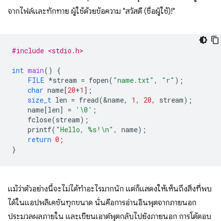
จากไฟล์และทักทาย ผู้ใช้ด้วยข้อความ "สวัสดี (ชื่อผู้ใช้)!"
#include <stdio.h>
int
main
()
{
FILE
*
stream
=
fopen
(
"name.txt"
,
"r"
);
char
name
[
20
+
1
];
size_t
len
=
fread
(
&
name
,
1
,
20
,
stream
);
name
[
len
]
=
'\0'
;
fclose
(
stream
);
printf
(
"Hello, %s!
\n
"
,
name
);
return
0
;
}
แม้ว่าตัวอย่างนี้จะไม่ได้ทำอะไรมากนัก แต่ก็แสดงให้เห็นถึงสิ่งที่พบ
ได้ในแอปพลิเคชันทุกขนาด นั่นคือการอ่านอินพุตจากภายนอก
ประมวลผลภายใน และเขียนเอาต์พุตกลับไปยังภายนอก การโต้ตอบ