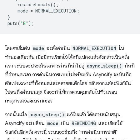
restoreLocals
();
mode
=
NORMAL_EXECUTION
;
}
puts
(
"B"
);
โดยค่าเริ่มต้น
mode
จะตั้งค่าเป็น
NORMAL_EXECUTION
ใน
ทำนองเดียวกัน เมื่อมีการเรียกใช้โค้ดที่แปลงแล้วดังกล่าวเป็นครั้ง
แรก ระบบจะประเมินเฉพาะส่วนที่นำไปสู่
async_sleep()
ทันที
ที่กำหนดเวลา การดำเนินการแบบไม่พร้อมกัน Asyncify จะบันทึก
ตัวแปรเฉพาะที่ทั้งหมดและคลายสแต็กโดย กลับจากแต่ละฟังก์ชัน
ไปจนถึงด้านบนสุด ซึ่งจะทำให้การควบคุมกลับไปที่วนรอบ
เหตุการณ์ของเบราว์เซอร์
จากนั้นเมื่อ
async_sleep()
แก้ไขแล้ว โค้ดการสนับสนุน
Asyncify จะเปลี่ยน
mode
เป็น
REWINDING
และ เรียกใช้
ฟังก์ชันอีกครั้ง คราวนี้ ระบบจะข้ามกิ่ง "การดำเนินการปกติ"