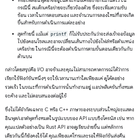
หรือไฟล์อินพุตอาจอยู่ในตำแหน่งเครือข่ายที่เมานต์ไว้ ใน
กรณีนี้ สแต็กเครือข่ายจะเกี่ยวข้องด้วย ซึ่งจะเพิ่มความซับ
ซ้อน เวลาในการตอบสนอง และจำนวนการลองใหม่ที่อาจเกิด
ขึ้นสำหรับการดำเนินการแต่ละอย่าง
สุดท้ายนี้ แม้แต่
printf
ก็ไม่รับประกันว่าจะส่งเข้าจอข้อมูล
ไปยังคอนโซลและอาจเปลี่ยนเส้นทางไปยังไฟล์หรือตำแหน่ง
เครือข่าย ในกรณีนี้จะต้องดำเนินการตามขั้นตอนเดียวกันกับ
ด้านบน
กล่าวโดยสรุปคือ I/O อาจช้าและคุณไม่สามารถคาดการณ์ได้ว่าการ
เรียกใช้ฟังก์ชันหนึ่งๆ จะใช้เวลานานเท่าใดเพียงแค่ ดูโค้ดอย่าง
รวดเร็ว ในขณะที่การดำเนินการนั้นทำงานอยู่ แอปพลิเคชันทั้งหมด
จะค้าง และไม่ตอบสนองต่อผู้ใช้
ซึ่งไม่ได้จำกัดเฉพาะ C หรือ C++ ภาษาของระบบส่วนใหญ่จะแสดง
อินพุต/เอาต์พุตทั้งหมดในรูปแบบของ API แบบซิงโครนัส เช่น หาก
คุณแปลตัวอย่างเป็น Rust API อาจดูเรียบง่ายขึ้น แต่หลักการ
เดียวกันนี้ก็ยังคงใช้ได้ คุณเพียงแค่โทรและรอให้ฟังก์ชันส่งคืน