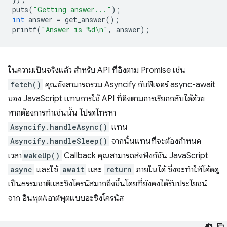
puts
(
"Getting answer..."
);
int
answer
=
get_answer
();
printf
(
"Answer is %d\n"
,
answer
);
ในความเป็นจริงแล้ว สำหรับ API ที่อิงตาม Promise เช่น
fetch()
คุณยังสามารถรวม Asyncify กับฟีเจอร์ async-await
ของ JavaScript แทนการใช้ API ที่อิงตามการเรียกกลับได้ด้วย
หากต้องการทำเช่นนั้น โปรดโทรหา
Asyncify.handleAsync()
แทน
Asyncify.handleSleep()
จากนั้นแทนที่จะต้องกำหนด
เวลา
wakeUp()
Callback คุณสามารถส่งฟังก์ชัน JavaScript
async
และใช้
await
และ
return
ภายในได้ ซึ่งจะทำให้โค้ดดู
เป็นธรรมชาติและซิงโครนัสมากยิ่งขึ้นโดยที่ยังคงได้รับประโยชน์
จาก อินพุต/เอาต์พุตแบบอะซิงโครนัส