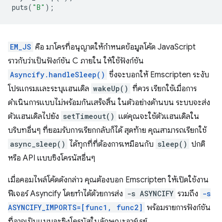
puts
(
"B"
);
EM_JS
คือ มาโครที่อนุญาตให้กำหนดข้อมูลโค้ด JavaScript
ราวกับว่าเป็นฟังก์ชัน C ภายใน ให้ใช้ฟังก์ชัน
Asyncify.handleSleep()
ซึ่งจะบอกให้ Emscripten ระงับ
โปรแกรมและระบุแฮนเดิล
wakeUp()
ที่ควร เรียกใช้เมื่อการ
ดำเนินการแบบไม่พร้อมกันเสร็จสิ้น ในตัวอย่างด้านบน ระบบจะส่ง
ตัวแฮนเดิลไปยัง
setTimeout()
แต่คุณจะใช้ตัวแฮนเดิลใน
บริบทอื่นๆ ที่ยอมรับการเรียกกลับก็ได้ สุดท้าย คุณสามารถเรียกใช้
async_sleep()
ได้ทุกที่ที่ต้องการเหมือนกับ
sleep()
ปกติ
หรือ API แบบซิงโครนัสอื่นๆ
เมื่อคอมไพล์โค้ดดังกล่าว คุณต้องบอก Emscripten ให้เปิดใช้งาน
ฟีเจอร์ Asyncify โดยทำได้ด้วยการส่ง
-s ASYNCIFY
รวมถึง
-s
ASYNCIFY_IMPORTS=[func1, func2]
พร้อมรายการฟังก์ชัน
ที่อาจเป็นแบบอะซิงโครนัสในลักษณะอาร์เรย์