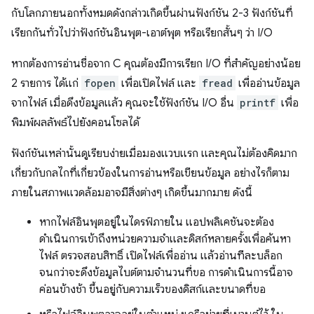
กับโลกภายนอกทั้งหมดดังกล่าวเกิดขึ้นผ่านฟังก์ชัน 2-3 ฟังก์ชันที่
เรียกกันทั่วไปว่าฟังก์ชันอินพุต-เอาต์พุต หรือเรียกสั้นๆ ว่า I/O
หากต้องการอ่านชื่อจาก C คุณต้องมีการเรียก I/O ที่สำคัญอย่างน้อย
2 รายการ ได้แก่
fopen
เพื่อเปิดไฟล์ และ
fread
เพื่ออ่านข้อมูล
จากไฟล์ เมื่อดึงข้อมูลแล้ว คุณจะใช้ฟังก์ชัน I/O อื่น
printf
เพื่อ
พิมพ์ผลลัพธ์ไปยังคอนโซลได้
ฟังก์ชันเหล่านั้นดูเรียบง่ายเมื่อมองแวบแรก และคุณไม่ต้องคิดมาก
เกี่ยวกับกลไกที่เกี่ยวข้องในการอ่านหรือเขียนข้อมูล อย่างไรก็ตาม
ภายในสภาพแวดล้อมอาจมีสิ่งต่างๆ เกิดขึ้นมากมาย ดังนี้
หากไฟล์อินพุตอยู่ในไดรฟ์ภายใน แอปพลิเคชันจะต้อง
ดำเนินการเข้าถึงหน่วยความจำและดิสก์หลายครั้งเพื่อค้นหา
ไฟล์ ตรวจสอบสิทธิ์ เปิดไฟล์เพื่ออ่าน แล้วอ่านทีละบล็อก
จนกว่าจะดึงข้อมูลไบต์ตามจำนวนที่ขอ การดำเนินการนี้อาจ
ค่อนข้างช้า ขึ้นอยู่กับความเร็วของดิสก์และขนาดที่ขอ