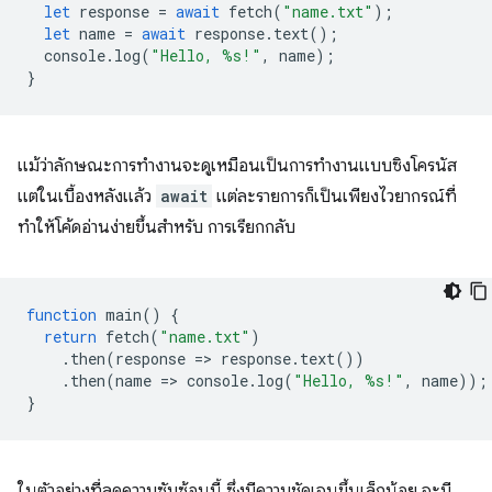
let
response
=
await
fetch
(
"name.txt"
);
let
name
=
await
response
.
text
();
console
.
log
(
"Hello, %s!"
,
name
);
}
แม้ว่าลักษณะการทำงานจะดูเหมือนเป็นการทำงานแบบซิงโครนัส
แต่ในเบื้องหลังแล้ว
await
แต่ละรายการก็เป็นเพียงไวยากรณ์ที่
ทำให้โค้ดอ่านง่ายขึ้นสำหรับ การเรียกกลับ
function
main
()
{
return
fetch
(
"name.txt"
)
.
then
(
response
=
>
response
.
text
())
.
then
(
name
=
>
console
.
log
(
"Hello, %s!"
,
name
));
}
ในตัวอย่างที่ลดความซับซ้อนนี้ ซึ่งมีความชัดเจนขึ้นเล็กน้อย จะมี