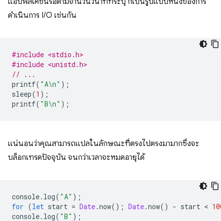
แอปพลิเคชันรอตามจำนวนวินาทีที่ระบุ ก็เป็นรูปแบบหนึ่งของการ
ดำเนินการ I/O เช่นกัน
#include <stdio.h>
#include <unistd.h>
// ...
printf
(
"A
\n
"
);
sleep
(
1
);
printf
(
"B
\n
"
);
แน่นอนว่าคุณสามารถแปลในลักษณะที่ตรงไปตรงมามากซึ่งจะ
บล็อกเทรดปัจจุบัน จนกว่าเวลาจะหมดอายุได้
console
.
log
(
"A"
);
for
(
let
start
=
Date
.
now
();
Date
.
now
()
-
start
 < 
10
console
.
log
(
"B"
);