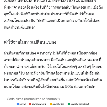
เนื่องจากได้ดำเนินการไปแล้ว เมื่อครั้งที่แล้ว และฉันไม่ต้องการ
พิมพ์ "A" สองครั้ง แต่จะไปที่กิ่ง "การกรอกลับ" โดยตรงแทน เมื่อถึง
จุดนั้นแล้ว ฟังก์ชันจะคืนค่าตัวแปรเฉพาะที่ที่จัดเก็บไว้ทั้งหมด
เปลี่ยนโหมดกลับเป็น "ปกติ" และดำเนินการต่อราวกับว่าโค้ดไม่เคย
หยุดทำงานตั้งแต่แรก
ค่าใช้จ่ายในการเปลี่ยนแปลง
น่าเสียดายที่การแปลง Asyncify ไม่ได้ฟรีทั้งหมด เนื่องจากต้อง
แทรกโค้ดสนับสนุนจำนวนมากเพื่อจัดเก็บและกู้คืนตัวแปรเฉพาะที่
ทั้งหมด นำทางสแต็กการเรียกใช้ภายใต้โหมดต่างๆ และอื่นๆ โดยจะ
พยายามแก้ไขเฉพาะฟังก์ชันที่ทำเครื่องหมายเป็นแบบไม่พร้อมกัน
ในบรรทัดคำสั่ง รวมถึงผู้เรียกที่อาจเกิดขึ้น แต่ค่าใช้จ่ายเพิ่มเติมด้าน
ขนาดโค้ดอาจยังคงเพิ่มขึ้นได้ถึงประมาณ 50% ก่อนการบีบอัด