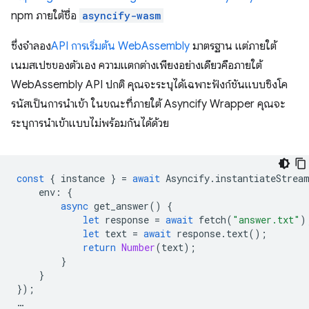
npm ภายใต้ชื่อ
asyncify-wasm
ซึ่งจำลอง
API การเริ่มต้น WebAssembly
มาตรฐาน แต่ภายใต้
เนมสเปซของตัวเอง ความแตกต่างเพียงอย่างเดียวคือภายใต้
WebAssembly API ปกติ คุณจะระบุได้เฉพาะฟังก์ชันแบบซิงโค
รนัสเป็นการนำเข้า ในขณะที่ภายใต้ Asyncify Wrapper คุณจะ
ระบุการนำเข้าแบบไม่พร้อมกันได้ด้วย
const
{
instance
}
=
await
Asyncify
.
instantiateStrea
env
:
{
async
get_answer
()
{
let
response
=
await
fetch
(
"answer.txt"
)
let
text
=
await
response
.
text
();
return
Number
(
text
);
}
}
});
…