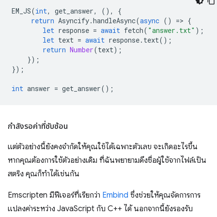
EM_JS
(
int
,
get_answer
,
(),
{
return
Asyncify
.
handleAsync
(
async
()
=
>
{
let
response
=
await
fetch
(
"answer.txt"
);
let
text
=
await
response
.
text
();
return
Number
(
text
);
});
});
int
answer
=
get_answer
();
กำลังรอค่าที่ซับซ้อน
แต่ตัวอย่างนี้ยังคงจำกัดให้คุณใช้ได้เฉพาะตัวเลข จะเกิดอะไรขึ้น
หากคุณต้องการใช้ตัวอย่างเดิม ที่ฉันพยายามดึงชื่อผู้ใช้จากไฟล์เป็น
สตริง คุณก็ทำได้เช่นกัน
Emscripten มีฟีเจอร์ที่เรียกว่า
Embind
ซึ่งช่วยให้คุณจัดการการ
แปลงค่าระหว่าง JavaScript กับ C++ ได้ นอกจากนี้ยังรองรับ