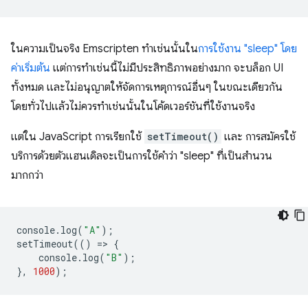
ในความเป็นจริง Emscripten ทำเช่นนั้นใน
การใช้งาน "sleep" โดย
ค่าเริ่มต้น
แต่การทำเช่นนี้ไม่มีประสิทธิภาพอย่างมาก จะบล็อก UI
ทั้งหมด และไม่อนุญาตให้จัดการเหตุการณ์อื่นๆ ในขณะเดียวกัน
โดยทั่วไปแล้วไม่ควรทำเช่นนั้นในโค้ดเวอร์ชันที่ใช้งานจริง
แต่ใน JavaScript การเรียกใช้
setTimeout()
และ การสมัครใช้
บริการด้วยตัวแฮนเดิลจะเป็นการใช้คำว่า "sleep" ที่เป็นสำนวน
มากกว่า
console
.
log
(
"A"
);
setTimeout
(()
=
>
{
console
.
log
(
"B"
);
},
1000
);