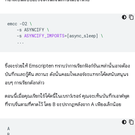
emcc
-O2
\
-s
ASYNCIFY
\
-s
ASYNCIFY_IMPORTS
=[
async_sleep
]
\
ซึ่งจะช่วยให้ Emscripten ทราบว่าการเรียกฟังก์ชันเหล่านั้นอาจต้อง
บันทึกและกู้คืน สถานะ ดังนั้นคอมไพเลอร์จะแทรกโค้ดสนับสนุนร
อบๆ การเรียกดังกล่าว
ตอนนี้เมื่อคุณเรียกใช้โค้ดนี้ในเบราว์เซอร์ คุณจะเห็นบันทึกเอาต์พุต
ที่ราบรื่นตามที่คาดไว้ โดย B จะปรากฏหลังจาก A เพียงเล็กน้อย
A
