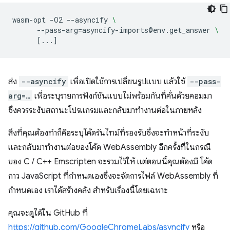
wasm-opt
-O2
--asyncify
\
--pass-arg
=
asyncify-imports@env.get_answer
\
[
...
]
ส่ง
--asyncify
เพื่อเปิดใช้การเปลี่ยนรูปแบบ แล้วใช้
--pass-
arg=…
เพื่อระบุรายการฟังก์ชันแบบไม่พร้อมกันที่คั่นด้วยคอมมา
ซึ่งควรระงับสถานะโปรแกรมและกลับมาทำงานต่อในภายหลัง
สิ่งที่คุณต้องทำก็คือระบุโค้ดรันไทม์ที่รองรับซึ่งจะทำหน้าที่ระงับ
และกลับมาทำงานต่อของโค้ด WebAssembly อีกครั้งที่ในกรณี
ของ C / C++ Emscripten จะรวมไว้ให้ แต่ตอนนี้คุณต้องมี โค้ด
กาว JavaScript ที่กำหนดเองซึ่งจะจัดการไฟล์ WebAssembly ที่
กำหนดเอง เราได้สร้างคลัง สำหรับเรื่องนี้โดยเฉพาะ
คุณจะดูได้ใน GitHub ที่
https://github.com/GoogleChromeLabs/asyncify
หรือ