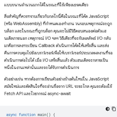
แบบขนานจำนวนมากได้ในขณะที่ใช้เพียงเธรดเดียว
สิ่งสำคัญที่ควรทราบเกี่ยวกับกลไกนี้คือในขณะที่โค้ด JavaScript
(หรือ WebAssembly) ที่กำหนดเองทำงาน วนรอบเหตุการณ์จะถูก
บล็อก และในขณะที่ถูกบล็อก คุณจะไม่มีวิธีตอบสนองต่อตัวแฮ
นเดิลภายนอก เหตุการณ์ I/O ฯลฯ วิธีเดียวที่จะรับผลลัพธ์ I/O กลับ
มาคือการลงทะเบียน Callback ดำเนินการโค้ดให้เสร็จสิ้น และส่ง
คืนการควบคุมไปยังเบราว์เซอร์เพื่อให้เบราว์เซอร์ประมวลผลงานที่รอ
ดำเนินการต่อไปได้ เมื่อ I/O เสร็จสิ้นแล้ว ตัวแฮนเดิลจะกลายเป็น
หนึ่งในงานเหล่านั้นและจะได้รับการดำเนินการ
ตัวอย่างเช่น หากต้องการเขียนตัวอย่างข้างต้นใหม่ใน JavaScript
สมัยใหม่และตัดสินใจที่จะอ่านชื่อจาก URL ระยะไกล คุณจะต้องใช้
Fetch API และไวยากรณ์ async-await
async
function
main
()
{