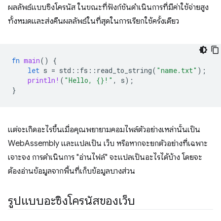
ผลลัพธ์แบบซิงโครนัส ในขณะที่ฟังก์ชันดำเนินการที่มีค่าใช้จ่ายสูง
ทั้งหมดและส่งคืนผลลัพธ์ในที่สุดในการเรียกใช้ครั้งเดียว
fn
main
()
{
let
s
=
std
::
fs
::
read_to_string
(
"name.txt"
);
println!
(
"Hello, {}!"
,
s
);
}
แต่จะเกิดอะไรขึ้นเมื่อคุณพยายามคอมไพล์ตัวอย่างเหล่านั้นเป็น
WebAssembly และแปลเป็น เว็บ หรือหากจะยกตัวอย่างที่เฉพาะ
เจาะจง การดำเนินการ "อ่านไฟล์" จะแปลเป็นอะไรได้บ้าง โดยจะ
ต้องอ่านข้อมูลจากพื้นที่เก็บข้อมูลบางส่วน
รูปแบบอะซิงโครนัสของเว็บ