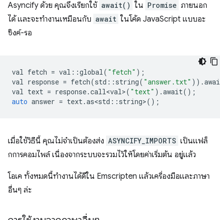
Asyncify ด้วย คุณจึงเรียกใช้
await()
ใน
Promise
ภายนอก
ได้ และจะทำงานเหมือนกับ
await
ในโค้ด JavaScript แบบอะ
ซิงค์-รอ
val
fetch
=
val
::
global
(
"fetch"
);
val
response
=
fetch
(
std
::
string
(
"answer.txt"
)).
awai
val
text
=
response
.
call<val>
(
"text"
).
await
();
auto
answer
=
text
.
as<std
::
string
>
();
เมื่อใช้วิธีนี้ คุณไม่จำเป็นต้องส่ง
ASYNCIFY_IMPORTS
เป็นแฟล็
กการคอมไพล์ เนื่องจากระบบจะรวมไว้ให้โดยค่าเริ่มต้น อยู่แล้ว
โอเค ทั้งหมดนี้ทำงานได้ดีใน Emscripten แล้วเครื่องมือและภาษา
อื่นๆ ล่ะ