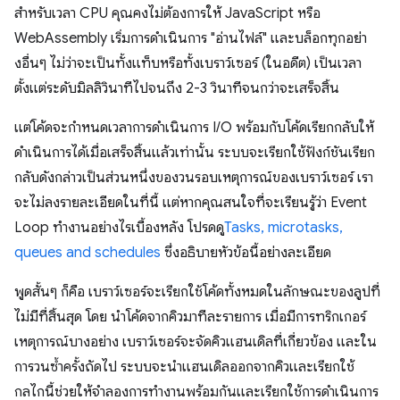
สำหรับเวลา CPU คุณคงไม่ต้องการให้ JavaScript หรือ
WebAssembly เริ่มการดำเนินการ "อ่านไฟล์" และบล็อกทุกอย่า
งอื่นๆ ไม่ว่าจะเป็นทั้งแท็บหรือทั้งเบราว์เซอร์ (ในอดีต) เป็นเวลา
ตั้งแต่ระดับมิลลิวินาทีไปจนถึง 2-3 วินาทีจนกว่าจะเสร็จสิ้น
แต่โค้ดจะกำหนดเวลาการดำเนินการ I/O พร้อมกับโค้ดเรียกกลับให้
ดำเนินการได้เมื่อเสร็จสิ้นแล้วเท่านั้น ระบบจะเรียกใช้ฟังก์ชันเรียก
กลับดังกล่าวเป็นส่วนหนึ่งของวนรอบเหตุการณ์ของเบราว์เซอร์ เรา
จะไม่ลงรายละเอียดในที่นี้ แต่หากคุณสนใจที่จะเรียนรู้ว่า Event
Loop ทำงานอย่างไรเบื้องหลัง โปรดดู
Tasks, microtasks,
queues and schedules
ซึ่งอธิบายหัวข้อนี้อย่างละเอียด
พูดสั้นๆ ก็คือ เบราว์เซอร์จะเรียกใช้โค้ดทั้งหมดในลักษณะของลูปที่
ไม่มีที่สิ้นสุด โดย นำโค้ดจากคิวมาทีละรายการ เมื่อมีการทริกเกอร์
เหตุการณ์บางอย่าง เบราว์เซอร์จะจัดคิวแฮนเดิลที่เกี่ยวข้อง และใน
การวนซ้ำครั้งถัดไป ระบบจะนำแฮนเดิลออกจากคิวและเรียกใช้
กลไกนี้ช่วยให้จำลองการทำงานพร้อมกันและเรียกใช้การดำเนินการ