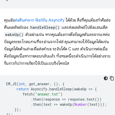
คุณยัง
ส่งคืนค่าจาก ฟังก์ชัน Asyncify
ได้ด้วย สิ่งที่คุณต้องทำคือส่ง
คืนผลลัพธ์ของ
handleSleep()
และส่งผลลัพธ์ไปยังแฮนเดิล
wakeUp()
ตัวอย่างเช่น หากคุณต้องการดึงข้อมูลตัวเลขจากแหล่ง
ข้อมูลระยะไกลแทนที่จะอ่านจากไฟล์ คุณสามารถใช้ข้อมูลโค้ดเช่น
ข้อมูลโค้ดด้านล่างเพื่อส่งคำขอ ระงับโค้ด C และ ดำเนินการต่อเมื่อ
ดึงข้อมูลเนื้อหาการตอบกลับแล้ว ทั้งหมดนี้จะดำเนินการได้อย่างราบ
รื่นราวกับว่าการเรียกใช้เป็นแบบซิงโครนัส
EM_JS
(
int
,
get_answer
,
(),
{
return
Asyncify
.
handleSleep
(
wakeUp
=
>
{
fetch
(
"answer.txt"
)
.
then
(
response
=
>
response
.
text
())
.
then
(
text
=
>
wakeUp
(
Number
(
text
)));
});
});