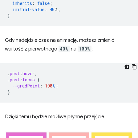
inherits
:
false
;
initial-value
:
40
%;
}
Gdy nadejdzie czas na animację, możesz zmienić
wartość z pierwotnego
40%
na
100%
:
.
post
:
hover
,
.
post
:
focus
{
--gradPoint
:
100
%
;
}
Dzięki temu będzie możliwe płynne przejście.