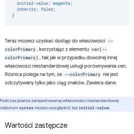
initial-value
:
magenta
;
inherits
:
false
;
}
Teraz możesz uzyskać dostęp do właściwości
--
colorPrimary
, korzystając z elementu
var(--
colorPrimary)
, tak jak w przypadku dowolnej innej
właściwości niestandardowej usługi porównywania cen.
Różnica polega na tym, że
--colorPrimary
nie jest
odczytywany tylko jako ciąg znaków. Zawiera dane.
Podczas pisania zarejestrowanej właściwości niestandardowej
kreślonym
musisz
uwzględnić też
.
syntax
initial-value
Wartości zastępcze