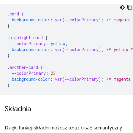
.
card
{
background-color
:
var
(
--colorPrimary
);
/* magenta
}
.
highlight-card
{
--colorPrimary
:
yellow
;
background-color
:
var
(
--colorPrimary
);
/* yellow *
}
.
another-card
{
--colorPrimary
:
23
;
background-color
:
var
(
--colorPrimary
);
/* magenta
}
Składnia
Dzięki funkcji składni możesz teraz pisać semantyczny