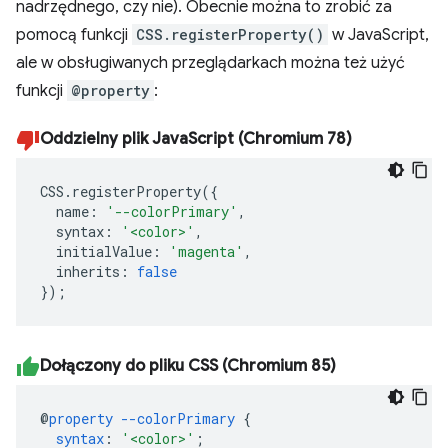
nadrzędnego, czy nie). Obecnie można to zrobić za
pomocą funkcji
CSS.registerProperty()
w JavaScript,
ale w obsługiwanych przeglądarkach można też użyć
funkcji
@property
:
Oddzielny plik JavaScript (Chromium 78)
CSS
.
registerProperty
({
name
:
'--colorPrimary'
,
syntax
:
'<color>'
,
initialValue
:
'magenta'
,
inherits
:
false
});
Dołączony do pliku CSS (Chromium 85)
@
property
--colorPrimary
{
syntax
:
'<color>'
;