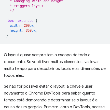
  * Changing width and height
  * triggers layout.
  */
.
box--expanded
{
width
:
200
px
;
height
:
350
px
;
}
O layout quase sempre tem o escopo de todo o
documento. Se você tiver muitos elementos, vai levar
muito tempo para descobrir os locais e as dimensões de
todos eles.
Se não for possível evitar o layout, a chave é usar
novamente o Chrome DevTools para saber quanto
tempo está demorando e determinar se o layout é a
causa de um gargalo. Primeiro, abra o DevTools, acesse