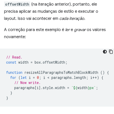
offsetWidth
(na iteração anterior), portanto, ele
precisa aplicar as mudanças de estilo e executar o
layout. Isso vai acontecer em
cada iteração
.
A correção para este exemplo é
ler
e
gravar
os valores
novamente:
// Read.
const
width
=
box
.
offsetWidth
;
function
resizeAllParagraphsToMatchBlockWidth
()
{
for
(
let
i
=
0
;
i
 < 
paragraphs
.
length
;
i
++
)
{
// Now write.
paragraphs
[
i
].
style
.
width
=
`
${
width
}
px`
;
}
}