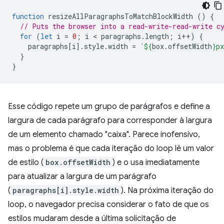
function
resizeAllParagraphsToMatchBlockWidth
()
{
// Puts the browser into a read-write-read-write c
for
(
let
i
=
0
;
i
 < 
paragraphs
.
length
;
i
++
)
{
paragraphs
[
i
].
style
.
width
=
`
${
box
.
offsetWidth
}
px
}
}
Esse código repete um grupo de parágrafos e define a
largura de cada parágrafo para corresponder à largura
de um elemento chamado "caixa". Parece inofensivo,
mas o problema é que cada iteração do loop lê um valor
de estilo (
box.offsetWidth
) e o usa imediatamente
para atualizar a largura de um parágrafo
(
paragraphs[i].style.width
). Na próxima iteração do
loop, o navegador precisa considerar o fato de que os
estilos mudaram desde a última solicitação de