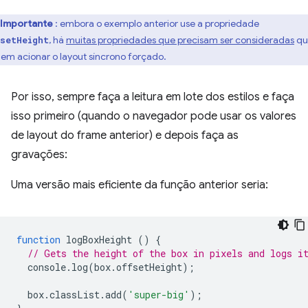
Importante
: embora o exemplo anterior use a propriedade
, há
muitas propriedades que precisam ser consideradas
qu
setHeight
em acionar o layout síncrono forçado.
Por isso, sempre faça a leitura em lote dos estilos e faça
isso primeiro (quando o navegador pode usar os valores
de layout do frame anterior) e depois faça as
gravações:
Uma versão mais eficiente da função anterior seria:
function
logBoxHeight
()
{
// Gets the height of the box in pixels and logs i
console
.
log
(
box
.
offsetHeight
);
box
.
classList
.
add
(
'super-big'
);