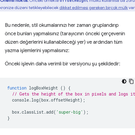
Önemli nokta:
Önceki örnekte
mülkü kullanılsa da zoru
offsetHeight
kronize düzeni tetikleyebilecek
dikkat edilmesi gereken birçok mülk
var
Bu nedenle, stil okumalarınızı her zaman gruplandırıp
önce bunları yapmalısınız (tarayıcının önceki çerçevenin
düzen değerlerini kullanabileceği yer) ve ardından tüm
yazma işlemlerini yapmalısınız:
Önceki işlevin daha verimli bir versiyonu şu şekildedir:
function
logBoxHeight
()
{
// Gets the height of the box in pixels and logs i
console
.
log
(
box
.
offsetHeight
);
box
.
classList
.
add
(
'super-big'
);
}