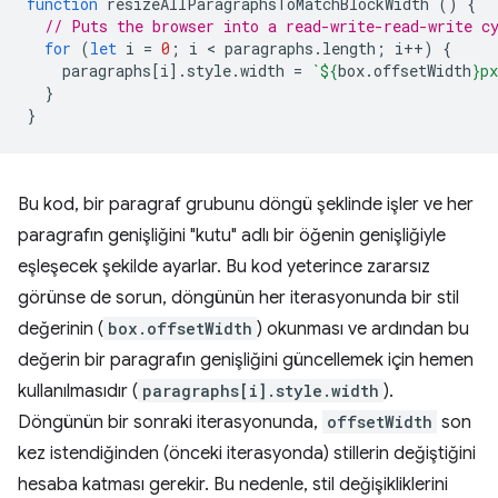
function
resizeAllParagraphsToMatchBlockWidth
()
{
// Puts the browser into a read-write-read-write c
for
(
let
i
=
0
;
i
 < 
paragraphs
.
length
;
i
++
)
{
paragraphs
[
i
].
style
.
width
=
`
${
box
.
offsetWidth
}
px
}
}
Bu kod, bir paragraf grubunu döngü şeklinde işler ve her
paragrafın genişliğini "kutu" adlı bir öğenin genişliğiyle
eşleşecek şekilde ayarlar. Bu kod yeterince zararsız
görünse de sorun, döngünün her iterasyonunda bir stil
değerinin (
box.offsetWidth
) okunması ve ardından bu
değerin bir paragrafın genişliğini güncellemek için hemen
kullanılmasıdır (
paragraphs[i].style.width
).
Döngünün bir sonraki iterasyonunda,
offsetWidth
son
kez istendiğinden (önceki iterasyonda) stillerin değiştiğini
hesaba katması gerekir. Bu nedenle, stil değişikliklerini