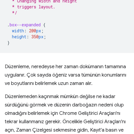
  * Changing width and height
  * triggers layout.
  */
.
box--expanded
{
width
:
200
px
;
height
:
350
px
;
}
Düzenleme, neredeyse her zaman dokümanın tamamına
uygulanır. Çok sayıda öğeniz varsa tümünün konumlarını
ve boyutlarını belirlemek uzun zaman alır.
Düzenlemeden kaçınmak mümkün değilse ne kadar
sürdüğünü görmek ve düzenin darboğazın nedeni olup
olmadığını belirlemek için Chrome Geliştirici Araçları'nı
tekrar kullanmanız gerekir. Öncelikle Geliştirici Araçları'nı
açın, Zaman Çizelgesi sekmesine gidin, Kayıt'a basın ve