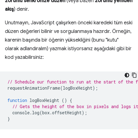
zorunlu senkronize düzen
(veya bazen
zorunlu yeniden
akış
) denir.
Unutmayın, JavaScript çalışırken önceki karedeki tüm eski
düzen değerleri bilinir ve sorgulanmaya hazırdır. Örneğin,
karenin başında bir öğenin yüksekliğini (bunu "kutu"
olarak adlandıralım) yazmak istiyorsanız aşağıdaki gibi bir
kod yazabilirsiniz:
// Schedule our function to run at the start of the 
requestAnimationFrame
(
logBoxHeight
);
function
logBoxHeight
()
{
// Gets the height of the box in pixels and logs i
console
.
log
(
box
.
offsetHeight
);
}