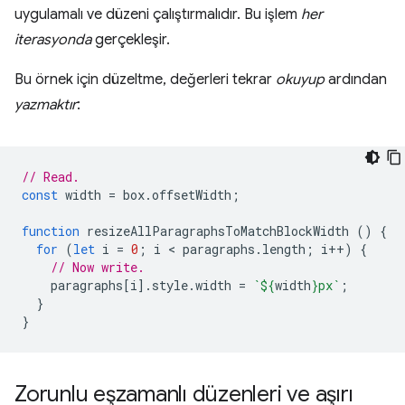
uygulamalı ve düzeni çalıştırmalıdır. Bu işlem
her
iterasyonda
gerçekleşir.
Bu örnek için düzeltme, değerleri tekrar
okuyup
ardından
yazmaktır
:
// Read.
const
width
=
box
.
offsetWidth
;
function
resizeAllParagraphsToMatchBlockWidth
()
{
for
(
let
i
=
0
;
i
 < 
paragraphs
.
length
;
i
++
)
{
// Now write.
paragraphs
[
i
].
style
.
width
=
`
${
width
}
px`
;
}
}
Zorunlu eşzamanlı düzenleri ve aşırı