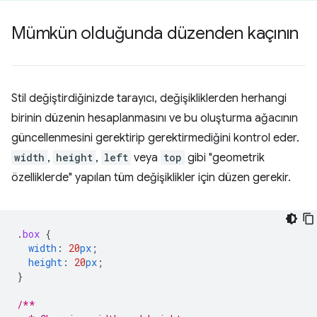
Mümkün olduğunda düzenden kaçının
Stil değiştirdiğinizde tarayıcı, değişikliklerden herhangi
birinin düzenin hesaplanmasını ve bu oluşturma ağacının
güncellenmesini gerektirip gerektirmediğini kontrol eder.
width
,
height
,
left
veya
top
gibi "geometrik
özelliklerde" yapılan tüm değişiklikler için düzen gerekir.
.
box
{
width
:
20
px
;
height
:
20
px
;
}
/**