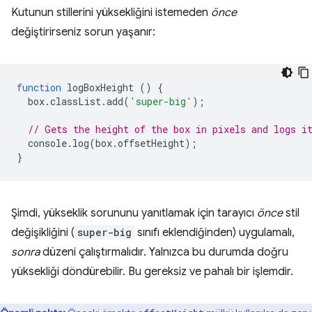
Kutunun stillerini yüksekliğini istemeden
önce
değiştirirseniz sorun yaşanır:
function
logBoxHeight
()
{
box
.
classList
.
add
(
'super-big'
);
// Gets the height of the box in pixels and logs i
console
.
log
(
box
.
offsetHeight
);
}
Şimdi, yükseklik sorununu yanıtlamak için tarayıcı
önce
stil
değişikliğini (
super-big
sınıfı eklendiğinden) uygulamalı,
sonra
düzeni çalıştırmalıdır. Yalnızca bu durumda doğru
yüksekliği döndürebilir. Bu gereksiz ve pahalı bir işlemdir.