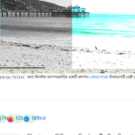
kdrop-filter
জন্য ফিল্টার ফাংশনগুলির একটি প্রদর্শন।
কোডপেনের
উদাহরণটি চেষ্টা 
79
103
18
উৎস