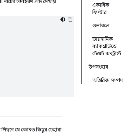
। নীচের উদাহরণ এটি দেখায়.
একাধিক
ফিল্টার
ওভারলে
ডায়নামিক
ব্যাকগ্রাউন্ডে
টেক্সট কনট্রাস্ট
উপসংহার
অতিরিক্ত সম্পদ
র পিছনে যে কোনও কিছুর চেহারা