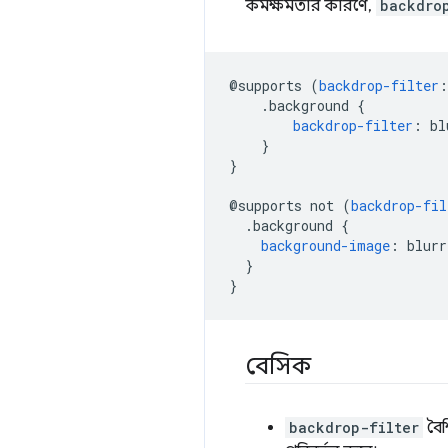
কর্মক্ষমতার কারণে,
backdro
@
supports 
(
backdrop-filter
:
.
background 
{
backdrop-filter
:
 bl
}
}
@
supports not 
(
backdrop-fil
.
background 
{
background-image
:
 blurr
}
}
বেসিক
backdrop-filter
বৈশ