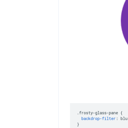
.
frosty-glass-pane 
{
backdrop-filter
:
 blu
}