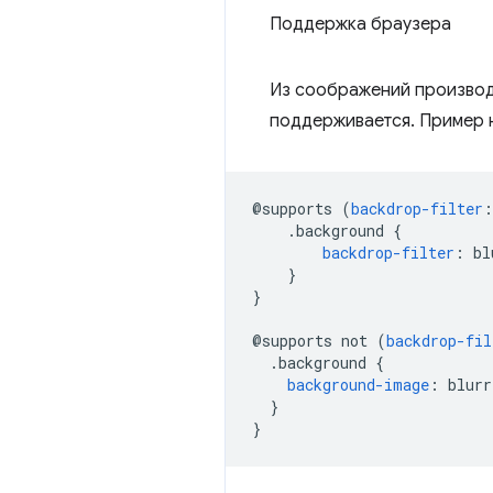
Поддержка браузера
Из соображений производ
поддерживается. Пример н
@
supports 
(
backdrop-filter
:
.
background 
{
backdrop-filter
:
 bl
}
}
@
supports not 
(
backdrop-fil
.
background 
{
background-image
:
 blurr
}
}