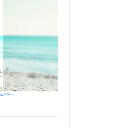
odePen
.