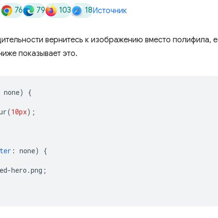
76
79
103
18
Источник
ительности вернитесь к изображению вместо полифила, 
иже показывает это.
 none
)
{
ur
(
10px
);
ter
:
 none
)
{
ed-hero
.
png
;