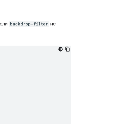
если
backdrop-filter
не