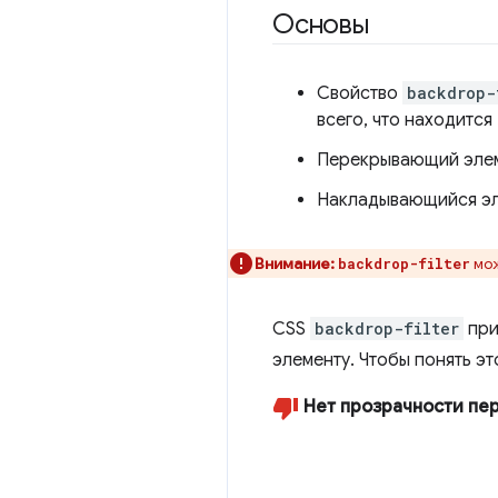
Основы
Свойство
backdrop-
всего, что находится
Перекрывающий элеме
Накладывающийся эле
Внимание:
мож
backdrop-filter
CSS
backdrop-filter
при
элементу. Чтобы понять э
Нет прозрачности пе