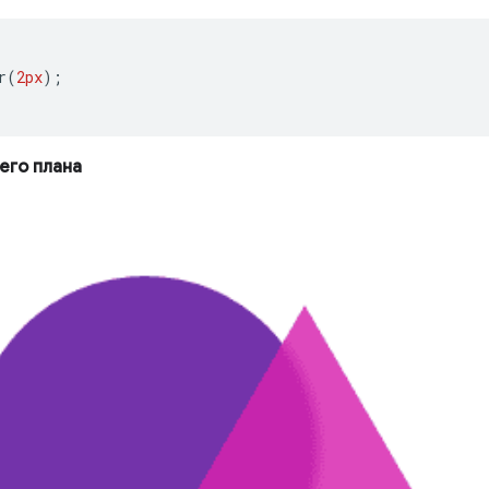
r
(
2px
);
его плана