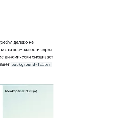
требуя далеко не
ли эти возможности через
рое динамически смешивает
ивает
background-filter