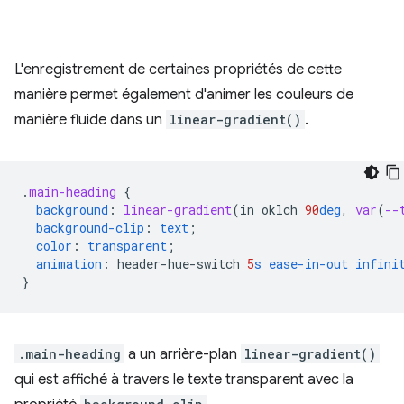
L'enregistrement de certaines propriétés de cette
manière permet également d'animer les couleurs de
manière fluide dans un
linear-gradient()
.
.
main-heading
{
background
:
linear-gradient
(
in
oklch
90
deg
,
var
(
--
background-clip
:
text
;
color
:
transparent
;
animation
:
header-hue-switch
5
s
ease-in-out
infini
}
.main-heading
a un arrière-plan
linear-gradient()
qui est affiché à travers le texte transparent avec la