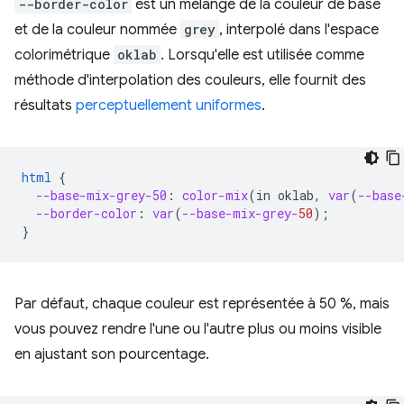
--border-color
est un mélange de la couleur de base
et de la couleur nommée
grey
, interpolé dans l'espace
colorimétrique
oklab
. Lorsqu'elle est utilisée comme
méthode d'interpolation des couleurs, elle fournit des
résultats
perceptuellement uniformes
.
html
{
--base-mix-grey-50
:
color-mix
(
in
oklab
,
var
(
--base
--border-color
:
var
(
--base-mix-grey-
50
);
}
Par défaut, chaque couleur est représentée à 50 %, mais
vous pouvez rendre l'une ou l'autre plus ou moins visible
en ajustant son pourcentage.