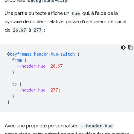
propriété
background-clip
.
Une partie du texte affiche un
hue
qui, à l'aide de la
syntaxe de couleur relative, passe d'une valeur de canal
de
26.67
à
277
:
@
keyframes
header-hue-switch
{
from
{
--header-hue
:
26.67
;
}
to
{
--header-hue
:
277
;
}
}
Avec une propriété personnalisée
--header-hue