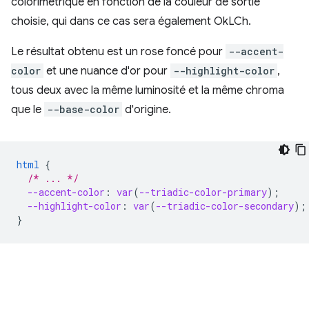
colorimétrique en fonction de la couleur de sortie
choisie, qui dans ce cas sera également OkLCh.
Le résultat obtenu est un rose foncé pour
--accent-
color
et une nuance d'or pour
--highlight-color
,
tous deux avec la même luminosité et la même chroma
que le
--base-color
d'origine.
html
{
/* ... */
--accent-color
:
var
(
--triadic-color-primary
);
--highlight-color
:
var
(
--triadic-color-secondary
);
}