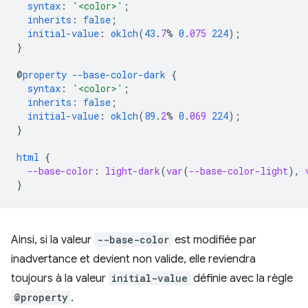
syntax
:
'<color>'
;
inherits
:
false
;
initial-value
:
oklch
(
43
.
7
%
0
.
075
224
);
}
@
property
--base-color-dark
{
syntax
:
'<color>'
;
inherits
:
false
;
initial-value
:
oklch
(
89
.
2
%
0
.
069
224
);
}
html
{
--base-color
:
light-dark
(
var
(
--base-color-light
),
}
Ainsi, si la valeur
--base-color
est modifiée par
inadvertance et devient non valide, elle reviendra
toujours à la valeur
initial-value
définie avec la règle
@property
.