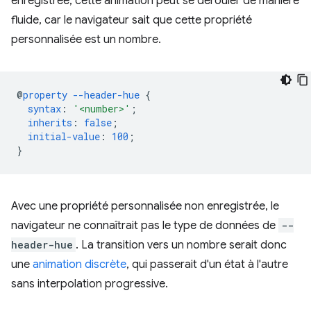
enregistrée, cette animation peut se dérouler de manière
fluide, car le navigateur sait que cette propriété
personnalisée est un nombre.
@
property
--header-hue
{
syntax
:
'<number>'
;
inherits
:
false
;
initial-value
:
100
;
}
Avec une propriété personnalisée non enregistrée, le
navigateur ne connaîtrait pas le type de données de
--
header-hue
. La transition vers un nombre serait donc
une
animation discrète
, qui passerait d'un état à l'autre
sans interpolation progressive.