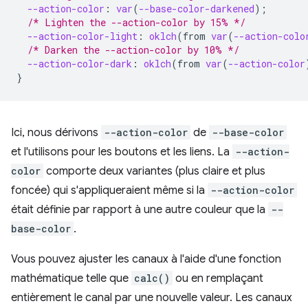
--action-color
:
var
(
--base-color-darkened
);
/* Lighten the --action-color by 15% */
--action-color-light
:
oklch
(
from
var
(
--action-colo
/* Darken the --action-color by 10% */
--action-color-dark
:
oklch
(
from
var
(
--action-color
}
Ici, nous dérivons
--action-color
de
--base-color
et l'utilisons pour les boutons et les liens. La
--action-
color
comporte deux variantes (plus claire et plus
foncée) qui s'appliqueraient même si la
--action-color
était définie par rapport à une autre couleur que la
--
base-color
.
Vous pouvez ajuster les canaux à l'aide d'une fonction
mathématique telle que
calc()
ou en remplaçant
entièrement le canal par une nouvelle valeur. Les canaux