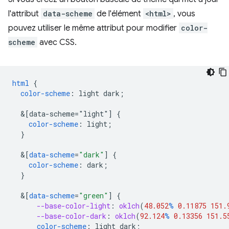
l'attribut
data-scheme
de l'élément
<html>
, vous
pouvez utiliser le même attribut pour modifier
color-
scheme
avec CSS.
html
{
color-scheme
:
light
dark
;
&
[data-scheme="light"]
{
color-scheme
:
light
;
}
&
[
data-scheme
=
"dark"
]
{
color-scheme
:
dark
;
}
&
[
data-scheme
=
"green"
]
{
--base-color-light
:
oklch
(
48.052
%
0.11875
151.
--base-color-dark
:
oklch
(
92.124
%
0.13356
151.5
color-scheme
:
light
dark
;