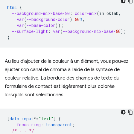
html
{
--background-mix-base-80
:
color-mix
(
in
oklab
,
var
(
--background-color
)
80
%
,
var
(
--base-color
));
--surface-light
:
var
(
--background-mix-base-
80
);
}
Au lieu d'ajouter de la couleur à un élément, vous pouvez
ajuster son canal de chroma à l'aide de la syntaxe de
couleur relative. La bordure des champs de texte du
formulaire de contact est légèrement plus colorée
lorsqu'ils sont sélectionnés.
[
data-input
*=
"text"
]
{
--focus-ring
:
transparent
;
/* ... */