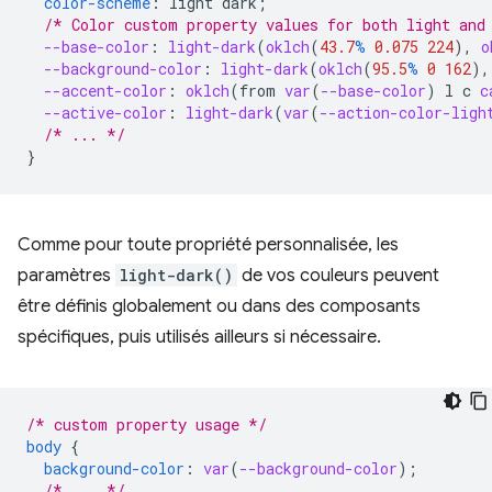
color-scheme
:
light
dark
;
/* Color custom property values for both light and
--base-color
:
light-dark
(
oklch
(
43.7
%
0.075
224
),
o
--background-color
:
light-dark
(
oklch
(
95.5
%
0
162
),
--accent-color
:
oklch
(
from
var
(
--base-color
)
l
c
c
--active-color
:
light-dark
(
var
(
--action-color-ligh
/* ... */
}
Comme pour toute propriété personnalisée, les
paramètres
light-dark()
de vos couleurs peuvent
être définis globalement ou dans des composants
spécifiques, puis utilisés ailleurs si nécessaire.
/* custom property usage */
body
{
background-color
:
var
(
--background-color
);
/* ... */