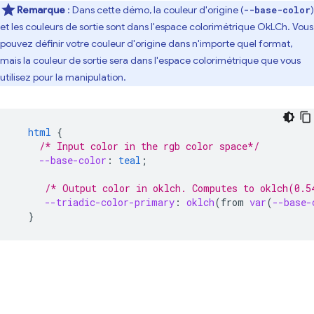
Remarque
: Dans cette démo, la couleur d'origine (
)
--base-color
et les couleurs de sortie sont dans l'espace colorimétrique OkLCh. Vous
pouvez définir votre couleur d'origine dans n'importe quel format,
mais la couleur de sortie sera dans l'espace colorimétrique que vous
utilisez pour la manipulation.
html
{
/* Input color in the rgb color space*/
--base-color
:
teal
;
/* Output color in oklch. Computes to oklch(0.5
--triadic-color-primary
:
oklch
(
from
var
(
--base-
}