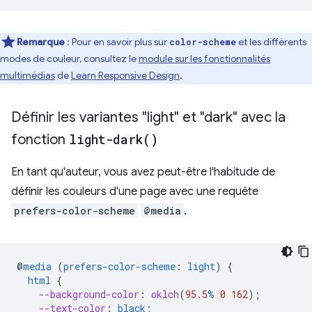
Remarque
: Pour en savoir plus sur
et les différents
color-scheme
modes de couleur, consultez le
module sur les fonctionnalités
multimédias
de
Learn Responsive Design
.
Définir les variantes "light" et "dark" avec la
fonction
light-dark(
)
En tant qu'auteur, vous avez peut-être l'habitude de
définir les couleurs d'une page avec une requête
prefers-color-scheme
@media
.
@
media
(
prefers-color-scheme
:
light
)
{
html
{
--background-color
:
oklch
(
95.5
%
0
162
);
--text-color
:
black
;