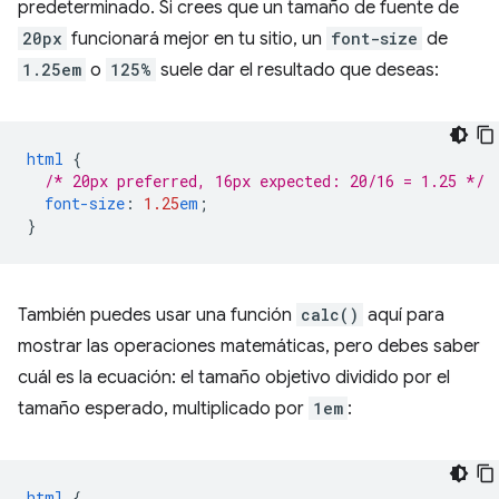
predeterminado. Si crees que un tamaño de fuente de
20px
funcionará mejor en tu sitio, un
font-size
de
1.25em
o
125%
suele dar el resultado que deseas:
html
{
/* 20px preferred, 16px expected: 20/16 = 1.25 */
font-size
:
1.25
em
;
}
También puedes usar una función
calc()
aquí para
mostrar las operaciones matemáticas, pero debes saber
cuál es la ecuación: el tamaño objetivo dividido por el
tamaño esperado, multiplicado por
1em
:
html
{