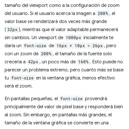
tamaño del viewport como a la configuración de zoom
del usuario. Si el usuario acerca la imagen a
200%
, el
valor base se renderizará dos veces más grande
(
32px
), mientras que el valor adaptable permanecerá
sin cambios. Un viewport de
1000px
inicialmente te
daría un
font-size
de
16px + 10px = 26px
, pero
con un zoom de
200%
, el tamaño de la fuente solo
crecería a
42px
, un poco más de
160%
. Esto puede no
parecer un problema extremo, pero cuanto más se base
tu
font-size
en la ventana gráfica, menos efectivo
será el zoom.
En pantallas pequeñas, el
font-size
provendrá
principalmente del valor de píxel base y responderá bien
al zoom. Sin embargo, en pantallas más grandes, el
tamaño de la ventana gráfica se convierte en una