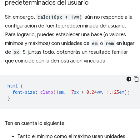
predeterminados del usuario
Sin embargo,
calc(16px + 1vw)
aún no responde a la
configuración de fuente predeterminada del usuario.
Para lograrlo, puedes establecer una base (o valores
mínimos y máximos) con unidades de
em
o
rem
en lugar
de
px
. Si juntas todo, obtendrás un resultado familiar
que coincide con la demostración vinculada:
html
{
font-size
:
clamp
(
1
em
,
17
px
+
0.24
vw
,
1.125
em
);
}
Ten en cuenta lo siguiente:
Tanto el mínimo como el máximo usan unidades