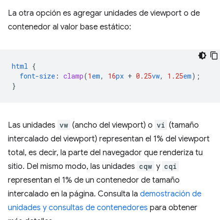
La otra opción es agregar unidades de viewport o de
contenedor al valor base estático:
html
{
font-size
:
clamp
(
1
em
,
16
px
+
0.25
vw
,
1.25
em
);
}
Las unidades
vw
(ancho del viewport) o
vi
(tamaño
intercalado del viewport) representan el 1% del viewport
total, es decir, la parte del navegador que renderiza tu
sitio. Del mismo modo, las unidades
cqw
y
cqi
representan el 1% de un contenedor de tamaño
intercalado en la página. Consulta la
demostración de
unidades y consultas de contenedores
para obtener