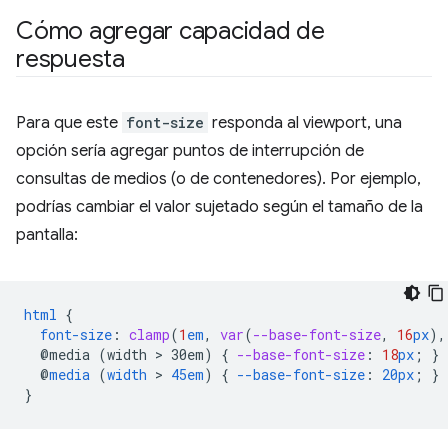
Cómo agregar capacidad de
respuesta
Para que este
font-size
responda al viewport, una
opción sería agregar puntos de interrupción de
consultas de medios (o de contenedores). Por ejemplo,
podrías cambiar el valor sujetado según el tamaño de la
pantalla:
html
{
font-size
:
clamp
(
1
em
,
var
(
--base-font-size
,
16
px
),
@media
(width
 > 
30em)
{
--base-font-size
:
18
px
;
}
@
media
(
width
 > 
45em
)
{
--base-font-size
:
20px
;
}
}