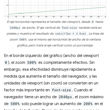
El eje horizontal representa el tamaño del viewport, desde
0
hasta
2600px
de ancho. El eje vertical de
font-size
también está en
píxeles y muestra el resultado de
calc(17px + 2.5vw)
. La línea de
zoom
500%
usa el mismo eje horizontal de ancho de la ventana
gráfica, pero trata el eje vertical como un porcentaje.
En el borde izquierdo del gráfico (ancho del viewport
0
), el zoom
500%
es completamente efectivo. Sin
embargo, esa efectividad disminuye rápidamente a
medida que aumenta el tamaño del navegador, y las
unidades de viewport (sin zoom) se convierten en un
factor más importante en
font-size
. Cuando el
navegador tiene un ancho de
2040px
, el zoom máximo
de
500%
solo puede lograr un aumento de
200%
en el