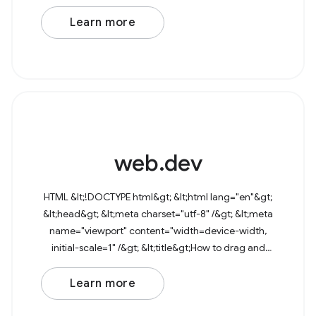
Learn more
web.dev
HTML &lt;!DOCTYPE html&gt; &lt;html lang="en"&gt;
&lt;head&gt; &lt;meta charset="utf-8" /&gt; &lt;meta
name="viewport" content="width=device-width,
initial-scale=1" /&gt; &lt;title&gt;How to drag and
drop files&lt;/title&gt; &lt;/head&gt;
Learn more