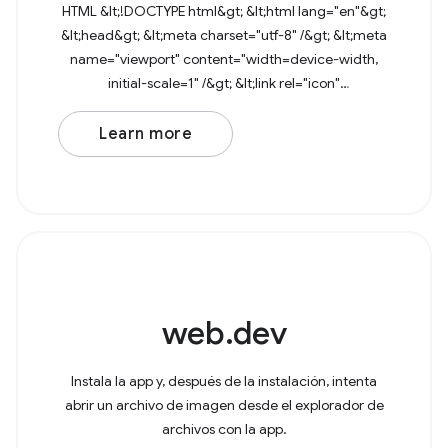
HTML &lt;!DOCTYPE html&gt; &lt;html lang="en"&gt;
&lt;head&gt; &lt;meta charset="utf-8" /&gt; &lt;meta
name="viewport" content="width=device-width,
initial-scale=1" /&gt; &lt;link rel="icon"
href="data:image/svg+xml,&lt;svg
Learn more
web.dev
Instala la app y, después de la instalación, intenta
abrir un archivo de imagen desde el explorador de
archivos con la app.