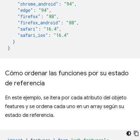
"chrome_android"
:
"94"
,
"edge"
:
"94"
,
"firefox"
:
"88"
,
"firefox_android"
:
"88"
,
"safari"
:
"16.4"
,
"safari_ios"
:
"16.4"
}
}
Cómo ordenar las funciones por su estado
de referencia
En este ejemplo, se itera por cada atributo del objeto
features y se ordena cada uno en un array según su
estado de referencia.