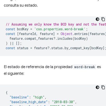
consulta su estado.
// Assuming we only know the BCD key and not the fea
const
bcdKey
=
'css.properties.word-break'
;
const
[
featureId
,
feature
]
=
Object
.
entries
(
features
feature
.
compat_features
?
.
includes
(
bcdKey
)
)
||
[];
const
status
=
feature
?
.
status
.
by_compat_key
[
bcdKey
]
El estado de referencia de la propiedad
word-break
es
el siguiente:
{
"baseline"
:
"high"
,
"baseline_high_date"
:
"2018-03-30"
,