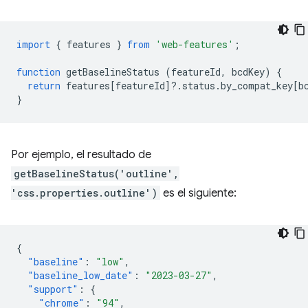
import
{
features
}
from
'web-features'
;
function
getBaselineStatus
(
featureId
,
bcdKey
)
{
return
features
[
featureId
]
?
.
status
.
by_compat_key
[
b
}
Por ejemplo, el resultado de
getBaselineStatus('outline',
'css.properties.outline')
es el siguiente:
{
"baseline"
:
"low"
,
"baseline_low_date"
:
"2023-03-27"
,
"support"
:
{
"chrome"
:
"94"
,