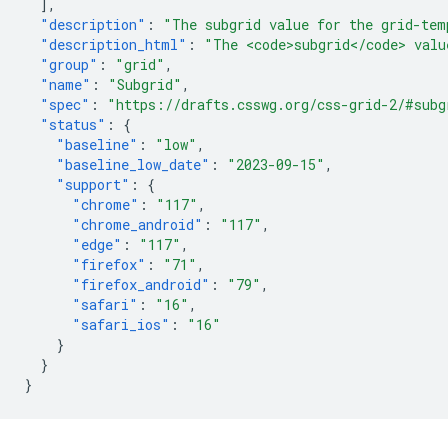
],
"description"
:
"The subgrid value for the grid-tem
"description_html"
:
"The <code>subgrid</code> valu
"group"
:
"grid"
,
"name"
:
"Subgrid"
,
"spec"
:
"https://drafts.csswg.org/css-grid-2/#subg
"status"
:
{
"baseline"
:
"low"
,
"baseline_low_date"
:
"2023-09-15"
,
"support"
:
{
"chrome"
:
"117"
,
"chrome_android"
:
"117"
,
"edge"
:
"117"
,
"firefox"
:
"71"
,
"firefox_android"
:
"79"
,
"safari"
:
"16"
,
"safari_ios"
:
"16"
}
}
}