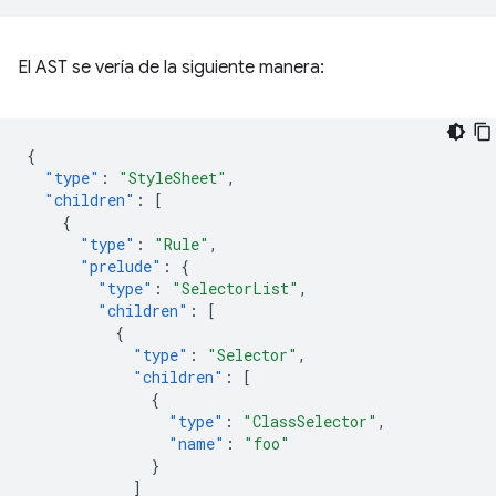
El AST se vería de la siguiente manera:
{
"type"
:
"StyleSheet"
,
"children"
:
[
{
"type"
:
"Rule"
,
"prelude"
:
{
"type"
:
"SelectorList"
,
"children"
:
[
{
"type"
:
"Selector"
,
"children"
:
[
{
"type"
:
"ClassSelector"
,
"name"
:
"foo"
}
]