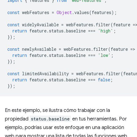
import
{
features
}
from
"web-features"
;
const
webFeatures
=
Object
.
values
(
features
);
const
widelyAvailable
=
webFeatures
.
filter
(
feature
=
return
feature
.
status
.
baseline
===
'high'
;
});
const
newlyAvailable
=
webFeatures
.
filter
(
feature
=
>
return
feature
.
status
.
baseline
===
'low'
;
});
const
limitedAvailability
=
webFeatures
.
filter
(
featu
return
feature
.
status
.
baseline
===
false
;
});
En este ejemplo, se ilustra cómo trabajar con la
propiedad
status.baseline
en tus herramientas. Por
ejemplo, podrías usar este enfoque en una aplicación
web para mostrar una lista de todas las funciones web