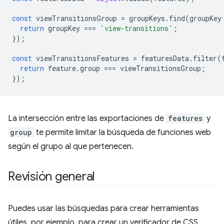
const
viewTransitionsGroup
=
groupKeys
.
find
(
groupKey
return
groupKey
===
'view-transitions'
;
});
const
viewTransitionsFeatures
=
featuresData
.
filter
(
return
feature
.
group
===
viewTransitionsGroup
;
});
La intersección entre las exportaciones de
features
y
group
te permite limitar la búsqueda de funciones web
según el grupo al que pertenecen.
Revisión general
Puedes usar las búsquedas para crear herramientas
útiles, por ejemplo, para crear un verificador de CSS.