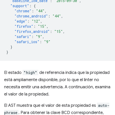
"baseline_low_date"
:
"2015-09-30"
,
"support"
:
{
"chrome"
:
"44"
,
"chrome_android"
:
"44"
,
"edge"
:
"12"
,
"firefox"
:
"15"
,
"firefox_android"
:
"15"
,
"safari"
:
"9"
,
"safari_ios"
:
"9"
}
}
El estado
"high"
de referencia indica que la propiedad
está ampliamente disponible, por lo que el linter no
necesita emitir una advertencia. A continuación, examina
el valor de la propiedad.
El AST muestra que el valor de esta propiedad es
auto-
phrase
. Para obtener la clave BCD correspondiente,