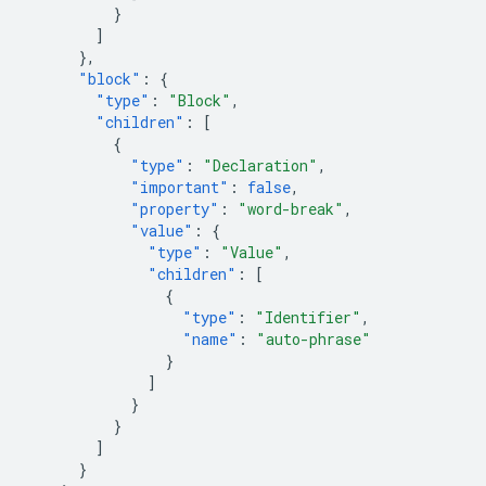
}
]
},
"block"
:
{
"type"
:
"Block"
,
"children"
:
[
{
"type"
:
"Declaration"
,
"important"
:
false
,
"property"
:
"word-break"
,
"value"
:
{
"type"
:
"Value"
,
"children"
:
[
{
"type"
:
"Identifier"
,
"name"
:
"auto-phrase"
}
]
}
}
]
}