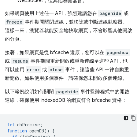
WebSocket，但其他瀏覽器會。
如果網頁使用上述任一 API，強烈建議您在
pagehide
或
freeze
事件期間關閉連線，並移除或中斷連線觀察器。
這樣一來，瀏覽器就能安全地快取網頁，不會影響其他開啟
的分頁。
接著，如果網頁是從 bfcache 還原，您可以在
pageshow
或
resume
事件期間重新開啟或重新連線至這些 API，也
可以使用
error
或
close
事件，讓這些 API 一律自動重
新開啟。如果使用多個事件，請確保您未開啟多個連線。
以下範例說明如何關閉
pagehide
事件監聽程式中的開啟
連線，確保使用 IndexedDB 的網頁符合 bfcache 資格：
let
dbPromise
;
function
openDB
()
{
if
(
!
dbPromise
)
{