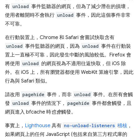
有
unload
事件監聽器的網頁，但為了減少潛在的損壞，
使用者離開時不會執行
unload
事件，因此這個事件非常
不可靠。
在行動裝置上，Chrome 和 Safari 會嘗試快取含有
unload
事件監聽器的網頁，因為
unload
事件在行動裝
置上一直極不可靠，因此發生中斷的風險較低。Firefox 會
將使用
unload
的網頁視為不適用往返快取，但 iOS 除
外。在 iOS 上，所有瀏覽器都使用 WebKit 算繪引擎，因此
行為與 Safari 類似。
請改用
pagehide
事件，而非
unload
事件。在所有會觸
發
unload
事件的情況下，
pagehide
事件都會觸發，且
網頁進入 bfcache 時
也會
觸發。
事實上，
Lighthouse
具有
no-unload-listeners
稽核
，
如果網頁上的任何 JavaScript (包括來自第三方程式庫的