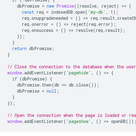
dbPromise
=
new
Promise
((
resolve
,
reject
)
=
>
{
const
req
=
indexedDB
.
open
(
'my-db'
,
1
);
req
.
onupgradeneeded
=
()
=
>
req
.
result
.
createO
req
.
onerror
=
()
=
>
reject
(
req
.
error
);
req
.
onsuccess
=
()
=
>
resolve
(
req
.
result
);
});
}
return
dbPromise
;
}
// Close the connection to the database when the user
window
.
addEventListener
(
'pagehide'
,
()
=
>
{
if
(
dbPromise
)
{
dbPromise
.
then
(
db
=
>
db
.
close
());
dbPromise
=
null
;
}
});
// Open the connection when the page is loaded or re
window
.
addEventListener
(
'pageshow'
,
()
=
>
openDB
())