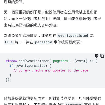
過時的資訊。
另一個更重要的例子是，假設使用者在公用電腦上登出網
站，而下一個使用者點選返回按鈕，這可能會導致使用者登
出時以為已清除的私人資料外洩。
為避免發生這種情況，建議您在
event.persisted
為
true
時，一律在
pageshow
事件後更新網頁：
window
.
addEventListener
(
'pageshow'
,
(
event
)
=
>
{
if
(
event
.
persisted
)
{
// Do any checks and updates to the page
}
});
雖然最好是就地更新內容，但對於某些變更，您可能需要強
制完整重新載入。下列程式碼會檢查
pageshow
事件中是