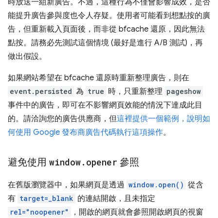
時放送一組新廣告。不過，這種行為不僅會影響成效，是否
能提升廣告參與度也令人存疑。使用者可能看到想點按的廣
告，但重新載入頁面後，而非從 bfcache 還原，因此無法
點按。請務必先測試這個情境 (最好是進行 A/B 測試)，再
做出假設。
如果網站希望在 bfcache 還原時重新整理廣告，則在
event.persisted
為
true
時，只重新整理
pageshow
事件中的廣告，即可在不影響網頁效能的情況下達成此目
的。請洽詢您的廣告供應商，但
這裡提供一個範例，說明如
何使用 Google 發布商廣告代碼執行這項操作
。
避免使用
window
.
opener
參照
在舊版瀏覽器中，如果網頁是透過
window.open()
從含
有
target=_blank
的連結開啟，且未指定
rel="noopener"
，開啟的網頁就會參照開啟網頁的視窗