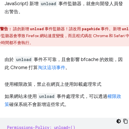
JavaScript) 新增
unload
事件監聽器，就會向開發人員發
出警告。
警告：
請勿新增
事件監聽器！請改用
事件。新增
unload
pagehide
unl
監聽器會導致 Firefox 網站速度變慢，而且程式碼在 Chrome 和 Safari 
分時間都不會執行。
由於
unload
事件不可靠，且會影響 bfcache 的效能，因
此 Chrome 打算
淘汰這項事件
。
使用權限政策，禁止在網頁上使用卸載處理常式
如果網站未使用
unload
事件處理常式，可以透過
權限政
策
確保系統不會新增這些常式。
Permissions-Policy: unload=()