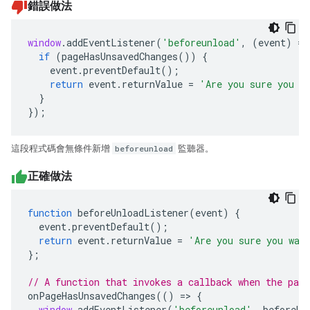
錯誤做法
window
.
addEventListener
(
'beforeunload'
,
(
event
)
=>
if
(
pageHasUnsavedChanges
())
{
event
.
preventDefault
();
return
event
.
returnValue
=
'Are you sure you w
}
});
這段程式碼會無條件新增
beforeunload
監聽器。
正確做法
function
beforeUnloadListener
(
event
)
{
event
.
preventDefault
();
return
event
.
returnValue
=
'Are you sure you wan
};
// A function that invokes a callback when the page
onPageHasUnsavedChanges
(()
=>
{
window
.
addEventListener
(
'beforeunload'
,
beforeUn