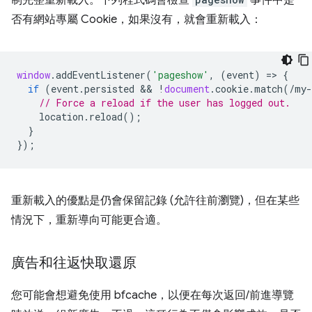
否有網站專屬 Cookie，如果沒有，就會重新載入：
window
.
addEventListener
(
'pageshow'
,
(
event
)
=
>
{
if
(
event
.
persisted
 && 
!
document
.
cookie
.
match
(
/my-
// Force a reload if the user has logged out.
location
.
reload
();
}
});
重新載入的優點是仍會保留記錄 (允許往前瀏覽)，但在某些
情況下，重新導向可能更合適。
廣告和往返快取還原
您可能會想避免使用 bfcache，以便在每次返回/前進導覽