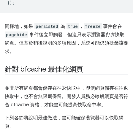
});
同樣地，如果
persisted
為
true
，
freeze
事件會在
pagehide
事件後立即觸發，但這只表示瀏覽器
打算
快取
網頁。但基於稍後說明的多項原因，系統可能仍須捨棄該要
求。
針對 bfcache 最佳化網頁
並非所有網頁都會儲存在往返快取中，即使網頁儲存在往返
快取中，也不會無限期保留。開發人員務必瞭解網頁是否符
合 bfcache 資格，才能盡可能提高快取命中率。
下列各節將說明最佳做法，盡可能確保瀏覽器可以快取網
頁。