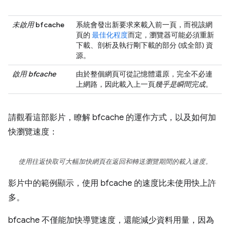
未啟用
bfcache
系統會發出新要求來載入前一頁，而視該網
頁的
最佳化程度
而定，瀏覽器可能必須重新
下載、剖析及執行剛下載的部分 (或全部) 資
源。
啟用 bfcache
由於整個網頁可從記憶體還原，完全不必連
上網路，因此載入上一頁
幾乎是瞬間完成
。
請觀看這部影片，瞭解 bfcache 的運作方式，以及如何加
快瀏覽速度：
使用往返快取可大幅加快網頁在返回和轉送瀏覽期間的載入速度。
影片中的範例顯示，使用 bfcache 的速度比未使用快上許
多。
bfcache 不僅能加快導覽速度，還能減少資料用量，因為