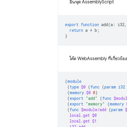
อินพุต AssemblyScript
export
function
add
(
a
:
i32
,
return
a
+
b
;
}
โค้ด WebAssembly ที่เกี่ยวข้อ
(
module
(
type
$0
(
func
(
param
i32
(
memory
$0
0
)
(
export
"add"
(
func
$modu
(
export
"memory"
(
memory
(
func
$module/add
(
param
local.get
$0
local.get
$1
i32.add