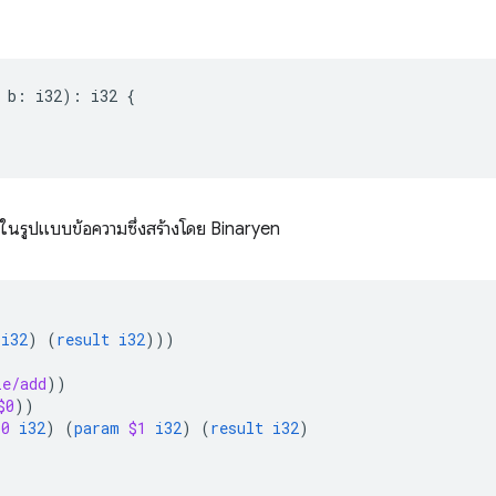
b
:
i32
)
:
i32
{
งในรูปแบบข้อความซึ่งสร้างโดย Binaryen
i32
)
(
result
i32
)))
le/add
))
$0
))
$0
i32
)
(
param
$1
i32
)
(
result
i32
)