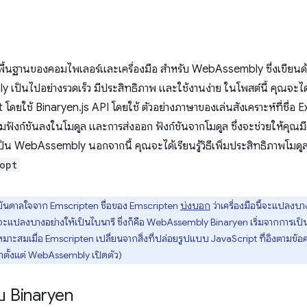
พื้นฐานของคอมไพเลอร์และเครื่องมือ สำหรับ WebAssembly ซึ่งเขียนด้
็นไปอย่างรวดเร็ว มีประสิทธิภาพ และใช้งานง่าย ในโพสต์นี้ คุณจะได้เรี
ใช้ Binaryen.js API โดยใช้ ตัวอย่างภาษาของเล่นสังเคราะห์ที่ชื่อ Ex
่มฟังก์ชันลงในโมดูล และการส่งออก ฟังก์ชันจากโมดูล ซึ่งจะช่วยให้คุณมี
 WebAssembly นอกจากนี้ คุณจะได้เรียนรู้วิธีเพิ่มประสิทธิภาพโมดูล
opt
งบันดาลใจจาก Emscripten ชื่อของ Emscripten
บ่งบอก
ว่าเครื่องมือนี้จะแปลงบาง
ี้จะแปลงบางอย่างให้เป็นไบนารี ซึ่งก็คือ WebAssembly Binaryen เริ่มจากการเป็น
าะสมเมื่อ Emscripten เปลี่ยนจากสิ่งที่ปล่อยรูปแบบ JavaScript ที่อิงตามข้อค
ตั้งแต่ WebAssembly เปิดตัว)
กับ Binaryen