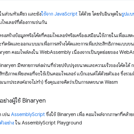
ยในส่วนหัวเดียว และยัง
ใช้จาก JavaScript
ได้ด้วย โดยรับอินพุตใน
รูปแ
มไพเลอร์ที่ต้องการเช่นกัน
รงสร้างข้อมูลหรือโค้ดที่คอมไพเลอร์หรือเครื่องเสมือนใช้ภายในเพื่อแส
ี่กะทัดรัดและออกแบบมาเพื่อการสร้างโค้ดและการเพิ่มประสิทธิภาพแบบข
 Binaryen คอมไพล์ลงใน WebAssembly เนื่องจากเป็นชุดย่อยของ Web
Binaryen มีหลายการส่งผ่านที่ช่วยปรับปรุงขนาดและความเร็วของโค้ดได้ การ
ะสิทธิภาพเพียงพอที่จะใช้เป็นคอมไพเลอร์ แบ็กเอนด์ได้ด้วยตัวเอง ซึ่งรว
เนกประสงค์อาจไม่ทำ) ซึ่งคุณอาจคิดว่าเป็นการลดขนาด Wasm
อย่างผู้ใช้ Binaryen
n เช่น
AssemblyScript
ซึ่งใช้ Binaryen เพื่อ คอมไพล์จากภาษาที่คล้า
ตัวอย่าง
ใน AssemblyScript Playground