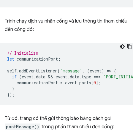
Trình chạy dịch vụ nhận cổng và lưu thông tin tham chiếu
đến cổng đó:
// Initialize
let
communicationPort
;
self
.
addEventListener
(
'message'
,
(
event
)
=
>
{
if
(
event
.
data
 && 
event
.
data
.
type
===
'PORT_INITI
communicationPort
=
event
.
ports
[
0
];
}
});
Từ đó, trang có thể gửi thông báo bằng cách gọi
postMessage()
trong phần tham chiếu đến cổng: