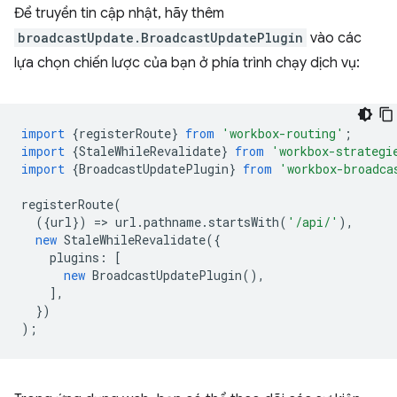
Để truyền tin cập nhật, hãy thêm
broadcastUpdate.BroadcastUpdatePlugin
vào các
lựa chọn chiến lược của bạn ở phía trình chạy dịch vụ:
import
{
registerRoute
}
from
'workbox-routing'
;
import
{
StaleWhileRevalidate
}
from
'workbox-strategi
import
{
BroadcastUpdatePlugin
}
from
'workbox-broadca
registerRoute
(
({
url
})
=
>
url
.
pathname
.
startsWith
(
'/api/'
),
new
StaleWhileRevalidate
({
plugins
:
[
new
BroadcastUpdatePlugin
(),
],
})
);