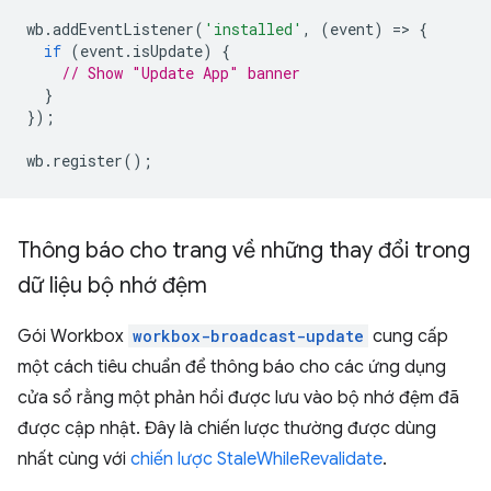
wb
.
addEventListener
(
'installed'
,
(
event
)
=
>
{
if
(
event
.
isUpdate
)
{
// Show "Update App" banner
}
});
wb
.
register
();
Thông báo cho trang về những thay đổi trong
dữ liệu bộ nhớ đệm
Gói Workbox
workbox-broadcast-update
cung cấp
một cách tiêu chuẩn để thông báo cho các ứng dụng
cửa sổ rằng một phản hồi được lưu vào bộ nhớ đệm đã
được cập nhật. Đây là chiến lược thường được dùng
nhất cùng với
chiến lược StaleWhileRevalidate
.