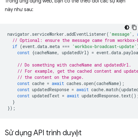
Trong ứng dụng web, bạn có thể theo dõi các sự kiện
này như sau:
navigator
.
serviceWorker
.
addEventListener
(
'message'
,
// Optional: ensure the message came from workbox-
if
(
event
.
data
.
meta
===
'workbox-broadcast-update'
const
{
cacheName
,
updatedUrl
}
=
event
.
data
.
paylo
// Do something with cacheName and updatedUrl.
// For example, get the cached content and updat
// the content on the page.
const
cache
=
await
caches
.
open
(
cacheName
);
const
updatedResponse
=
await
cache
.
match
(
update
const
updatedText
=
await
updatedResponse
.
text
()
}
});
Sử dụng API trình duyệt