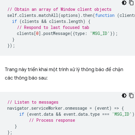
// Obtain an array of Window client objects
self
.
clients
.
matchAll
(
options
).
then
(
function
(
client
if
(
clients
 && 
clients
.
length
)
{
// Respond to last focused tab
clients
[
0
].
postMessage
({
type
:
'MSG_ID'
});
}
});
Trang này triển khai một trình xử lý thông báo để chặn
các thông báo sau:
// Listen to messages
navigator
.
serviceWorker
.
onmessage
=
(
event
)
=
>
{
if
(
event
.
data
 && 
event
.
data
.
type
===
'MSG_ID'
)
// Process response
}
};