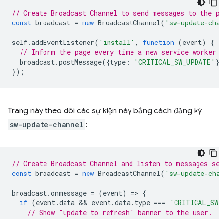
// Create Broadcast Channel to send messages to the 
const
broadcast
=
new
BroadcastChannel
(
'sw-update-ch
self
.
addEventListener
(
'install'
,
function
(
event
)
{
// Inform the page every time a new service worker
broadcast
.
postMessage
({
type
:
'CRITICAL_SW_UPDATE'
});
Trang này theo dõi các sự kiện này bằng cách đăng ký
sw-update-channel
:
// Create Broadcast Channel and listen to messages s
const
broadcast
=
new
BroadcastChannel
(
'sw-update-ch
broadcast
.
onmessage
=
(
event
)
=
>
{
if
(
event
.
data
 && 
event
.
data
.
type
===
'CRITICAL_SW
// Show "update to refresh" banner to the user.