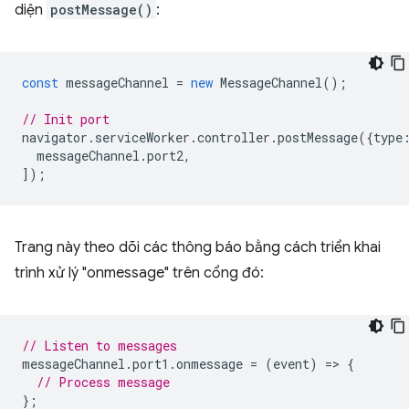
diện
postMessage()
:
const
messageChannel
=
new
MessageChannel
();
// Init port
navigator
.
serviceWorker
.
controller
.
postMessage
({
type
messageChannel
.
port2
,
]);
Trang này theo dõi các thông báo bằng cách triển khai
trình xử lý "onmessage" trên cổng đó:
// Listen to messages
messageChannel
.
port1
.
onmessage
=
(
event
)
=
>
{
// Process message
};