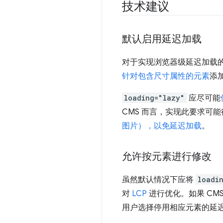
技术建议
默认启用延迟加载
对于实现浏览器级延迟加载的 
针对包含尺寸属性的元素
添
loading="lazy"
应尽可能
CMS 而言，实现此要求可
图片），以免延迟加载
。
允许按元素进行修改
虽然默认情况下应将
loadi
对
LCP
进行优化。如果 CM
用户选择停用相应元素的延迟