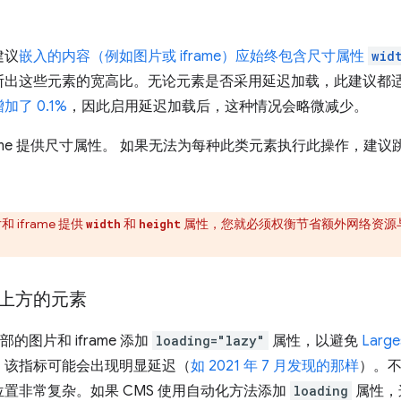
建议
嵌入的内容（例如图片或 iframe）应始终包含尺寸属性
wid
断出这些元素的宽高比。无论元素是否采用延迟加载，此建议都
了 0.1%
，因此启用延迟加载后，这种情况会略微减少。
frame 提供尺寸属性。 如果无法为每种此类元素执行此操作，建
 iframe 提供
和
属性，您就必须权衡节省额外网络资源
width
height
上方的元素
的图片和 iframe 添加
loading="lazy"
属性，以避免
Large
，该指标可能会出现明显延迟（
如 2021 年 7 月发现的那样
）。
置非常复杂。如果 CMS 使用自动化方法添加
loading
属性，