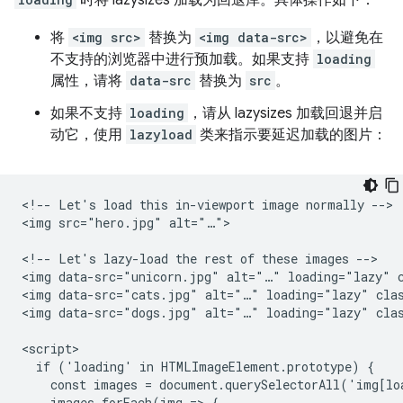
将
<img src>
替换为
<img data-src>
，以避免在
不支持的浏览器中进行预加载。如果支持
loading
属性，请将
data-src
替换为
src
。
如果不支持
loading
，请从 lazysizes 加载回退并启
动它，使用
lazyload
类来指示要延迟加载的图片：
<!-- Let's load this in-viewport image normally -->

<img src="hero.jpg" alt="…">

<!-- Let's lazy-load the rest of these images -->

<img data-src="unicorn.jpg" alt="…" loading="lazy" c
<img data-src="cats.jpg" alt="…" loading="lazy" clas
<img data-src="dogs.jpg" alt="…" loading="lazy" clas
<script>

  if ('loading' in HTMLImageElement.prototype) {

    const images = document.querySelectorAll('img[lo
    images.forEach(img => {
