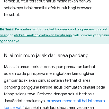
tersebut, fitur tersebut harus memastikan bahwa
setidaknya tidak memiliki efek buruk bagi browser
tersebut.
Berhasil:
Pemuatan lambat tingkat browser didukung secara luas oleh
wser
dan
atribut
diabaikan begitu saja
oleh browser yang bel
loading
gadopsinya.
Nilai minimum jarak dari area pandang
Masalah umum terkait penerapan pemuatan lambat
adalah pada prinsipnya meningkatkan kemungkinan
gambar tidak akan dimuat setelah terlihat di area
pandang pengguna karena siklus pemuatan dimulai pada
tahap selanjutnya. Berbeda dengan solusi berbasis
JavaScript sebelumnya,
browser mendekati hal ini secara
konservatif
dan lebih jauh lagi dapat menyesuaikan