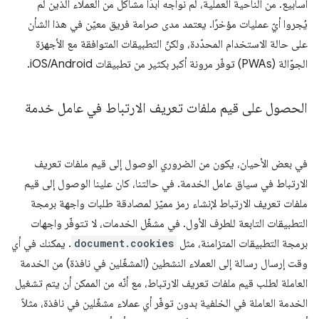
أسابيع. من الناحية العملية، لم نواجه أبدًا مشاكل من العملاء الذين لم
يُجروا أيّ عمليات مؤخرًا. يعتمد مدى صرامة فريق معيّن في هذا الشأن
على حالة الاستخدام المحدّدة، ولكنّ التطبيقات المتوافقة مع الأجهزة
الجوّالة (PWAs) توفّر مرونة أكبر بكثير من تطبيقات iOS/Android.
الحصول على قيم ملفات تعريف الارتباط في عامل خدمة
في بعض الأحيان، يكون من الضروري الوصول إلى قيم ملفات تعريف
الارتباط في سياق عامل الخدمة. في حالتنا، كان علينا الوصول إلى قيم
ملفات تعريف الارتباط لإنشاء رمز مميّز لمصادقة طلبات واجهة برمجة
التطبيقات التابعة للطرف الأول. في مشغّل الخدمات، لا تتوفّر واجهات
برمجة التطبيقات المتزامنة، مثل
document.cookies
. يمكنك في أي
وقت إرسال رسالة إلى العملاء النشطين (المشغّلين في نافذة) من الخدمة
العاملة لطلب قيم ملفات تعريف الارتباط، مع أنّه من الممكن أن يتم تشغيل
الخدمة العاملة في الخلفية بدون توفّر أي عملاء مشغّلين في نافذة، مثلاً