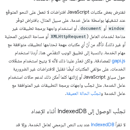
تفترض بعض مكتبات JavaScript افتراضات لا تعمل على النحو المتوقّع
عند تشغيلها بواسطة عامل خدمة. على سبيل المثال، بافتراض توفّر
window
أو
document
، أو استخدام واجهة برمجة تطبيقات غير
متاحة لخدمات العامل (
XMLHttpRequest
أو مساحة التخزين المحلية
أو غير ذلك). تأكَّد من أنّ أي مكتبات مهمة تحتاجها لتطبيقك متوافقة مع
مهام الخدمة. بالنسبة إلى تطبيق الويب التقدّمي هذا، أردنا استخدام
gapi.js
للمصادقة، ولكن تعذّر علينا ذلك لأنّه لا يتيح استخدام مشغّلات
الخدمات. على مؤلفي المكتبات أيضًا تقليل الافتراضات غير الضرورية
حول سياق JavaScript أو إزالتها كلما أمكن ذلك لدعم حالات استخدام
عامل الخدمة، مثل تجنُّب واجهات برمجة التطبيقات غير المتوافقة مع
عامل الخدمة و
تجنُّب الحالة العميقة
.
تجنُّب الوصول إلى Indexed
DB أثناء الإعداد
لا تقرأ
IndexedDB
عند بدء النص البرمجي لعامل الخدمة، وإلا قد