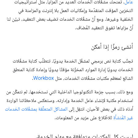
عامل
. تمنحك مشغّلات الخدمات العديد من المزايا، مثل استراتيجيات
التخزين المؤقت المتقدّمة وإمكانيات العمل بلا إنترنت والمزامنة في
الخلفية وغيرها. ومع أنّ مشغّلات الخدمات تضيف بعض التعقيد، تبيّن لنا
أنّ مزاياها تفوق التعقيد المُضاف.
أنشئ رمزًا إذا أمكن
تجنَّب كتابة نص برمجي لمشغّل الخدمة يدويًا. تتطلّب كتابة مشغّلات
الخدمات يدويًا إدارة الموارد المخزّنة مؤقتًا يدويًا وإعادة كتابة المنطق
الشائع لمعظم مكتبات مشغّلات الخدمات، مثل
Workbox
.
ومع ذلك، بسبب حِزمة التكنولوجيا الداخلية التي نستخدمها، لم نتمكّن من
استخدام مكتبة لإنشاء عامل الخدمة وإدارته. وستعكس ملاحظاتنا الواردة
أدناه ذلك في بعض الأحيان. انتقِل إلى
المشاكل المتعلّقة بمشغّلات الخدمات
غير المُنشأة
للاطّلاع على مزيد من المعلومات.
ليست كل المكتبات متوافقة مع مهام الخدمة
.