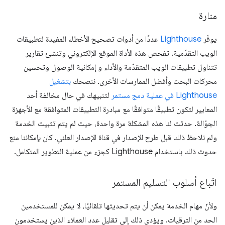
منارة
يوفّر
Lighthouse
عددًا من أدوات تصحيح الأخطاء المفيدة لتطبيقات
الويب التقدّمية. تفحص هذه الأداة الموقع الإلكتروني وتنشئ تقارير
تتناول تطبيقات الويب المتقدّمة والأداء و إمكانية الوصول وتحسين
محركات البحث وأفضل الممارسات الأخرى. ننصحك
بتشغيل
Lighthouse في عملية دمج مستمر
لتنبيهك في حال مخالفة أحد
المعايير لتكون تطبيقًا متوافقًا مع مبادرة التطبيقات المتوافقة مع الأجهزة
الجوّالة. حدثت لنا هذه المشكلة مرة واحدة، حيث لم يتم تثبيت الخدمة
ولم نلاحظ ذلك قبل طرح الإصدار في قناة الإصدار العلني. كان بإمكاننا منع
حدوث ذلك باستخدام Lighthouse كجزء من عملية التطوير المتكامل.
اتّباع أسلوب التسليم المستمر
ولأنّ مهام الخدمة يمكن أن يتم تحديثها تلقائيًا، لا يمكن للمستخدمين
الحد من الترقيات. ويؤدي ذلك إلى تقليل عدد العملاء الذين يستخدمون