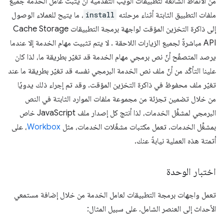
من الأنماط الشائعة لتطبيقات الويب التقدّمية أن يُثبِّت عامل الخدمة جميع
ملفات التطبيق الثابتة أثناء مرحلته
install
، ما يتيح للعملاء الوصول
إلى ذاكرة التخزين المؤقت لواجهة برمجة التطبيقات Cache Storage
API مباشرةً لجميع الزيارات اللاحقة . لا يتم تثبيت مهام الخدمة إلا عندما
يرصد المتصفّح أنّ نص برمجي مهام الخدمة قد تغيّر بطريقة ما، لذا كان
علينا التأكّد من أنّ ملف نص الخدمة البرمجي نفسه قد تغيّر بطريقة ما عند
تغيّر ملف محفوظ في ذاكرة التخزين المؤقت. وقد تم إجراء ذلك يدويًا
من خلال تضمين تجزئة من مجموعة ملفات الموارد الثابتة في النص
البرمجي لمشغِّل الخدمات، لذا أنتج كل إصدار ملف JavaScript خاص
بمشغِّل الخدمات. تعمل مكتبات مشغّلات الخدمات، مثل
Workbox
، على
أتمتة هذه العملية نيابةً عنك.
اختبار الوحدة
تعمل واجهات برمجة التطبيقات لعامل الخدمة من خلال إضافة مستمعي
الأحداث إلى العنصر الشامل. على سبيل المثال: