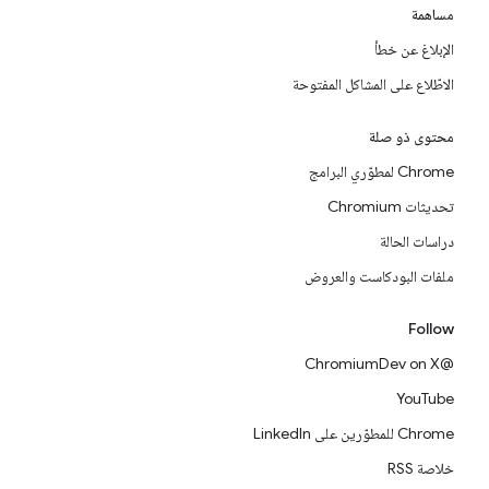
مساهمة
الإبلاغ عن خطأ
الاطّلاع على المشاكل المفتوحة
محتوى ذو صلة
Chrome لمطوّري البرامج
تحديثات Chromium
دراسات الحالة
ملفات البودكاست والعروض
Follow
@ChromiumDev on X
YouTube
Chrome للمطوّرين على LinkedIn
خلاصة RSS