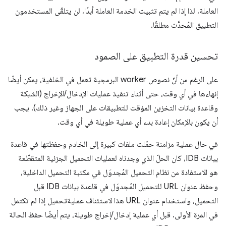
العاملة، لذا إذا لم يتم تثبيت الخدمة العاملة أبدًا، لن يتلقّى المستخدمون
التطبيق المُحدَّث مطلقًا.
تحسين قدرة التطبيق على الصمود
على الرغم من أنّ نصوص worker البرمجية تعمل في الخلفية، يمكن أيضًا
إنهاءها في أي وقت، حتى أثناء تنفيذ عمليات الإدخال/الإخراج (الشبكة
وقاعدة بيانات التخزين المؤقت للتطبيقات على الجهاز وغير ذلك). يجب
أن يكون بالإمكان إعادة بدء أي عملية طويلة في أي وقت.
في حال عملية مزامنة حمّلت ملفات كبيرة إلى الخادم وحفظتها في قاعدة
بيانات IDB، كان الحلّ الذي وجدناه لعمليات التحميل الجزئية المتقطّعة
هو الاستفادة من نظام التحميل المُجدوَل في مكتبة التحميل الداخلية،
وحفظ عنوان URL للتحميل المُجدوَل في قاعدة بيانات IDB قبل
التحميل، واستخدام عنوان URL هذا لاستئناف عمليةتحميل إذا لم تكتمل
في المرة الأولى. قبل أي عملية إدخال/إخراج طويلة، يتم أيضًا حفظ الحالة