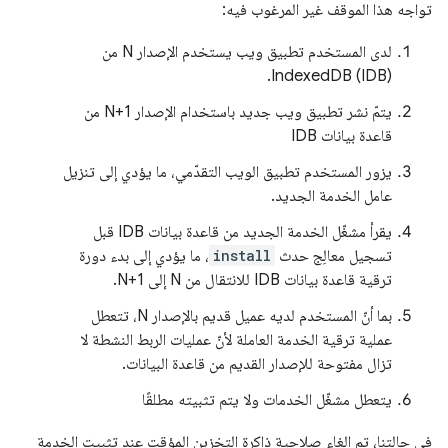
تواجه هذا الموقف غير المرغوب فيه:
لدى المستخدم تطبيق ويب يستخدم الإصدار N من
IndexedDB (IDB).
يتمّ نشر تطبيق ويب جديد باستخدام الإصدار N+1 من
قاعدة بيانات IDB
يزور المستخدم تطبيق الويب التقدّمي، ما يؤدي إلى تنزيل
عامل الخدمة الجديد.
يقرأ مشغّل الخدمة الجديد من قاعدة بيانات IDB قبل
تسجيل معالِج حدث
install
، ما يؤدي إلى بدء دورة
ترقية قاعدة بيانات IDB للانتقال من N إلى N+1.
بما أنّ المستخدم لديه عميل قديم بالإصدار N، تتعطل
عملية ترقية الخدمة العاملة لأنّ عمليات الربط النشطة لا
تزال مفتوحة للإصدار القديم من قاعدة البيانات.
يتعطل مشغّل الخدمات ولا يتم تثبيته مطلقًا
في حالتنا، تم إلغاء صلاحية ذاكرة التخزين المؤقت عند تثبيت الخدمة