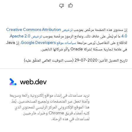
إنّ محتوى هذه الصفحة مرخّص بموجب
ترخيص Creative Commons Attribution
4.0‏
ما لم يُنصّ على خلاف ذلك، ونماذج الرموز مرخّصة بموجب
ترخيص Apache 2.0‏
.
للاطّلاع على التفاصيل، يُرجى مراجعة
سياسات موقع Google Developers‏
. إنّ Java
هي علامة تجارية مسجَّلة لشركة Oracle و/أو شركائها التابعين.
تاريخ التعديل الأخير: 2020-07-29 (حسب التوقيت العالمي المتفَّق عليه)
نريد مساعدتك في إنشاء مواقع إلكترونية رائعة وسريعة
وآمنة تعمل عبر المتصفحات ولجميع المستخدمين. يُعدّ
هذا الموقع الإلكتروني المركز الرئيسي للمحتوى الذي
كتبه أعضاء فريق Chrome وخبراء خارجيين
لمساعدتك في هذه الرحلة.