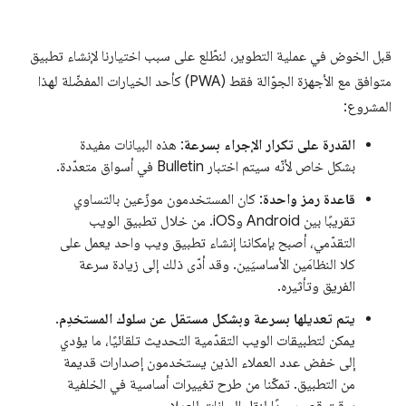
قبل الخوض في عملية التطوير، لنطّلع على سبب اختيارنا لإنشاء تطبيق
متوافق مع الأجهزة الجوّالة فقط (PWA) كأحد الخيارات المفضّلة لهذا
المشروع:
القدرة على تكرار الإجراء بسرعة
: هذه البيانات مفيدة
بشكل خاص لأنّه سيتم اختبار Bulletin في أسواق متعدّدة.
قاعدة رمز واحدة
: كان المستخدمون موزّعين بالتساوي
تقريبًا بين Android وiOS. من خلال تطبيق الويب
التقدّمي، أصبح بإمكاننا إنشاء تطبيق ويب واحد يعمل على
كلا النظامَين الأساسيَين. وقد أدّى ذلك إلى زيادة سرعة
الفريق وتأثيره.
يتم تعديلها بسرعة وبشكل مستقل عن سلوك المستخدِم
.
يمكن لتطبيقات الويب التقدّمية التحديث تلقائيًا، ما يؤدي
إلى خفض عدد العملاء الذين يستخدمون إصدارات قديمة
من التطبيق. تمكّنا من طرح تغييرات أساسية في الخلفية