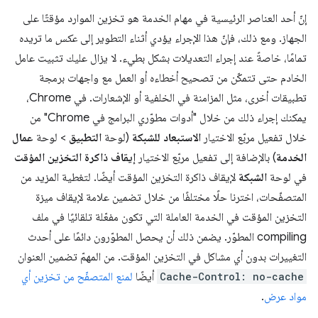
إنّ أحد العناصر الرئيسية في مهام الخدمة هو تخزين الموارد مؤقتًا على
الجهاز. ومع ذلك، فإنّ هذا الإجراء يؤدي أثناء التطوير إلى
عكس
ما تريده
تمامًا، خاصةً عند إجراء التعديلات بشكل بطيء. لا يزال عليك تثبيت عامل
الخادم حتى تتمكّن من تصحيح أخطاءه أو العمل مع واجهات برمجة
تطبيقات أخرى، مثل المزامنة في الخلفية أو الإشعارات. في Chrome،
يمكنك إجراء ذلك من خلال "أدوات مطوّري البرامج في Chrome" من
خلال تفعيل مربّع الاختيار
الاستبعاد للشبكة
(لوحة
التطبيق
> لوحة
عمال
الخدمة
) بالإضافة إلى تفعيل مربّع الاختيار
إيقاف ذاكرة التخزين المؤقت
في لوحة
الشبكة
لإيقاف ذاكرة التخزين المؤقت أيضًا. لتغطية المزيد من
المتصفّحات، اخترنا حلًا مختلفًا من خلال تضمين علامة لإيقاف ميزة
التخزين المؤقت في الخدمة العاملة التي تكون مفعّلة تلقائيًا في ملف
compiling المطوّر. يضمن ذلك أن يحصل المطوّرون دائمًا على أحدث
التغييرات بدون أي مشاكل في التخزين المؤقت. من المهمّ تضمين العنوان
Cache-Control: no-cache
أيضًا
لمنع المتصفّح من تخزين أي
مواد عرض
.