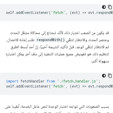
self
.
addEventListener
(
'fetch'
,
(
evt
)
=
>
evt
.
respondW
قد يكون من الصعب اختبار ذلك لأنّك تحتاج إلى محاكاة مشغّل الحدث
وعنصر الحدث والانتظار لتلقّي
respondWith()
طلب إعادة الاتصال،
ثم الانتظار لتلقّي الوعد، قبل تأكيد النتيجة أخيرًا. إنّ أحد أبسط الطرق
لتنظيم ذلك هو تفويض جميع عمليات التنفيذ إلى ملف آخر يمكن اختباره
بسهولة أكبر.
import
fetchHandler
from
'./fetch_handler.js'
;
self
.
addEventListener
(
'fetch'
,
(
evt
)
=
>
evt
.
respondW
بسبب الصعوبات التي تواجه اختبار الوحدة لنص عامل الخدمة، أبقينا على