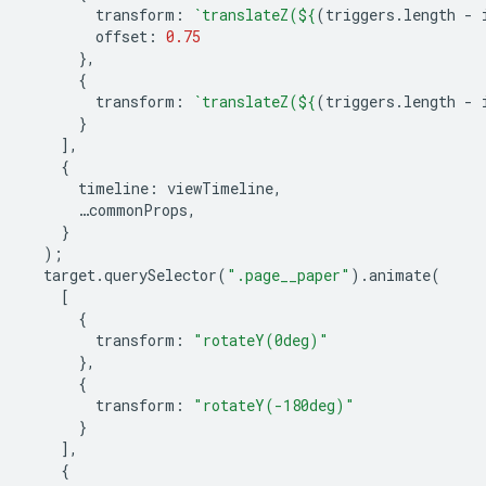
transform
:
`translateZ(
${
(
triggers
.
length
-
offset
:
0.75
},
{
transform
:
`translateZ(
${
(
triggers
.
length
-
}
],
{
timeline
:
viewTimeline
,
…
commonProps
,
}
);
target
.
querySelector
(
".page__paper"
).
animate
(
[
{
transform
:
"rotateY(0deg)"
},
{
transform
:
"rotateY(-180deg)"
}
],
{