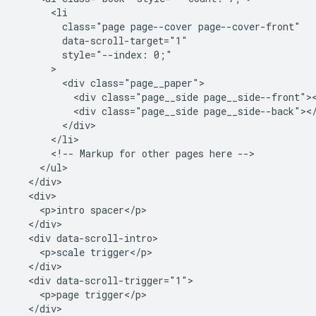
      <li

        class="page page--cover page--cover-front"

        data-scroll-target="1"

        style="--index: 0;"

      >

        <div class="page__paper">

          <div class="page__side page__side--front"><
          <div class="page__side page__side--back"></
        </div>

      </li>

      <!-- Markup for other pages here -->

    </ul>

  </div>

  <div>

    <p>intro spacer</p>

  </div>

  <div data-scroll-intro>

    <p>scale trigger</p>

  </div>

  <div data-scroll-trigger="1">

    <p>page trigger</p>

  </div>
