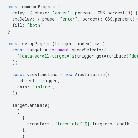
const
commonProps
=
{
delay
:
{
phase
:
"enter"
,
percent
:
CSS
.
percent
(
0
)
}
endDelay
:
{
phase
:
"enter"
,
percent
:
CSS
.
percent
(
1
fill
:
"both"
}
const
setupPage
=
(
trigger
,
index
)
=
>
{
const
target
=
document
.
querySelector
(
`[data-scroll-target="
${
trigger
.
getAttribute
(
"da
);
const
viewTimeline
=
new
ViewTimeline
({
subject
:
trigger
,
axis
:
'inline'
,
});
target
.
animate
(
[
{
transform
:
`translateZ(
${
(
triggers
.
length
-
},
{