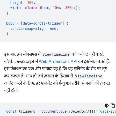
height
:
100
vh
;
width
:
clamp
(
10
rem
,
10
vw
,
300
px
);
}
body
 > 
[
data-scroll-trigger
]
{
scroll-snap-align
:
end
;
}
इस बार, हम सीएसएस में
ViewTimeline
को कनेक्ट नहीं करते,
बल्कि JavaScript में
Web Animations API
का इस्तेमाल करते हैं.
इस फ़ंक्शन का एक और फ़ायदा यह है कि यह एलिमेंट के सेट पर लूप
कर सकता है. साथ ही, हमें ज़रूरत के हिसाब से
ViewTimeline
जनरेट करने के लिए, हर एलिमेंट को मैन्युअल तरीके से बनाने की ज़रूरत
नहीं होती.
const
triggers
=
document
.
querySelectorAll
(
"[data-sc