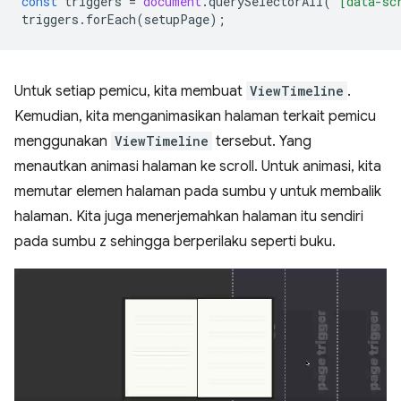
const
triggers
=
document
.
querySelectorAll
(
'[data-sc
triggers
.
forEach
(
setupPage
);
Untuk setiap pemicu, kita membuat
ViewTimeline
.
Kemudian, kita menganimasikan halaman terkait pemicu
menggunakan
ViewTimeline
tersebut. Yang
menautkan animasi halaman ke scroll. Untuk animasi, kita
memutar elemen halaman pada sumbu y untuk membalik
halaman. Kita juga menerjemahkan halaman itu sendiri
pada sumbu z sehingga berperilaku seperti buku.