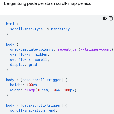
bergantung pada perataan scroll-snap pemicu.
html
{
scroll-snap-type
:
x
mandatory
;
}
body
{
grid-template-columns
:
repeat
(
var
(
--trigger-count
)
overflow-y
:
hidden
;
overflow-x
:
scroll
;
display
:
grid
;
}
body
 > 
[
data-scroll-trigger
]
{
height
:
100
vh
;
width
:
clamp
(
10
rem
,
10
vw
,
300
px
);
}
body
 > 
[
data-scroll-trigger
]
{
scroll-snap-align
:
end
;