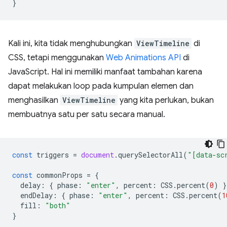
}
Kali ini, kita tidak menghubungkan
ViewTimeline
di
CSS, tetapi menggunakan
Web Animations API
di
JavaScript. Hal ini memiliki manfaat tambahan karena
dapat melakukan loop pada kumpulan elemen dan
menghasilkan
ViewTimeline
yang kita perlukan, bukan
membuatnya satu per satu secara manual.
const
triggers
=
document
.
querySelectorAll
(
"[data-sc
const
commonProps
=
{
delay
:
{
phase
:
"enter"
,
percent
:
CSS
.
percent
(
0
)
}
endDelay
:
{
phase
:
"enter"
,
percent
:
CSS
.
percent
(
1
fill
:
"both"
}