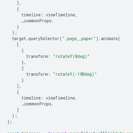
],
{
timeline
:
viewTimeline
,
…
commonProps
,
}
);
target
.
querySelector
(
".page__paper"
).
animate
(
[
{
transform
:
"rotateY(0deg)"
},
{
transform
:
"rotateY(-180deg)"
}
],
{
timeline
:
viewTimeline
,
…
commonProps
,
}
);
};