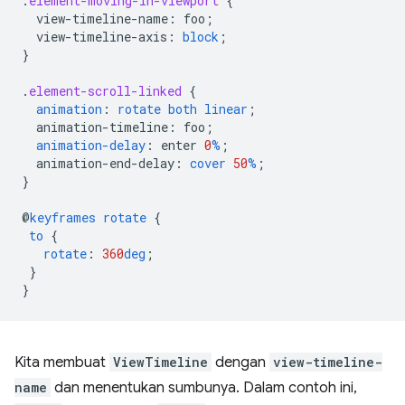
.
element-moving-in-viewport
{
view-timeline-name
:
foo
;
view-timeline-axis
:
block
;
}
.
element-scroll-linked
{
animation
:
rotate
both
linear
;
animation-timeline
:
foo
;
animation-delay
:
enter
0
%
;
animation-end-delay
:
cover
50
%
;
}
@
keyframes
rotate
{
to
{
rotate
:
360
deg
;
}
}
Kita membuat
ViewTimeline
dengan
view-timeline-
name
dan menentukan sumbunya. Dalam contoh ini,