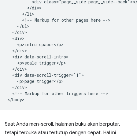
          <div class="page__side page__side--back"></
        </div>

      </li>

      <!-- Markup for other pages here -->

    </ul>

  </div>

  <div>

    <p>intro spacer</p>

  </div>

  <div data-scroll-intro>

    <p>scale trigger</p>

  </div>

  <div data-scroll-trigger="1">

    <p>page trigger</p>

  </div>

  <!-- Markup for other triggers here -->

Saat Anda men-scroll, halaman buku akan berputar,
tetapi terbuka atau tertutup dengan cepat. Hal ini