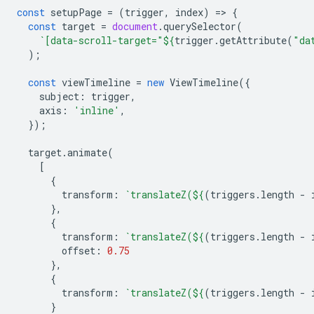
const
setupPage
=
(
trigger
,
index
)
=
>
{
const
target
=
document
.
querySelector
(
`[data-scroll-target="
${
trigger
.
getAttribute
(
"da
);
const
viewTimeline
=
new
ViewTimeline
({
subject
:
trigger
,
axis
:
'inline'
,
});
target
.
animate
(
[
{
transform
:
`translateZ(
${
(
triggers
.
length
-
},
{
transform
:
`translateZ(
${
(
triggers
.
length
-
offset
:
0.75
},
{
transform
:
`translateZ(
${
(
triggers
.
length
-
}