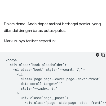
Dalam demo, Anda dapat melihat berbagai pemicu yang
ditandai dengan batas putus-putus.
Markup-nya terlihat seperti ini:
<body>

  <div class="book-placeholder">

    <ul class="book" style="--count: 7;">

      <li

        class="page page--cover page--cover-front"

        data-scroll-target="1"

        style="--index: 0;"

      >

        <div class="page__paper">

          <div class="page__side page__side--front"><