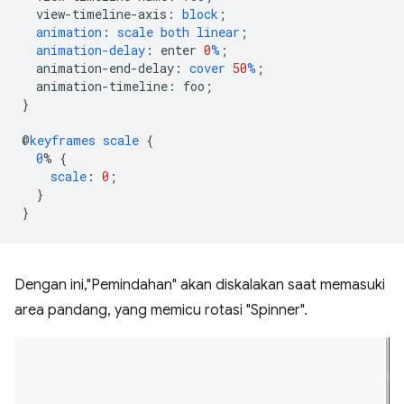
view-timeline-axis
:
block
;
animation
:
scale
both
linear
;
animation-delay
:
enter
0
%
;
animation-end-delay
:
cover
50
%
;
animation-timeline
:
foo
;
}
@
keyframes
scale
{
0
%
{
scale
:
0
;
}
}
Dengan ini,"Pemindahan" akan diskalakan saat memasuki
area pandang, yang memicu rotasi "Spinner".