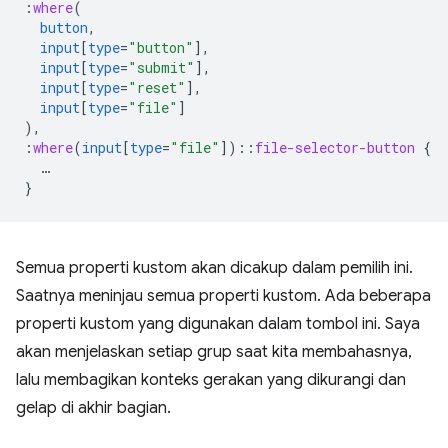
:
where
(
button
,
input
[
type
=
"button"
],
input
[
type
=
"submit"
],
input
[
type
=
"reset"
],
input
[
type
=
"file"
]
),
:
where
(
input
[
type
=
"file"
])
::
file-selector-button
{
…
}
Semua properti kustom akan dicakup dalam pemilih ini.
Saatnya meninjau semua properti kustom. Ada beberapa
properti kustom yang digunakan dalam tombol ini. Saya
akan menjelaskan setiap grup saat kita membahasnya,
lalu membagikan konteks gerakan yang dikurangi dan
gelap di akhir bagian.