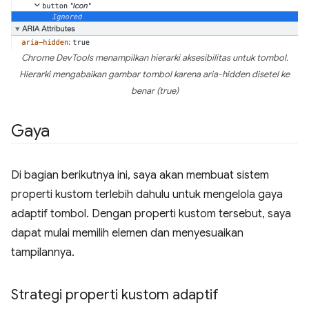
Chrome DevTools menampilkan hierarki aksesibilitas untuk tombol.
Hierarki mengabaikan gambar tombol karena aria-hidden disetel ke
benar (true)
Gaya
Di bagian berikutnya ini, saya akan membuat sistem
properti kustom terlebih dahulu untuk mengelola gaya
adaptif tombol. Dengan properti kustom tersebut, saya
dapat mulai memilih elemen dan menyesuaikan
tampilannya.
Strategi properti kustom adaptif