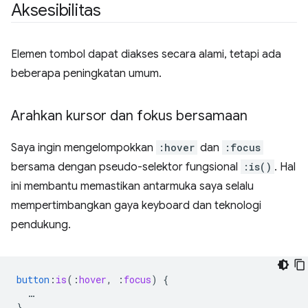
Aksesibilitas
Elemen tombol dapat diakses secara alami, tetapi ada
beberapa peningkatan umum.
Arahkan kursor dan fokus bersamaan
Saya ingin mengelompokkan
:hover
dan
:focus
bersama dengan pseudo-selektor fungsional
:is()
. Hal
ini membantu memastikan antarmuka saya selalu
mempertimbangkan gaya keyboard dan teknologi
pendukung.
button
:
is
(
:
hover
,
:
focus
)
{
…
}