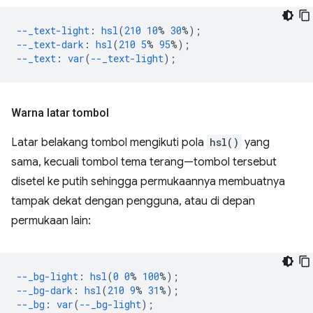
--_text-light
:
hsl
(
210
10
%
30
%);
--_text-dark
:
hsl
(
210
5
%
95
%);
--_text
:
var
(
--_text-light
);
Warna latar tombol
Latar belakang tombol mengikuti pola
hsl()
yang
sama, kecuali tombol tema terang—tombol tersebut
disetel ke putih sehingga permukaannya membuatnya
tampak dekat dengan pengguna, atau di depan
permukaan lain:
--_bg-light
:
hsl
(
0
0
%
100
%);
--_bg-dark
:
hsl
(
210
9
%
31
%);
--_bg
:
var
(
--_bg-light
);