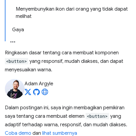
Menyembunyikan ikon dari orang yang tidak dapat
melihat
Gaya
Ringkasan dasar tentang cara membuat komponen
<button>
yang responsif, mudah diakses, dan dapat
menyesuaikan warna.
Adam Argyle
Dalam postingan ini, saya ingin membagikan pemikiran
saya tentang cara membuat elemen
<button>
yang
adaptif terhadap warna, responsif, dan mudah diakses.
Coba demo
dan
lihat sumbernya