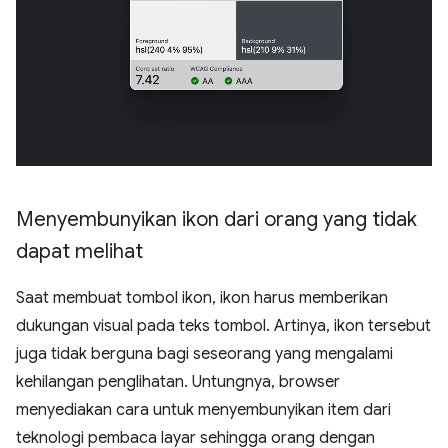
Menyembunyikan ikon dari orang yang tidak
dapat melihat
Saat membuat tombol ikon, ikon harus memberikan
dukungan visual pada teks tombol. Artinya, ikon tersebut
juga tidak berguna bagi seseorang yang mengalami
kehilangan penglihatan. Untungnya, browser
menyediakan cara untuk menyembunyikan item dari
teknologi pembaca layar sehingga orang dengan