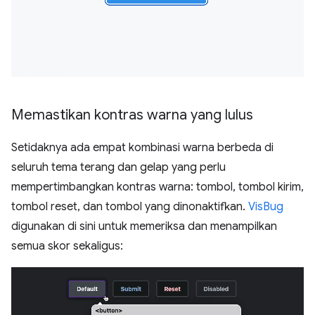
Memastikan kontras warna yang lulus
Setidaknya ada empat kombinasi warna berbeda di
seluruh tema terang dan gelap yang perlu
mempertimbangkan kontras warna: tombol, tombol kirim,
tombol reset, dan tombol yang dinonaktifkan.
VisBug
digunakan di sini untuk memeriksa dan menampilkan
semua skor sekaligus: