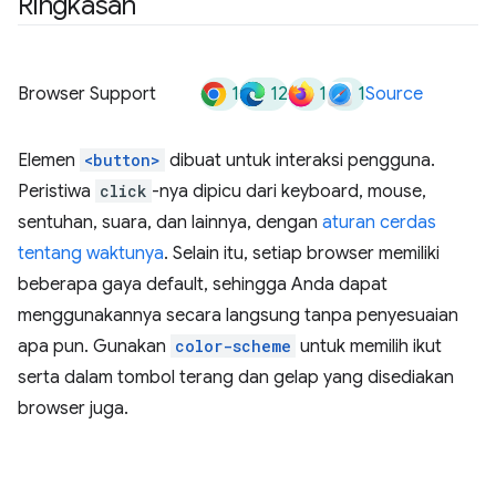
Ringkasan
1
12
1
1
Browser Support
Source
Elemen
<button>
dibuat untuk interaksi pengguna.
Peristiwa
click
-nya dipicu dari keyboard, mouse,
sentuhan, suara, dan lainnya, dengan
aturan cerdas
tentang waktunya
. Selain itu, setiap browser memiliki
beberapa gaya default, sehingga Anda dapat
menggunakannya secara langsung tanpa penyesuaian
apa pun. Gunakan
color-scheme
untuk memilih ikut
serta dalam tombol terang dan gelap yang disediakan
browser juga.