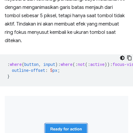
dengan menganimasikan garis batas menjauh dari
tombol sebesar 5 piksel, tetapi hanya saat tombol tidak
aktif. Tindakan ini akan membuat efek yang membuat
ring fokus menyusut kembali ke ukuran tombol saat
ditekan.
:
where
(
button
,
input
)
:
where
(
:
not
(
:
active
))
:
focus-vi
outline-offset
:
5
px
;
}