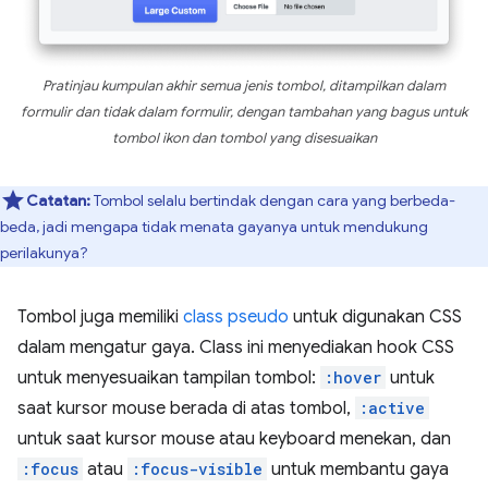
Pratinjau kumpulan akhir semua jenis tombol, ditampilkan dalam
formulir dan tidak dalam formulir, dengan tambahan yang bagus untuk
tombol ikon dan tombol yang disesuaikan
Catatan:
Tombol selalu bertindak dengan cara yang berbeda-
beda, jadi mengapa tidak menata gayanya untuk mendukung
perilakunya?
Tombol juga memiliki
class pseudo
untuk digunakan CSS
dalam mengatur gaya. Class ini menyediakan hook CSS
untuk menyesuaikan tampilan tombol:
:hover
untuk
saat kursor mouse berada di atas tombol,
:active
untuk saat kursor mouse atau keyboard menekan, dan
:focus
atau
:focus-visible
untuk membantu gaya