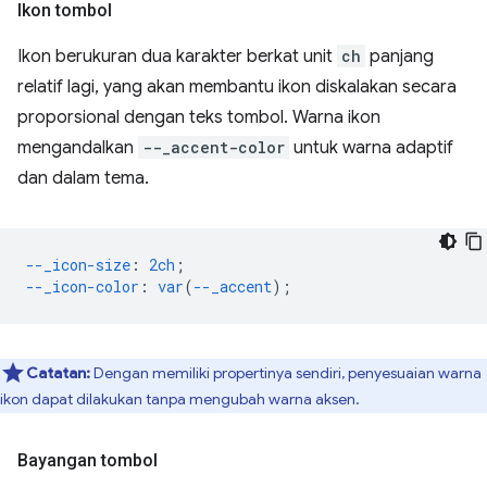
Ikon tombol
Ikon berukuran dua karakter berkat unit
ch
panjang
relatif lagi, yang akan membantu ikon diskalakan secara
proporsional dengan teks tombol. Warna ikon
mengandalkan
--_accent-color
untuk warna adaptif
dan dalam tema.
--_icon-size
:
2ch
;
--_icon-color
:
var
(
--_accent
);
Catatan:
Dengan memiliki propertinya sendiri, penyesuaian warna
ikon dapat dilakukan tanpa mengubah warna aksen.
Bayangan tombol