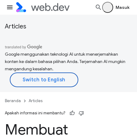
Masuk
Articles
Google menggunakan teknologi AI untuk menerjemahkan
konten ke dalam bahasa pilihan Anda. Terjemahan AI mungkin
mengandung kesalahan.
Beranda
Articles
Apakah informasi ini membantu?
Membuat