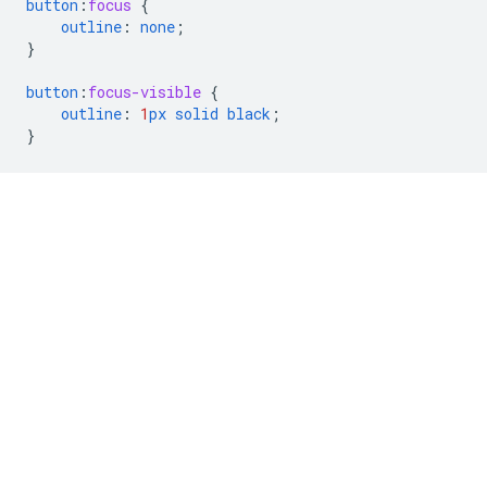
button
:
focus
{
outline
:
none
;
}
button
:
focus-visible
{
outline
:
1
px
solid
black
;
}