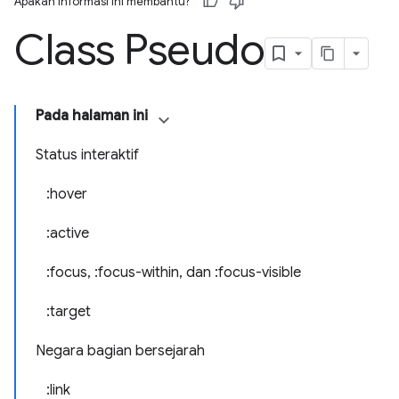
Apakah informasi ini membantu?
Class Pseudo
Pada halaman ini
Status interaktif
:hover
:active
:focus, :focus-within, dan :focus-visible
:target
Negara bagian bersejarah
:link