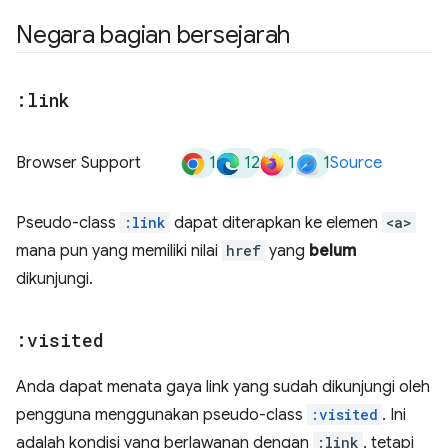
Negara bagian bersejarah
:link
1
12
1
1
Browser Support
Source
Pseudo-class
:link
dapat diterapkan ke elemen
<a>
mana pun yang memiliki nilai
href
yang
belum
dikunjungi.
:visited
Anda dapat menata gaya link yang sudah dikunjungi oleh
pengguna menggunakan pseudo-class
:visited
. Ini
adalah kondisi yang berlawanan dengan
:link
, tetapi