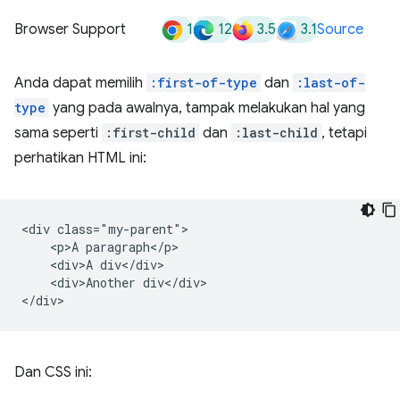
1
12
3.5
3.1
Browser Support
Source
Anda dapat memilih
:first-of-type
dan
:last-of-
type
yang pada awalnya, tampak melakukan hal yang
sama seperti
:first-child
dan
:last-child
, tetapi
perhatikan HTML ini:
<div class="my-parent">

    <p>A paragraph</p>

    <div>A div</div>

    <div>Another div</div>

Dan CSS ini: