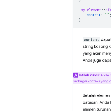
.
my-element
::
af
content
:
""
}
content
dapat
string kosong
yang akan meny
Anda juga dapa
Istilah kunci:
Anda d
berbagai konteks yang d
Setelah elemen
batasan. Anda 
elemen turunan