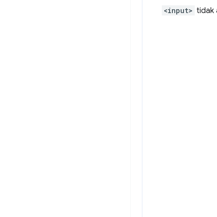
<input>
tidak 