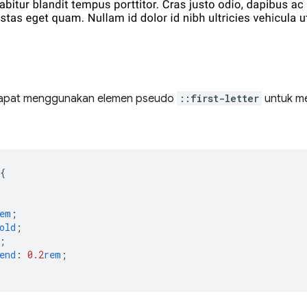
dapat menggunakan elemen pseudo
::first-letter
untuk me
{
em
;
old
;
;
end
:
0.2
rem
;