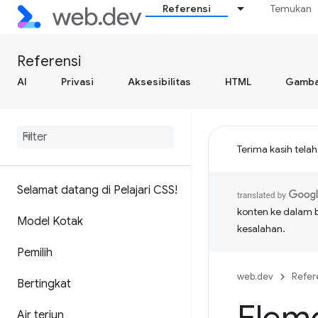
Referensi
Temukan
Referensi
AI
Privasi
Aksesibilitas
HTML
Gamba
Terima kasih tela
Selamat datang di Pelajari CSS!
konten ke dalam 
Model Kotak
kesalahan.
Pemilih
web.dev
Refer
Bertingkat
Air terjun