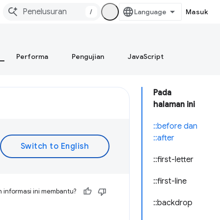
/
Masuk
Performa
Pengujian
JavaScript
Pada
halaman ini
::before dan
::after
::first-letter
::first-line
 informasi ini membantu?
::backdrop