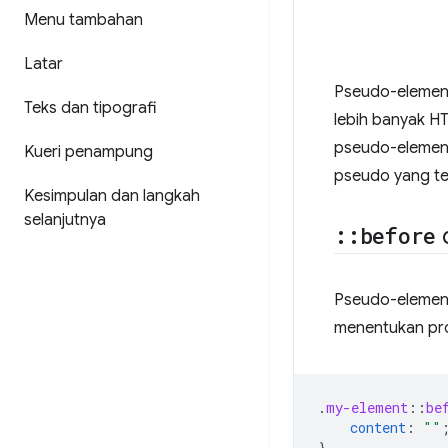
Menu tambahan
Latar
Pseudo-elemen
Teks dan tipografi
lebih banyak H
pseudo-elemen. 
Kueri penampung
pseudo yang t
Kesimpulan dan langkah
selanjutnya
::
before
Pseudo-eleme
menentukan pr
.
my-element
::
be
content
:
""
}