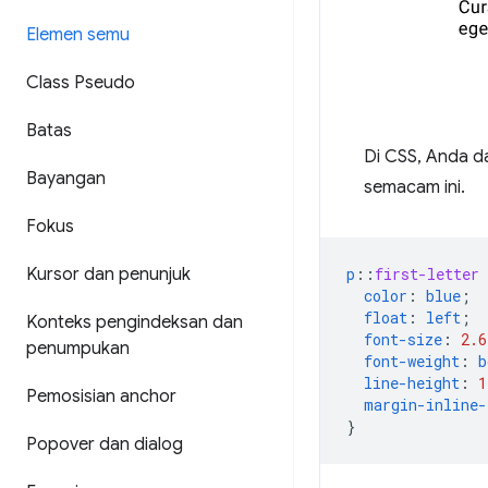
Elemen semu
Class Pseudo
Batas
Di CSS, Anda 
Bayangan
semacam ini.
Fokus
p
::
first-letter
Kursor dan penunjuk
color
:
blue
;
float
:
left
;
Konteks pengindeksan dan
font-size
:
2.6
penumpukan
font-weight
:
b
line-height
:
1
Pemosisian anchor
margin-inline-
}
Popover dan dialog