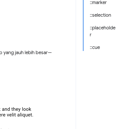
::marker
::selection
::placeholde
r
::cue
ap yang jauh lebih besar—