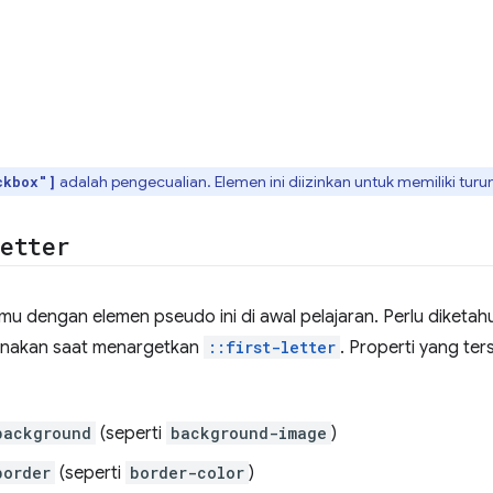
adalah pengecualian. Elemen ini diizinkan untuk memiliki tur
ckbox"]
letter
emu dengan elemen pseudo ini di awal pelajaran. Perlu diketa
unakan saat menargetkan
::first-letter
. Properti yang ter
background
(seperti
background-image
)
border
(seperti
border-color
)