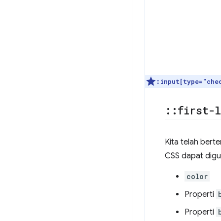
:
input[type="che
::
first-
Kita telah bert
CSS dapat dig
color
Properti
Properti