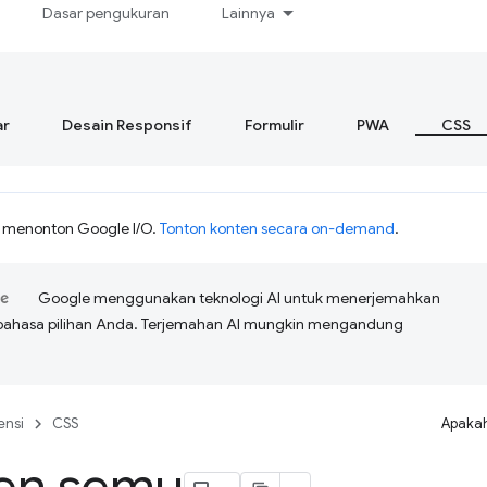
Dasar pengukuran
Lainnya
r
Desain Responsif
Formulir
PWA
CSS
h menonton Google I/O.
Tonton konten secara on-demand
.
Google menggunakan teknologi AI untuk menerjemahkan
bahasa pilihan Anda. Terjemahan AI mungkin mengandung
ensi
CSS
Apakah