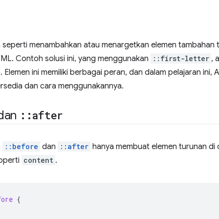
 seperti menambahkan atau menargetkan elemen tambahan
TML. Contoh solusi ini, yang menggunakan
::first-letter
, 
Elemen ini memiliki berbagai peran, dan dalam pelajaran ini,
ersedia dan cara menggunakannya.
dan
::
after
n
::before
dan
::after
hanya membuat elemen turunan di
operti
content
.
fore
{
;