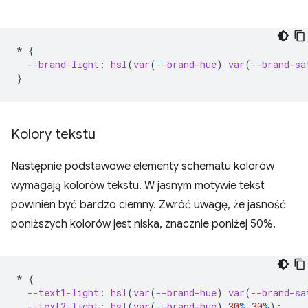
*
{
--brand-light
:
hsl
(
var
(
--brand-hue
)
var
(
--brand-sa
}
Kolory tekstu
Następnie podstawowe elementy schematu kolorów
wymagają kolorów tekstu. W jasnym motywie tekst
powinien być bardzo ciemny. Zwróć uwagę, że jasność
poniższych kolorów jest niska, znacznie poniżej 50%.
*
{
--text1-light
:
hsl
(
var
(
--brand-hue
)
var
(
--brand-sa
--text2-light
:
hsl
(
var
(
--brand-hue
)
30
%
30
%
);