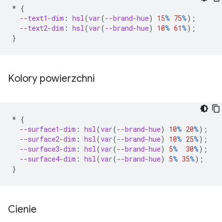
*
{
--text1-dim
:
hsl
(
var
(
--brand-hue
)
15
%
75
%
);
--text2-dim
:
hsl
(
var
(
--brand-hue
)
10
%
61
%
);
}
Kolory powierzchni
*
{
--surface1-dim
:
hsl
(
var
(
--brand-hue
)
10
%
20
%
);
--surface2-dim
:
hsl
(
var
(
--brand-hue
)
10
%
25
%
);
--surface3-dim
:
hsl
(
var
(
--brand-hue
)
5
%
30
%
);
--surface4-dim
:
hsl
(
var
(
--brand-hue
)
5
%
35
%
);
}
Cienie