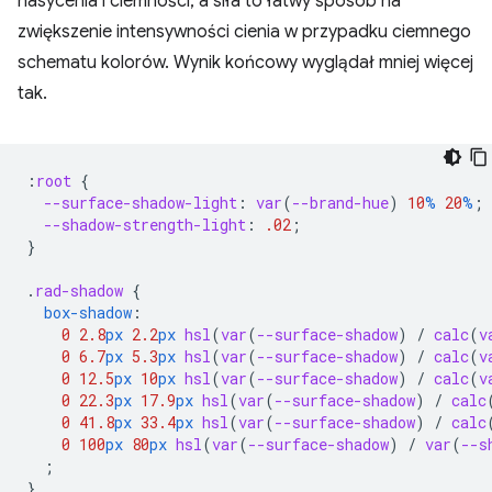
nasycenia i ciemności, a siła to łatwy sposób na
zwiększenie intensywności cienia w przypadku ciemnego
schematu kolorów. Wynik końcowy wyglądał mniej więcej
tak.
:
root
{
--surface-shadow-light
:
var
(
--brand-hue
)
10
%
20
%
;
--shadow-strength-light
:
.02
;
}
.
rad-shadow
{
box-shadow
:
0
2.8
px
2.2
px
hsl
(
var
(
--surface-shadow
)
/
calc
(
v
0
6.7
px
5.3
px
hsl
(
var
(
--surface-shadow
)
/
calc
(
v
0
12.5
px
10
px
hsl
(
var
(
--surface-shadow
)
/
calc
(
v
0
22.3
px
17.9
px
hsl
(
var
(
--surface-shadow
)
/
calc
0
41.8
px
33.4
px
hsl
(
var
(
--surface-shadow
)
/
calc
0
100
px
80
px
hsl
(
var
(
--surface-shadow
)
/
var
(
--s
;
}