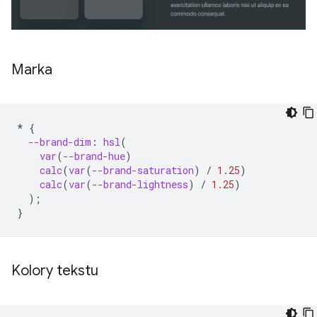
Marka
*
{
--brand-dim
:
hsl
(
var
(
--brand-hue
)
calc
(
var
(
--brand-saturation
)
/
1.25
)
calc
(
var
(
--brand-lightness
)
/
1.25
)
);
}
Kolory tekstu