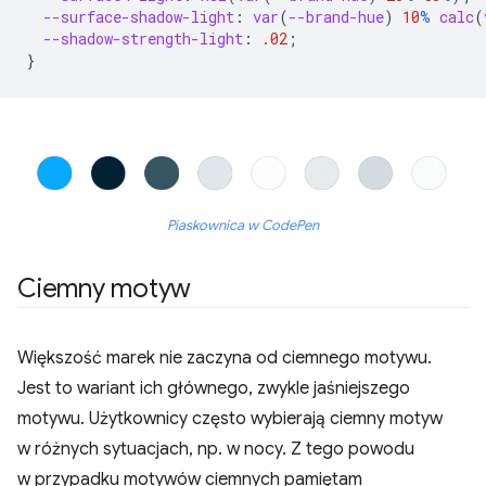
--surface-shadow-light
:
var
(
--brand-hue
)
10
%
calc
(
--shadow-strength-light
:
.02
;
}
Piaskownica w CodePen
Ciemny motyw
Większość marek nie zaczyna od ciemnego motywu.
Jest to wariant ich głównego, zwykle jaśniejszego
motywu. Użytkownicy często wybierają ciemny motyw
w różnych sytuacjach, np. w nocy. Z tego powodu
w przypadku motywów ciemnych pamiętam