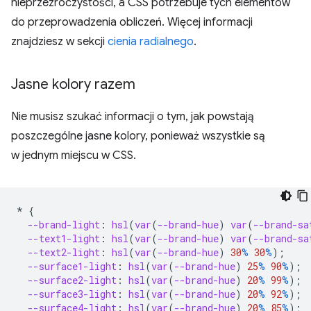
nieprzezroczystości, a CSS potrzebuje tych elementów
do przeprowadzenia obliczeń. Więcej informacji
znajdziesz w sekcji
cienia radialnego
.
Jasne kolory razem
Nie musisz szukać informacji o tym, jak powstają
poszczególne jasne kolory, ponieważ wszystkie są
w jednym miejscu w CSS.
*
{
--brand-light
:
hsl
(
var
(
--brand-hue
)
var
(
--brand-sa
--text1-light
:
hsl
(
var
(
--brand-hue
)
var
(
--brand-sa
--text2-light
:
hsl
(
var
(
--brand-hue
)
30
%
30
%
);
--surface1-light
:
hsl
(
var
(
--brand-hue
)
25
%
90
%
);
--surface2-light
:
hsl
(
var
(
--brand-hue
)
20
%
99
%
);
--surface3-light
:
hsl
(
var
(
--brand-hue
)
20
%
92
%
);
--surface4-light
:
hsl
(
var
(
--brand-hue
)
20
%
85
%
);