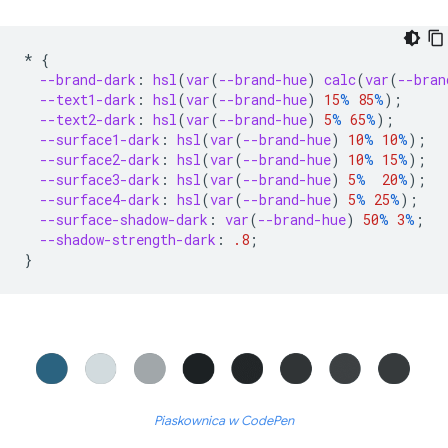
*
{
--brand-dark
:
hsl
(
var
(
--brand-hue
)
calc
(
var
(
--bran
--text1-dark
:
hsl
(
var
(
--brand-hue
)
15
%
85
%
);
--text2-dark
:
hsl
(
var
(
--brand-hue
)
5
%
65
%
);
--surface1-dark
:
hsl
(
var
(
--brand-hue
)
10
%
10
%
);
--surface2-dark
:
hsl
(
var
(
--brand-hue
)
10
%
15
%
);
--surface3-dark
:
hsl
(
var
(
--brand-hue
)
5
%
20
%
);
--surface4-dark
:
hsl
(
var
(
--brand-hue
)
5
%
25
%
);
--surface-shadow-dark
:
var
(
--brand-hue
)
50
%
3
%
;
--shadow-strength-dark
:
.8
;
}
Piaskownica w CodePen