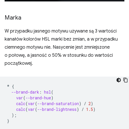
Marka
W przypadku jasnego motywu używane są 3 wartości
kanałów kolorów HSL marki bez zmian, a w przypadku
ciemnego motywu nie. Nasycenie jest zmniejszone
o połowę, a jasność o 50% w stosunku do wartości
początkowej.
*
{
--brand-dark
:
hsl
(
var
(
--brand-hue
)
calc
(
var
(
--brand-saturation
)
/
2
)
calc
(
var
(
--brand-lightness
)
/
1.5
)
);
}