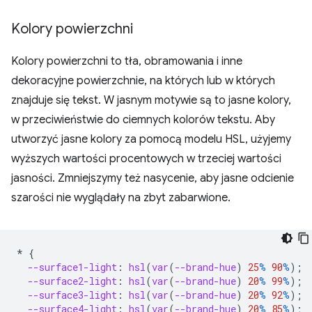
Kolory powierzchni
Kolory powierzchni to tła, obramowania i inne
dekoracyjne powierzchnie, na których lub w których
znajduje się tekst. W jasnym motywie są to jasne kolory,
w przeciwieństwie do ciemnych kolorów tekstu. Aby
utworzyć jasne kolory za pomocą modelu HSL, użyjemy
wyższych wartości procentowych w trzeciej wartości
jasności. Zmniejszymy też nasycenie, aby jasne odcienie
szarości nie wyglądały na zbyt zabarwione.
*
{
--surface1-light
:
hsl
(
var
(
--brand-hue
)
25
%
90
%
);
--surface2-light
:
hsl
(
var
(
--brand-hue
)
20
%
99
%
);
--surface3-light
:
hsl
(
var
(
--brand-hue
)
20
%
92
%
);
--surface4-light
:
hsl
(
var
(
--brand-hue
)
20
%
85
%
);