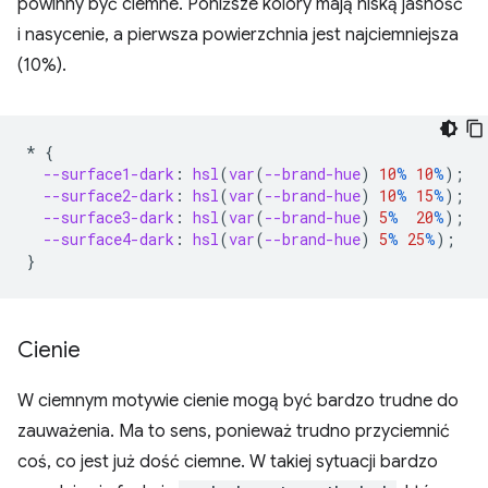
powinny być ciemne. Poniższe kolory mają niską jasność
i nasycenie, a pierwsza powierzchnia jest najciemniejsza
(10%).
*
{
--surface1-dark
:
hsl
(
var
(
--brand-hue
)
10
%
10
%
);
--surface2-dark
:
hsl
(
var
(
--brand-hue
)
10
%
15
%
);
--surface3-dark
:
hsl
(
var
(
--brand-hue
)
5
%
20
%
);
--surface4-dark
:
hsl
(
var
(
--brand-hue
)
5
%
25
%
);
}
Cienie
W ciemnym motywie cienie mogą być bardzo trudne do
zauważenia. Ma to sens, ponieważ trudno przyciemnić
coś, co jest już dość ciemne. W takiej sytuacji bardzo