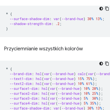
*
{
--surface-shadow-dim
:
var
(
--brand-hue
)
30
%
13
%
;
--shadow-strength-dim
:
.2
;
}
Przyciemnianie wszystkich kolorów
*
{
--brand-dim
:
hsl
(
var
(
--brand-hue
)
calc
(
var
(
--brand
--text1-dim
:
hsl
(
var
(
--brand-hue
)
15
%
75
%
);
--text2-dim
:
hsl
(
var
(
--brand-hue
)
10
%
61
%
);
--surface1-dim
:
hsl
(
var
(
--brand-hue
)
10
%
20
%
);
--surface2-dim
:
hsl
(
var
(
--brand-hue
)
10
%
25
%
);
--surface3-dim
:
hsl
(
var
(
--brand-hue
)
5
%
30
%
);
--surface4-dim
:
hsl
(
var
(
--brand-hue
)
5
%
35
%
);
--surface-shadow-dim
:
var
(
--brand-hue
)
30
%
13
%
;