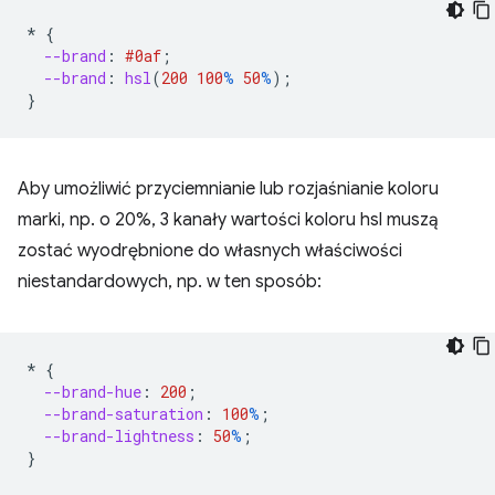
*
{
--brand
:
#0af
;
--brand
:
hsl
(
200
100
%
50
%
);
}
Aby umożliwić przyciemnianie lub rozjaśnianie koloru
marki, np. o 20%, 3 kanały wartości koloru hsl muszą
zostać wyodrębnione do własnych właściwości
niestandardowych, np. w ten sposób:
*
{
--brand-hue
:
200
;
--brand-saturation
:
100
%
;
--brand-lightness
:
50
%
;
}