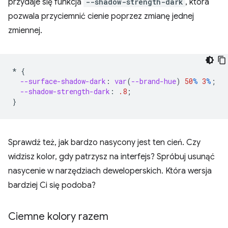
przydaje się funkcja
--shadow-strength-dark
, która
pozwala przyciemnić cienie poprzez zmianę jednej
zmiennej.
*
{
--surface-shadow-dark
:
var
(
--brand-hue
)
50
%
3
%
;
--shadow-strength-dark
:
.8
;
}
Sprawdź też, jak bardzo nasycony jest ten cień. Czy
widzisz kolor, gdy patrzysz na interfejs? Spróbuj usunąć
nasycenie w narzędziach deweloperskich. Która wersja
bardziej Ci się podoba?
Ciemne kolory razem