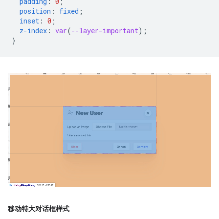
padding
:
0
;
position
:
fixed
;
inset
:
0
;
z-index
:
var
(
--layer-important
);
}
移动特大对话框样式