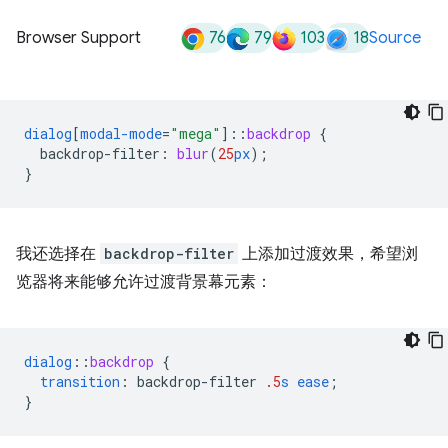
76
79
103
18
Browser Support
Source
dialog
[
modal-mode
=
"mega"
]
::
backdrop
{
backdrop-filter
:
blur
(
25
px
);
}
我还选择在
backdrop-filter
上添加过渡效果，希望浏
览器将来能够允许过渡背景幕元素：
dialog
::
backdrop
{
transition
:
backdrop-filter
.5
s
ease
;
}