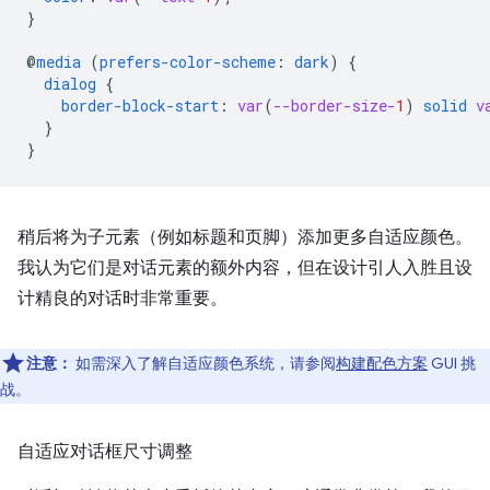
}
@
media
(
prefers-color-scheme
:
dark
)
{
dialog
{
border-block-start
:
var
(
--border-size-
1
)
solid
v
}
}
稍后将为子元素（例如标题和页脚）添加更多自适应颜色。
我认为它们是对话元素的额外内容，但在设计引人入胜且设
计精良的对话时非常重要。
注意：
如需深入了解自适应颜色系统，请参阅
构建配色方案
GUI 挑
战。
自适应对话框尺寸调整