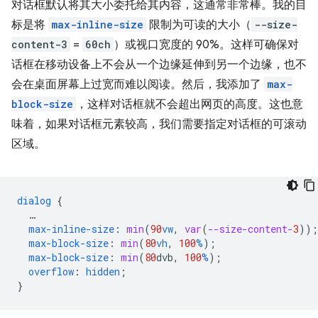
对话框默认将其大小委托给其内容，这通常非常棒。我的目
标是将
max-inline-size
限制为可读的大小（
--size-
content-3
=
60ch
）或视口宽度的 90%。这样可确保对
话框在移动设备上不会从一个边缘延伸到另一个边缘，也不
会在桌面屏幕上过宽而难以阅读。然后，我添加了
max-
block-size
，这样对话框就不会超出网页的高度。这也意
味着，如果对话框元素较高，我们需要指定对话框的可滚动
区域。
dialog
{
…
max-inline-size
:
min
(
90
vw
,
var
(
--size-content-
3
));
max-block-size
:
min
(
80
vh
,
100
%
);
max-block-size
:
min
(
80
dvb
,
100
%
);
overflow
:
hidden
;
}