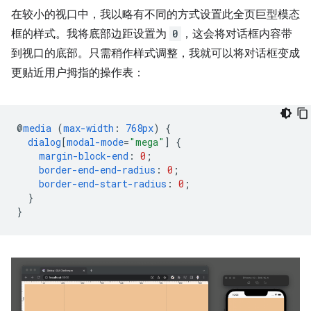
在较小的视口中，我以略有不同的方式设置此全页巨型模态
框的样式。我将底部边距设置为
0
，这会将对话框内容带
到视口的底部。只需稍作样式调整，我就可以将对话框变成
更贴近用户拇指的操作表：
@
media
(
max-width
:
768px
)
{
dialog
[
modal-mode
=
"mega"
]
{
margin-block-end
:
0
;
border-end-end-radius
:
0
;
border-end-start-radius
:
0
;
}
}