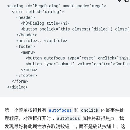
<dialog id="MegaDialog" modal-mode="mega">

  <form method="dialog">

    <header>

      <h3>Dialog title</h3>

      <button onclick="this.closest('dialog').close(
    </header>

    <article>...</article>

    <footer>

      <menu>

        <button autofocus type="reset" onclick="this
        <button type="submit" value="confirm">Confirm
      </menu>

    </footer>

  </form>

第一个菜单按钮具有
autofocus
和
onclick
内嵌事件处
理程序。对话框打开时，
autofocus
属性将获得焦点，我
发现最好将此属性放在取消按钮上，而不是确认按钮上。这