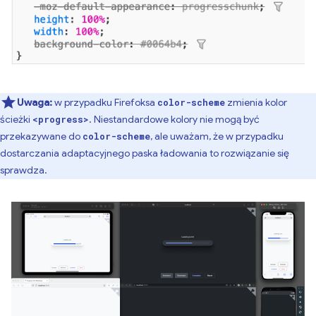
Uwaga:
w przypadku Firefoksa
zmienia kolor
color-scheme
ścieżki
. Niestandardowe kolory nie mogą być
<progress>
przekazywane do
, ale uważam, że w przypadku
color-scheme
dostarczania adaptacyjnego paska ładowania to rozwiązanie się
sprawdza.