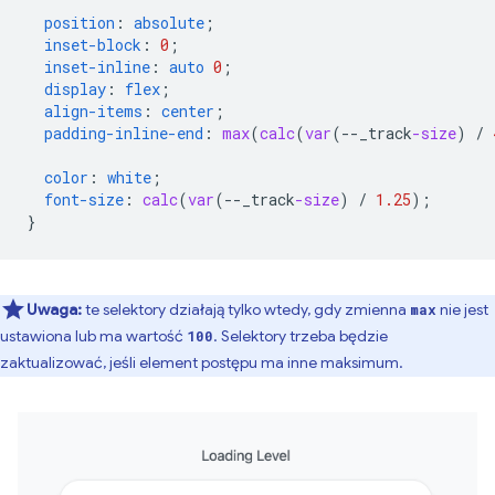
position
:
absolute
;
inset-block
:
0
;
inset-inline
:
auto
0
;
display
:
flex
;
align-items
:
center
;
padding-inline-end
:
max
(
calc
(
var
(
--
_track
-size
)
/
color
:
white
;
font-size
:
calc
(
var
(
--
_track
-size
)
/
1.25
);
}
Uwaga:
te selektory działają tylko wtedy, gdy zmienna
nie jest
max
ustawiona lub ma wartość
. Selektory trzeba będzie
100
zaktualizować, jeśli element postępu ma inne maksimum.