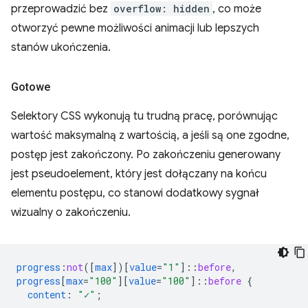
przeprowadzić bez
overflow: hidden
, co może
otworzyć pewne możliwości animacji lub lepszych
stanów ukończenia.
Gotowe
Selektory CSS wykonują tu trudną pracę, porównując
wartość maksymalną z wartością, a jeśli są one zgodne,
postęp jest zakończony. Po zakończeniu generowany
jest pseudoelement, który jest dołączany na końcu
elementu postępu, co stanowi dodatkowy sygnał
wizualny o zakończeniu.
progress
:
not
([
max
])[
value
=
"1"
]
::
before
,
progress
[
max
=
"100"
][
value
=
"100"
]
::
before
{
content
:
"✓"
;