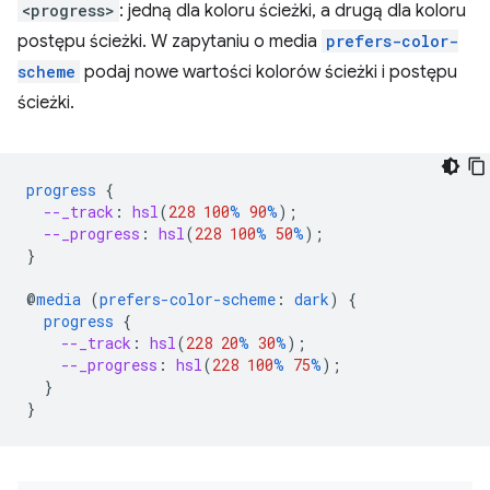
<progress>
: jedną dla koloru ścieżki, a drugą dla koloru
postępu ścieżki. W zapytaniu o media
prefers-color-
scheme
podaj nowe wartości kolorów ścieżki i postępu
ścieżki.
progress
{
--_track
:
hsl
(
228
100
%
90
%
);
--_progress
:
hsl
(
228
100
%
50
%
);
}
@
media
(
prefers-color-scheme
:
dark
)
{
progress
{
--_track
:
hsl
(
228
20
%
30
%
);
--_progress
:
hsl
(
228
100
%
75
%
);
}
}