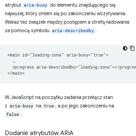
atrybut
aria-busy
do elementu znajdującego się
najwyżej, który zmieni się po zakończeniu wczytywania.
Wskaż też związek między postępem a strefą ładowania
za pomocą symbolu
aria-describedby
.
<main id="loading-zone" aria-busy="true">

  …

  <progress aria-describedby="loading-zone"></progres
W JavaScript na początku zadania przełącz stan
z
aria-busy
na
true
, a po jego zakończeniu na
false
.
Dodanie atrybutów ARIA