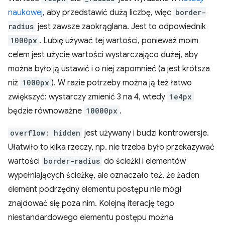
naukowej
, aby przedstawić dużą liczbę, więc
border-
radius
jest zawsze zaokrąglana. Jest to odpowiednik
1000px
. Lubię używać tej wartości, ponieważ moim
celem jest użycie wartości wystarczająco dużej, aby
można było ją ustawić i o niej zapomnieć (a jest krótsza
niż
1000px
). W razie potrzeby można ją też łatwo
zwiększyć: wystarczy zmienić 3 na 4, wtedy
1e4px
będzie równoważne
10000px
.
overflow: hidden
jest używany i budzi kontrowersje.
Ułatwiło to kilka rzeczy, np. nie trzeba było przekazywać
wartości
border-radius
do ścieżki i elementów
wypełniających ścieżkę, ale oznaczało też, że żaden
element podrzędny elementu postępu nie mógł
znajdować się poza nim. Kolejną iterację tego
niestandardowego elementu postępu można