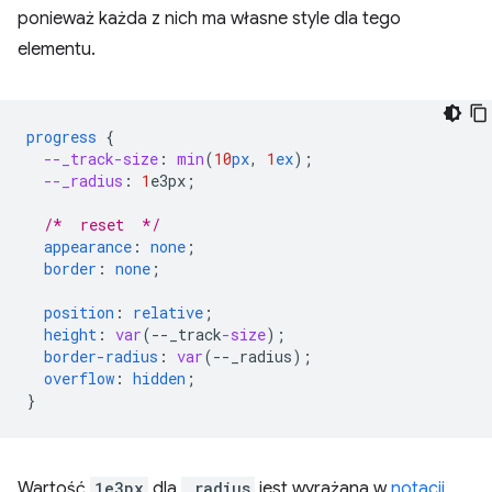
ponieważ każda z nich ma własne style dla tego
elementu.
progress
{
--_track-size
:
min
(
10
px
,
1
ex
);
--_radius
:
1
e3px
;
/*  reset  */
appearance
:
none
;
border
:
none
;
position
:
relative
;
height
:
var
(
--
_track
-size
);
border-radius
:
var
(
--
_radius
);
overflow
:
hidden
;
}
Wartość
1e3px
dla
_radius
jest wyrażana w
notacji