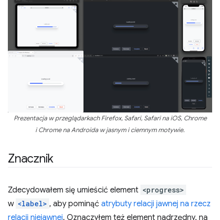
Prezentacja w przeglądarkach Firefox, Safari, Safari na iOS, Chrome
i Chrome na Androida w jasnym i ciemnym motywie.
Znacznik
Zdecydowałem się umieścić element
<progress>
w
<label>
, aby pominąć
atrybuty relacji jawnej na rzecz
relacji niejawnej
. Oznaczyłem też element nadrzędny, na