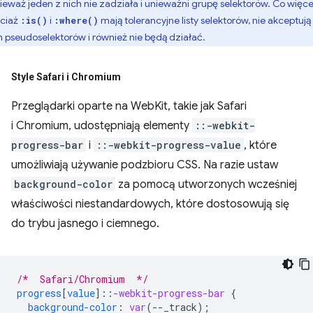
ieważ jeden z nich nie zadziała i unieważni grupę selektorów. Co więce
ciaż
i
mają tolerancyjne listy selektorów, nie akceptują
:is()
:where()
h pseudoselektorów i również nie będą działać.
Style Safari i Chromium
Przeglądarki oparte na WebKit, takie jak Safari
i Chromium, udostępniają elementy
::-webkit-
progress-bar
i
::-webkit-progress-value
, które
umożliwiają używanie podzbioru CSS. Na razie ustaw
background-color
za pomocą utworzonych wcześniej
właściwości niestandardowych, które dostosowują się
do trybu jasnego i ciemnego.
/*  Safari/Chromium  */
progress
[
value
]
::
-webkit-progress-bar
{
background-color
:
var
(
--
_track
);