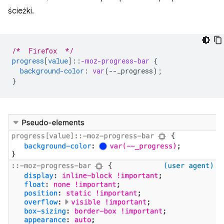
ścieżki.
/*  Firefox  */
progress
[
value
]
::
-moz-progress-bar
{
background-color
:
var
(
--
_progress
);
}