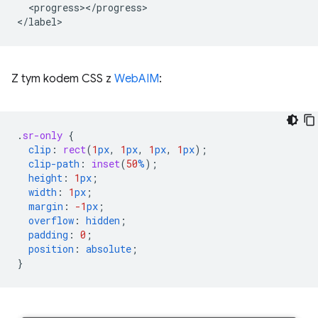
  <progress></progress>

Z tym kodem CSS z
WebAIM
:
.
sr-only
{
clip
:
rect
(
1
px
,
1
px
,
1
px
,
1
px
);
clip-path
:
inset
(
50
%
);
height
:
1
px
;
width
:
1
px
;
margin
:
-1
px
;
overflow
:
hidden
;
padding
:
0
;
position
:
absolute
;
}