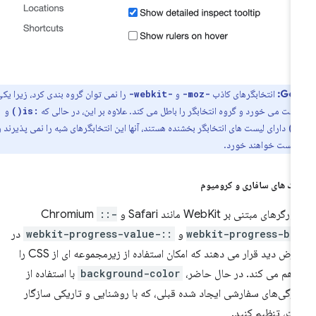
Got
انتخابگرهای کاذب
و
را نمی توان گروه بندی کرد، زیرا یکی یا
-webkit-
-moz-
ت می خورد و گروه انتخابگر را باطل می کند. علاوه بر این، در حالی که
و
:is()
دارای لیست های انتخابگر بخشنده هستند، آنها این انتخابگرهای شبه را نمی پذیرند و
کست خواهند خورد.
ک های سافاری و کرومیوم
گرهای مبتنی بر WebKit مانند Safari و Chromium
::-
webkit-progress-ba
و
::-webkit-progress-value
در
معرض دید قرار می دهند که امکان استفاده از زیرمجموعه ای از CSS را
اهم می کند. در حال حاضر،
background-color
با استفاده از
ژگی‌های سفارشی ایجاد شده قبلی، که با روشنایی و تاریکی سازگار
ت، تنظیم کنید.