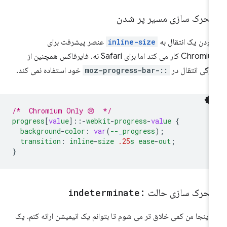
تحرک سازی مسیر پر شدن
زودن یک انتقال به
inline-size
عنصر پیشرفت برای
Chromium کار می کند اما برای Safari نه. فایرفاکس همچنین از
ژگی انتقال در
::-moz-progress-bar
خود استفاده نمی کند.
/*  Chromium Only 😢  */
progress
[
val
ue
]
::-
webkit
-
progress
-
val
ue
{
background
-
color
:
var
(
--
_
progress
);
transition
:
inline
-
size
.25
s
ease
-
out
;
}
تحرک سازی حالت
:indeterminate
 اینجا من کمی خلاق تر می شوم تا بتوانم یک انیمیشن ارائه کنم. یک