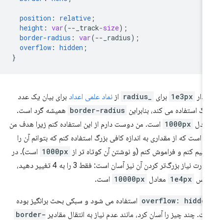
position
:
relative
;
height
:
var
(
--
_track
-size
);
border-radius
:
var
(
--
_radius
);
overflow
:
hidden
;
}
دار
1e3px
برای
_radius
از
نماد علمی اعداد
برای بیان یک عدد
رگ استفاده می کند، بنابراین
border-radius
همیشه گرد است.
ادل
1000px
است. من دوست دارم از این استفاده کنم زیرا هدف من
ن است که از مقداری به اندازه کافی بزرگ استفاده کنم که بتوانم آن را
ظیم کنم و فراموش کنم (و نوشتن آن کوتاه تر از
1000px
است). در
صورت نیاز بزرگ‌تر کردن آن نیز آسان است: فقط 3 را به 4 تغییر دهید،
پس
1e4px
معادل
10000px
است.
overflow: hidde
استفاده می شود و سبکی بحث برانگیز بوده
ت. چند چیز را آسان کرد، مانند عدم نیاز به انتقال مقادیر
border-