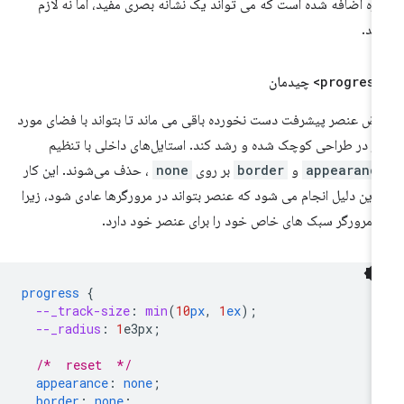
ژه اضافه شده است که می تواند یک نشانه بصری مفید، اما نه لازم
شد.
<
چیدمان
ض عنصر پیشرفت دست نخورده باقی می ماند تا بتواند با فضای مورد
از در طراحی کوچک شده و رشد کند. استایل‌های داخلی با تنظیم
appearanc
و
border
بر روی
none
، حذف می‌شوند. این کار
 این دلیل انجام می شود که عنصر بتواند در مرورگرها عادی شود، زیرا
 مرورگر سبک های خاص خود را برای عنصر خود دارد.
progress
{
--_track-size
:
min
(
10
px
,
1
ex
);
--_radius
:
1
e3px
;
/*  reset  */
appearance
:
none
;
border
:
none
;