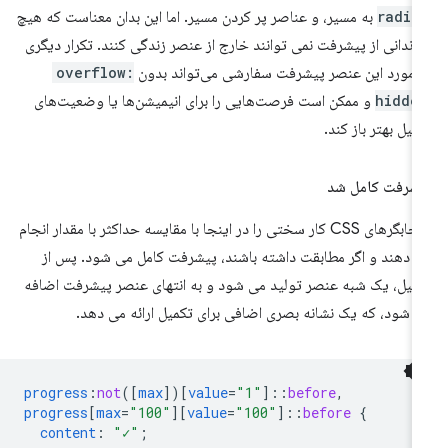
radiu
به مسیر، و عناصر پر کردن مسیر. اما این بدان معناست که هیچ
زندانی از پیشرفت نمی توانند خارج از عنصر زندگی کنند. تکرار دیگری
 مورد این عنصر پیشرفت سفارشی می‌تواند بدون
overflow:
hidde
و ممکن است فرصت‌هایی را برای انیمیشن‌ها یا وضعیت‌های
میل بهتر باز کند.
شرفت کامل شد
انتخابگرهای CSS کار سختی را در اینجا با مقایسه حداکثر با مقدار انجام
 دهند و اگر مطابقت داشته باشند، پیشرفت کامل می شود. پس از
میل، یک شبه عنصر تولید می شود و به انتهای عنصر پیشرفت اضافه
 شود، که یک نشانه بصری اضافی برای تکمیل ارائه می دهد.
progress
:
not
([
max
])[
value
=
"1"
]
::
before
,
progress
[
max
=
"100"
][
value
=
"100"
]
::
before
{
content
:
"✓"
;