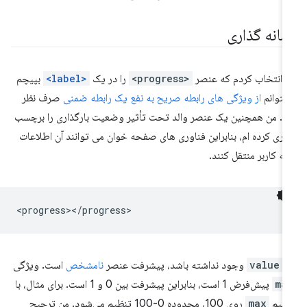
شانه گذاری
 انتخاب کردم که عنصر
<progress>
را در یک
<label>
بپیچم
 بتوانم
از ویژگی های رابطه صریح به نفع یک رابطه ضمنی
صرف نظر
م. من همچنین یک عنصر والد تحت تأثیر وضعیت بارگذاری را برچسب
اری کرده ام، بنابراین فناوری های صفحه خوان می توانند آن اطلاعات
 به کاربر منتقل کنند.
ر
value
وجود نداشته باشد، پیشرفت عنصر
نامشخص
است. ویژگی
ma
پیش‌فرض 1 است، بنابراین پیشرفت بین 0 و 1 است. برای مثال، با
ظیم
max
روی 100، محدوده 0-100 تنظیم می‌شود. من ترجیح