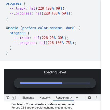
progress
{
--_track
:
hsl
(
228
100
%
90
%
);
--_progress
:
hsl
(
228
100
%
50
%
);
}
@
media
(
prefers-color-scheme
:
dark
)
{
progress
{
--_track
:
hsl
(
228
20
%
30
%
);
--_progress
:
hsl
(
228
100
%
75
%
);
}
}