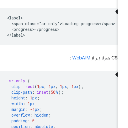
<label>

  <span class="sr-only">Loading progress</span>

  <progress></progress>

زیر از
WebAIM
:
.
sr-only
{
clip
:
rect
(
1
px
,
1
px
,
1
px
,
1
px
);
clip-path
:
inset
(
50
%
);
height
:
1
px
;
width
:
1
px
;
margin
:
-1
px
;
overflow
:
hidden
;
padding
:
0
;
position
:
absolute
;