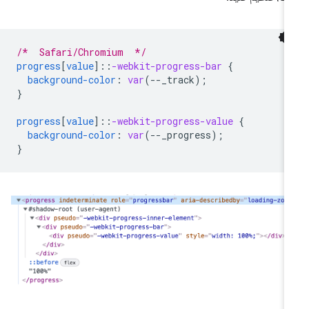
/*  Safari/Chromium  */
progress
[
value
]
::
-webkit-progress-bar
{
background-color
:
var
(
--
_track
);
}
progress
[
value
]
::
-webkit-progress-value
{
background-color
:
var
(
--
_progress
);
}