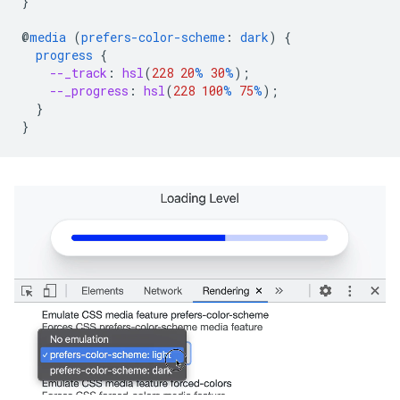
}
@
media
(
prefers-color-scheme
:
dark
)
{
progress
{
--_track
:
hsl
(
228
20
%
30
%
);
--_progress
:
hsl
(
228
100
%
75
%
);
}
}