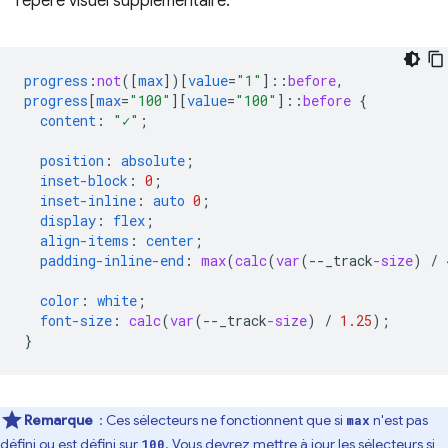
repère visuel supplémentaire.
progress
:
not
([
max
])[
value
=
"1"
]
::
before
,
progress
[
max
=
"100"
][
value
=
"100"
]
::
before
{
content
:
"✓"
;
position
:
absolute
;
inset-block
:
0
;
inset-inline
:
auto
0
;
display
:
flex
;
align-items
:
center
;
padding-inline-end
:
max
(
calc
(
var
(
--
_track
-size
)
/
color
:
white
;
font-size
:
calc
(
var
(
--
_track
-size
)
/
1.25
);
}
Remarque
: Ces sélecteurs ne fonctionnent que si
n'est pas
max
défini ou est défini sur
. Vous devrez mettre à jour les sélecteurs si
100