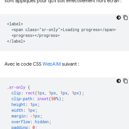
sont appliqués pour qu'il soit effectivement hors écran :
<label>

  <span class="sr-only">Loading progress</span>

  <progress></progress>

Avec le code CSS
WebAIM
suivant :
.
sr-only
{
clip
:
rect
(
1
px
,
1
px
,
1
px
,
1
px
);
clip-path
:
inset
(
50
%
);
height
:
1
px
;
width
:
1
px
;
margin
:
-1
px
;
overflow
:
hidden
;
padding
:
0
;