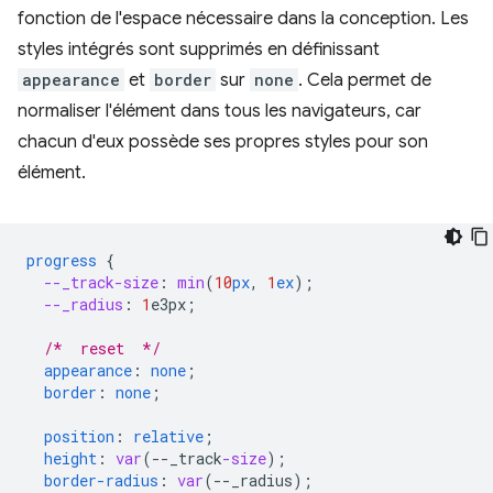
fonction de l'espace nécessaire dans la conception. Les
styles intégrés sont supprimés en définissant
appearance
et
border
sur
none
. Cela permet de
normaliser l'élément dans tous les navigateurs, car
chacun d'eux possède ses propres styles pour son
élément.
progress
{
--_track-size
:
min
(
10
px
,
1
ex
);
--_radius
:
1
e3px
;
/*  reset  */
appearance
:
none
;
border
:
none
;
position
:
relative
;
height
:
var
(
--
_track
-size
);
border-radius
:
var
(
--
_radius
);