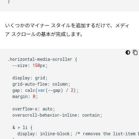
}
いくつかのマイナー スタイルを追加するだけで、メディ
ア スクロールの基本が完成します。
.
horizontal
-
media
-
scroller
{
--
size
:
150
px
;
display
:
grid
;
grid
-
auto
-
flow
:
column
;
gap
:
calc
(
var
(
--
gap
)
/
2
);
margin
:
0
;
overflow
-
x
:
auto
;
overscroll
-
behavior
-
inline
:
contain
;
  & > 
li
{
display
:
inline
-
block
;
/*
removes
the
list
-
item