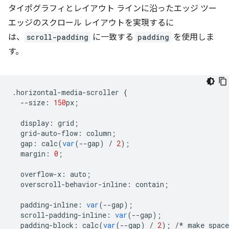
タイポグラフィとレイアウト ラインに沿ったエッジ ツー
エッジのスクロール レイアウトを実現するに
は、
scroll-padding
に一致する
padding
を使用しま
す。
.
horizontal
-
media
-
scroller
{
--
size
:
150
px
;
display
:
grid
;
grid
-
auto
-
flow
:
column
;
gap
:
calc
(
var
(
--
gap
)
/
2
);
margin
:
0
;
overflow
-
x
:
auto
;
overscroll
-
behavior
-
inline
:
contain
;
padding
-
inline
:
var
(
--
gap
);
scroll
-
padding
-
inline
:
var
(
--
gap
);
padding
-
block
:
calc
(
var
(
--
gap
)
/
2
);
/*
make
space