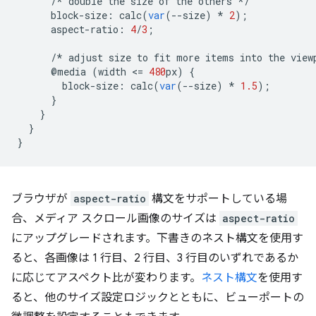
/*
double
the
size
of
the
others
*/
block
-
size
:
calc
(
var
(
--
size
)
*
2
);
aspect
-
ratio
:
4
/
3
;
/*
adjust
size
to
fit
more
items
into
the
view
@
media
(
width
<
=
480
px
)
{
block
-
size
:
calc
(
var
(
--
size
)
*
1.5
);
}
}
}
}
ブラウザが
aspect-ratio
構文をサポートしている場
合、メディア スクロール画像のサイズは
aspect-ratio
にアップグレードされます。下書きのネスト構文を使用す
ると、各画像は 1 行目、2 行目、3 行目のいずれであるか
に応じてアスペクト比が変わります。
ネスト構文
を使用す
ると、他のサイズ設定ロジックとともに、ビューポートの