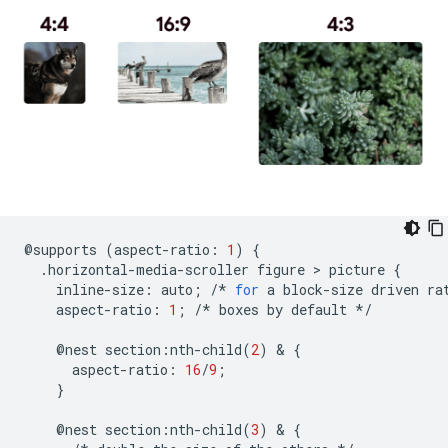
@
supports
(
aspect
-
ratio
:
1
)
{
.
horizontal
-
media
-
scroller
figure
 > 
picture
{
inline
-
size
:
auto
;
/*
for
a
block
-
size
driven
ra
aspect
-
ratio
:
1
;
/*
boxes
by
default
*/
@
nest
section
:
nth
-
child
(
2
)
 & 
{
aspect
-
ratio
:
16
/
9
;
}
@
nest
section
:
nth
-
child
(
3
)
 & 
{