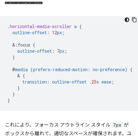
.
horizontal-media-scroller
a
{
outline-offset
:
12
px
;
&
:focus
{
outline-offset
:
7
px
;
}
@
media
(
prefers-reduced-motion
:
no-preference
)
{
    & 
{
transition
:
outline-offset
.25
s
ease
;
}
}
}
これにより、フォーカス アウトライン スタイル
7px
が
ボックスから離れて、適切なスペースが確保されます。ユ