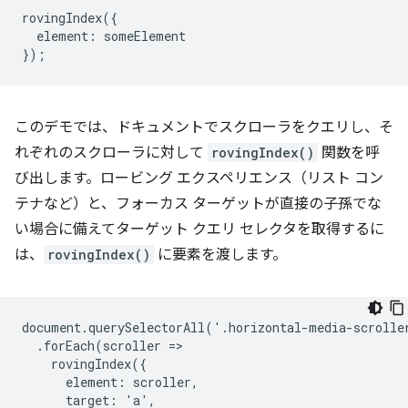
rovingIndex
({
element
:
someElement
});
このデモでは、ドキュメントでスクローラをクエリし、そ
れぞれのスクローラに対して
rovingIndex()
関数を呼
び出します。ロービング エクスペリエンス（リスト コン
テナなど）と、フォーカス ターゲットが直接の子孫でな
い場合に備えてターゲット クエリ セレクタを取得するに
は、
rovingIndex()
に要素を渡します。
document.querySelectorAll('.horizontal-media-scroller
  .forEach(scroller =>

    rovingIndex({

      element: scroller,

      target: 'a',
