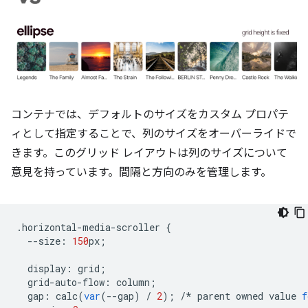
コンテナでは、デフォルトのサイズをカスタム プロパテ
ィとして指定することで、列のサイズをオーバーライドで
きます。このグリッド レイアウトは列のサイズについて
意見を持っています。間隔と方向のみを管理します。
.
horizontal
-
media
-
scroller
{
--
size
:
150
px
;
display
:
grid
;
grid
-
auto
-
flow
:
column
;
gap
:
calc
(
var
(
--
gap
)
/
2
);
/*
parent
owned
value
f