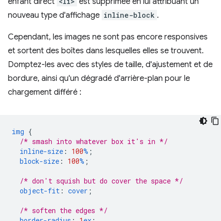
enfant direct
<li>
est supprimée en lui attribuant un
nouveau type d'affichage
inline-block
.
Cependant, les images ne sont pas encore responsives
et sortent des boîtes dans lesquelles elles se trouvent.
Domptez-les avec des styles de taille, d'ajustement et de
bordure, ainsi qu'un dégradé d'arrière-plan pour le
chargement différé :
img
{
/* smash into whatever box it's in */
inline-size
:
100
%
;
block-size
:
100
%
;
/* don't squish but do cover the space */
object-fit
:
cover
;
/* soften the edges */
border-radius
:
1
ex
;