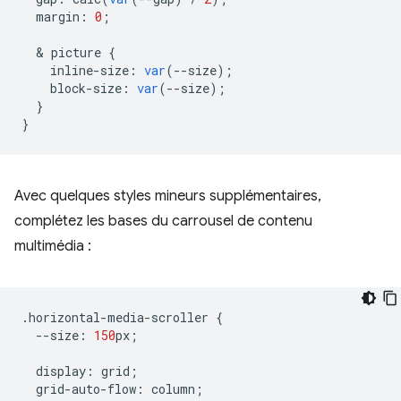
margin
:
0
;
  & 
picture
{
inline
-
size
:
var
(
--
size
);
block
-
size
:
var
(
--
size
);
}
}
Avec quelques styles mineurs supplémentaires,
complétez les bases du carrousel de contenu
multimédia :
.
horizontal
-
media
-
scroller
{
--
size
:
150
px
;
display
:
grid
;
grid
-
auto
-
flow
:
column
;