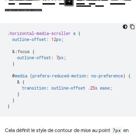
.
horizontal-media-scroller
a
{
outline-offset
:
12
px
;
&
:focus
{
outline-offset
:
7
px
;
}
@
media
(
prefers-reduced-motion
:
no-preference
)
{
    & 
{
transition
:
outline-offset
.25
s
ease
;
}
}
}
Cela définit le style de contour de mise au point
7px
en