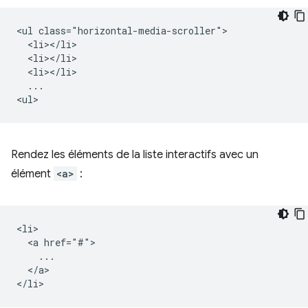
<ul class="horizontal-media-scroller">

  <li></li>

  <li></li>

  <li></li>

  ...

Rendez les éléments de la liste interactifs avec un
élément
<a>
:
<li>

  <a href="#">

    ...

  </a>
