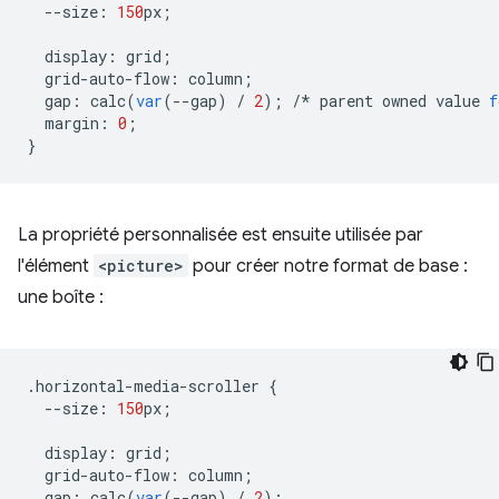
--
size
:
150
px
;
display
:
grid
;
grid
-
auto
-
flow
:
column
;
gap
:
calc
(
var
(
--
gap
)
/
2
);
/*
parent
owned
value
f
margin
:
0
;
}
La propriété personnalisée est ensuite utilisée par
l'élément
<picture>
pour créer notre format de base :
une boîte :
.
horizontal
-
media
-
scroller
{
--
size
:
150
px
;
display
:
grid
;
grid
-
auto
-
flow
:
column
;
gap
:
calc
(
var
(
--
gap
)
/
2
);