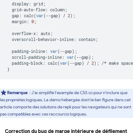
display
:
grid
;
grid
-
auto
-
flow
:
column
;
gap
:
calc
(
var
(
--
gap
)
/
2
);
margin
:
0
;
overflow
-
x
:
auto
;
overscroll
-
behavior
-
inline
:
contain
;
padding
-
inline
:
var
(
--
gap
);
scroll
-
padding
-
inline
:
var
(
--
gap
);
padding
-
block
:
calc
(
var
(
--
gap
)
/
2
);
/*
make
space
}
Remarque
: J'ai simplifié l'exemple de CSS ici pour n'inclure que
les propriétés logiques. La démo hébergée dont le lien figure dans cet
article comporte des solutions de repli pour les navigateurs qui ne sont
pas compatibles avec ces raccourcis logiques.
Correction du bug de marge intérieure de défilement