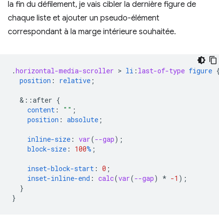
la fin du défilement, je vais cibler la dernière figure de
chaque liste et ajouter un pseudo-élément
correspondant à la marge intérieure souhaitée.
.
horizontal-media-scroller
 > 
li
:
last-of-type
figure
position
:
relative
;
&
::after
{
content
:
""
;
position
:
absolute
;
inline-size
:
var
(
--gap
);
block-size
:
100
%
;
inset-block-start
:
0
;
inset-inline-end
:
calc
(
var
(
--gap
)
*
-1
);
}
}