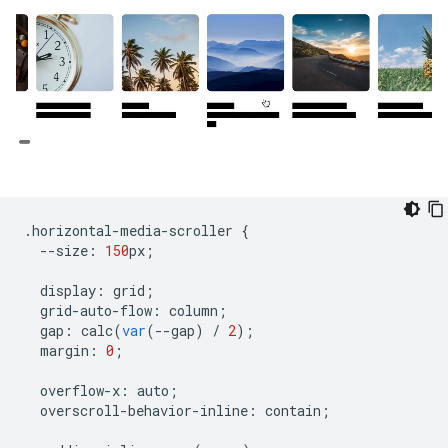
.
horizontal
-
media
-
scroller
{
--
size
:
150
px
;
display
:
grid
;
grid
-
auto
-
flow
:
column
;
gap
:
calc
(
var
(
--
gap
)
/
2
);
margin
:
0
;
overflow
-
x
:
auto
;
overscroll
-
behavior
-
inline
:
contain
;