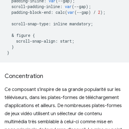
padding
-
inline
:
var
(
--
gap
);
scroll
-
padding
-
inline
:
var
(
--
gap
);
padding
-
block
-
end
:
calc
(
var
(
--
gap
)
/
2
);
scroll
-
snap
-
type
:
inline
mandatory
;
  & 
figure
{
scroll
-
snap
-
align
:
start
;
}
}
Concentration
Ce composant s'inspire de sa grande popularité sur les
téléviseurs, dans les plates-formes de téléchargement
d'applications et ailleurs. De nombreuses plates-formes
de jeux vidéo utilisent un sélecteur de contenu
multimédia très semblable à celui-ci comme mise en