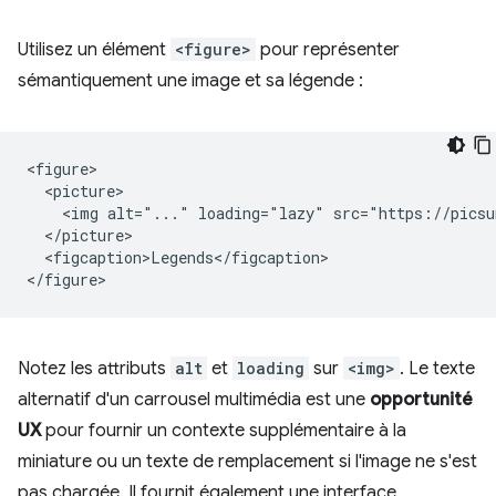
Utilisez un élément
<figure>
pour représenter
sémantiquement une image et sa légende :
<figure>

  <picture>

    <img alt="..." loading="lazy" src="https://picsu
  </picture>

  <figcaption>Legends</figcaption>

Notez les attributs
alt
et
loading
sur
<img>
. Le texte
alternatif d'un carrousel multimédia est une
opportunité
UX
pour fournir un contexte supplémentaire à la
miniature ou un texte de remplacement si l'image ne s'est
pas chargée. Il fournit également une interface