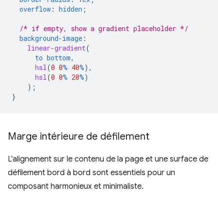
overflow
:
hidden
;
/* if empty, show a gradient placeholder */
background-image
:
linear-gradient
(
to
bottom
,
hsl
(
0
0
%
40
%
),
hsl
(
0
0
%
20
%
)
);
}
Marge intérieure de défilement
L'alignement sur le contenu de la page et une surface de
défilement bord à bord sont essentiels pour un
composant harmonieux et minimaliste.