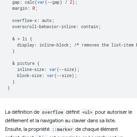
gap
:
calc
(
var
(
--
gap
)
/
2
);
margin
:
0
;
overflow
-
x
:
auto
;
overscroll
-
behavior
-
inline
:
contain
;
  & > 
li
{
display
:
inline
-
block
;
/*
removes
the
list
-
item
}
  & 
picture
{
inline
-
size
:
var
(
--
size
);
block
-
size
:
var
(
--
size
);
}
}
La définition de
overflow
définit
<ul>
pour autoriser le
défilement et la navigation au clavier dans sa liste.
Ensuite, la propriété
::marker
de chaque élément