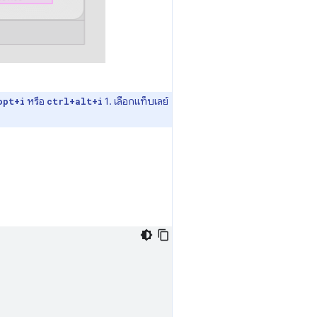
หรือ
1. เลือกแท็บเลย์
opt+i
ctrl+alt+i