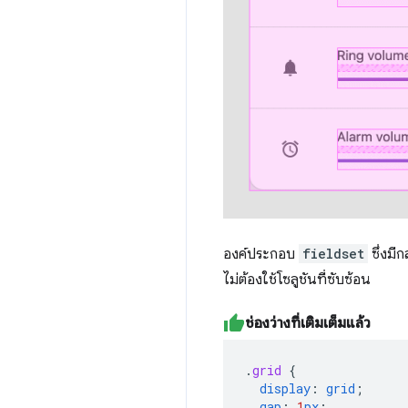
องค์ประกอบ
fieldset
ซึ่งมีก
ไม่ต้องใช้โซลูชันที่ซับซ้อน
ช่องว่างที่เติมเต็มแล้ว
.
grid
{
display
:
grid
;
gap
:
1
px
;