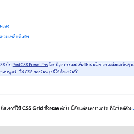
นดเอง
รช่วยเหลือพิเศษ
tCSS กับ
PostCSS Preset Env
โดยมีจุดประสงค์เพื่อฝึกฝนไวยากรณ์ตั้งแต่เนิ่นๆ 
อบพูดว่า "ใช้ CSS ของวันพรุ่งนี้ได้ตั้งแต่วันนี้"
ั้งแรกที่
ใช้ CSS Grid ทั้งหมด
ต่อไปนี้คือแต่ละตารางกริด ที่ไฮไลต์ด้วย