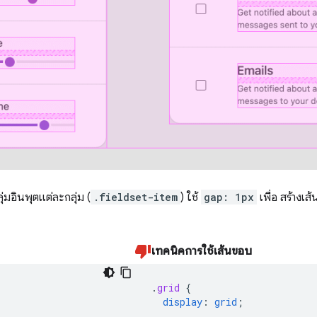
ลุ่มอินพุตแต่ละกลุ่ม (
.fieldset-item
) ใช้
gap: 1px
เพื่อ สร้างเ
เทคนิคการใช้เส้นขอบ
.
grid
{
display
:
grid
;