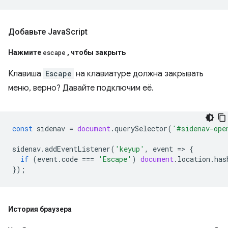
Добавьте Java
Script
Нажмите
escape
,
чтобы закрыть
Клавиша
Escape
на клавиатуре должна закрывать
меню, верно? Давайте подключим её.
const
sidenav
=
document
.
querySelector
(
'#sidenav-ope
sidenav
.
addEventListener
(
'keyup'
,
event
=
>
{
if
(
event
.
code
===
'Escape'
)
document
.
location
.
has
});
История браузера