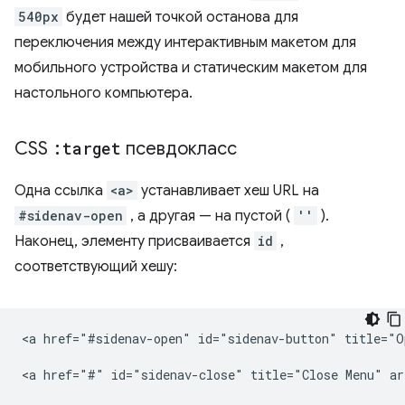
540px
будет нашей точкой останова для
переключения между интерактивным макетом для
мобильного устройства и статическим макетом для
настольного компьютера.
CSS
:target
псевдокласс
Одна ссылка
<a>
устанавливает хеш URL на
#sidenav-open
, а другая — на пустой (
''
).
Наконец, элементу присваивается
id
,
соответствующий хешу:
<a href="#sidenav-open" id="sidenav-button" title="O
<a href="#" id="sidenav-close" title="Close Menu" ar