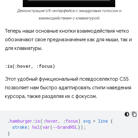
Демонстрация UX-интерфейса с закадровым голосом и
взаимодействием с клавиатурой.
Теперь наши основные кнопки взаимодействия четко
обозначают свое предназначение как для мыши, так и
для клавиатуры.
:
is(
:hover
,
:focus)
Этот удобный функциональный псевдоселектор CSS
позволяет нам быстро адаптировать стили наведения
курсора, также разделяя их с фокусом.
.
hamburger
:
is
(
:
hover
,
:
focus
)
svg
 > 
line
{
stroke
:
hsl
(
var
(
--brandHSL
));
}