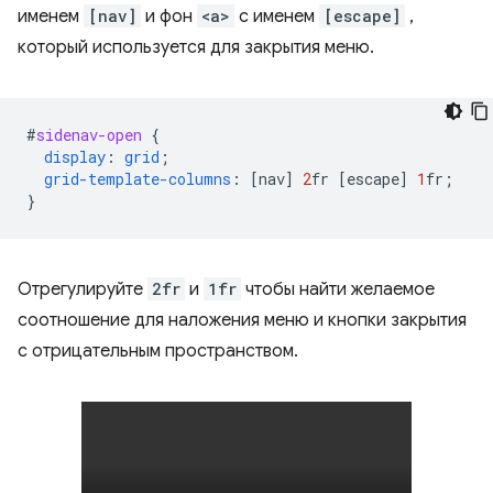
именем
[nav]
и фон
<a>
с именем
[escape]
,
который используется для закрытия меню.
#
sidenav-open
{
display
:
grid
;
grid-template-columns
:
[
nav
]
2
fr
[
escape
]
1
fr
;
}
Отрегулируйте
2fr
и
1fr
чтобы найти желаемое
соотношение для наложения меню и кнопки закрытия
с отрицательным пространством.