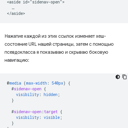
<aside id="sidenav-open">

  …

Нажатие каждой из этих ссылок изменяет хеш-
состояние URL нашей страницы, затем с помощью
псевдокласса я показываю и скрываю боковую
навигацию:
@
media
(
max-width
:
540px
)
{
#
sidenav-open
{
visibility
:
hidden
;
}
#
sidenav-open
:
target
{
visibility
:
visible
;
}