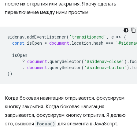
после их открытия или закрытия. Я хочу сделать
переключение между ними простым.
sidenav
.
addEventListener
(
'transitionend'
,
e
=
>
{
const
isOpen
=
document
.
location
.
hash
===
'#sidena
isOpen
?
document
.
querySelector
(
'#sidenav-close'
).
foc
:
document
.
querySelector
(
'#sidenav-button'
).
fo
})
Когда боковая навигация открывается, фокусируем
кнопку закрытия. Когда боковая навигация
закрывается, фокусируем кнопку открытия. Я делаю
это, вызывая
focus()
для элемента в JavaScript.