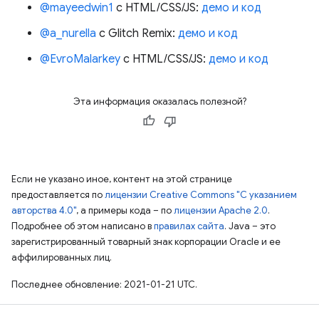
@mayeedwin1
с HTML/CSS/JS:
демо и код
@a_nurella
с Glitch Remix:
демо и код
@EvroMalarkey
с HTML/CSS/JS:
демо и код
Эта информация оказалась полезной?
Если не указано иное, контент на этой странице
предоставляется по
лицензии Creative Commons "С указанием
авторства 4.0"
, а примеры кода – по
лицензии Apache 2.0
.
Подробнее об этом написано в
правилах сайта
. Java – это
зарегистрированный товарный знак корпорации Oracle и ее
аффилированных лиц.
Последнее обновление: 2021-01-21 UTC.