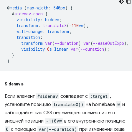
@
media
(
max-width
:
540px
)
{
#
sidenav-open
{
visibility
:
hidden
;
transform
:
translateX
(
-110
vw
);
will-change
:
transform
;
transition
:
transform
var
(
--duration
)
var
(
--easeOutExpo
),
visibility
0
s
linear
var
(
--duration
);
}
}
Sidenav в
Если элемент
#sidenav
совпадает с
:target
,
установите позицию
translateX()
на homebase
0
и
наблюдайте, как CSS перемещает элемент из его
внешней позиции
-110vw
в его внутреннюю позицию
0
с помощью
var(--duration)
при изменении хеша