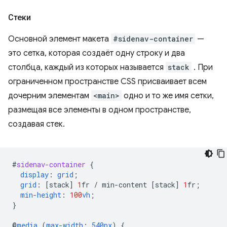
Стеки
Основной элемент макета
#sidenav-container
—
это сетка, которая создаёт одну строку и два
столбца, каждый из которых называется
stack
. При
ограниченном пространстве CSS присваивает всем
дочерним элементам
<main>
одно и то же имя сетки,
размещая все элементы в одном пространстве,
создавая стек.
#
sidenav-container
{
display
:
grid
;
grid
:
[
stack
]
1
fr
/
min-content
[
stack
]
1
fr
;
min-height
:
100
vh
;
}
@
media
(
max-width
:
540px
)
{