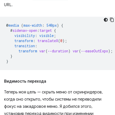
URL.
@
media
(
max-width
:
540px
)
{
#
sidenav-open
:
target
{
visibility
:
visible
;
transform
:
translateX
(
0
);
transition
:
transform
var
(
--duration
)
var
(
--easeOutExpo
);
}
}
Видимость перехода
Теперь моя цель — скрыть меню от скринридеров,
когда оно открыто, чтобы системы не переводили
фокус на закадровое меню. Я добился этого,
установив переход видимости при изменении