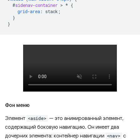
#
sidenav-container
 > 
*
{
grid-area
:
stack
;
}
}
Фон меню
Элемент
<aside>
— это анимированный элемент,
содержащий боковую навигацию. Он имеет два
дочерних элемента: контейнер навигации
<nav>
с