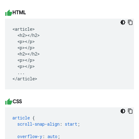
HTML
<article>

  <h2></h2>

  <p></p>

  <p></p>

  <h2></h2>

  <p></p>

  <p></p>

  ...

</article>
CSS
article
{
scroll-snap-align
:
start
;
overflow-y
:
auto
;