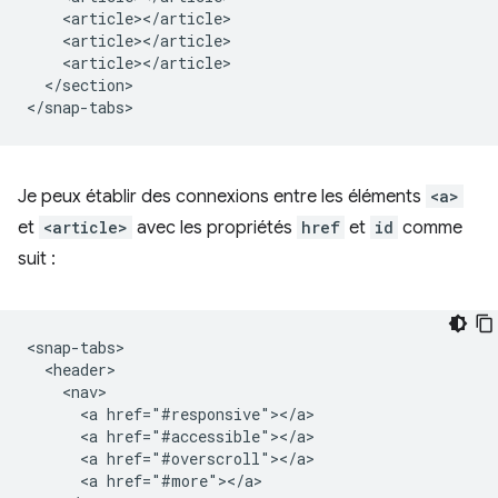
    <article></article>

    <article></article>

    <article></article>

  </section>

Je peux établir des connexions entre les éléments
<a>
et
<article>
avec les propriétés
href
et
id
comme
suit :
<snap-tabs>

  <header>

    <nav>

      <a href="#responsive"></a>

      <a href="#accessible"></a>

      <a href="#overscroll"></a>

      <a href="#more"></a>
