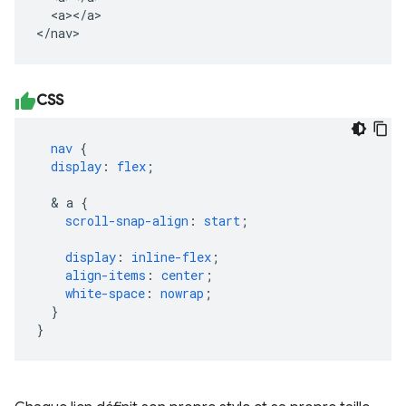
  <a></a>

</nav>
CSS
nav
{
display
:
flex
;
&
a
{
scroll-snap-align
:
start
;
display
:
inline-flex
;
align-items
:
center
;
white-space
:
nowrap
;
}
}