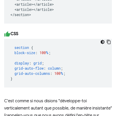
  <article></article>

  <article></article>

</section>
CSS
section
{
block-size
:
100
%
;
display
:
grid
;
grid-auto-flow
:
column
;
grid-auto-columns
:
100
%
;
}
C'est comme si nous disions "développe-toi
verticalement autant que possible, de manière insistante"
(rappelez-vous que nous avons défini l'en-tête sur