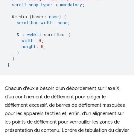
scroll-snap-type
:
x
mandatory
;
@media
(
hover
:
none
)
{
scrollbar-width
:
none
;
&
::
-webkit-
scrollbar
{
width
:
0
;
height
:
0
;
}
}
}
Chacun d'eux a besoin d'un débordement sur l'axe X,
d'un confinement de défilement pour piéger le
défilement excessif, de barres de défilement masquées
pour les appareils tactiles et, enfin, d'un alignement sur
les points de défilement pour verrouiller les zones de
présentation du contenu. L'ordre de tabulation du clavier