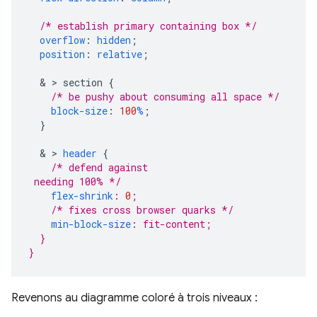
/* establish primary containing box */
overflow
:
hidden
;
position
:
relative
;
&
>
section
{
/* be pushy about consuming all space */
block-size
:
100
%
;
}
&
>
header
{
/* defend against 
flex-shrink
:
0
;
/* fixes cross browser quarks */
min-block-size
:
fit-content
;
}
}
Revenons au diagramme coloré à trois niveaux :