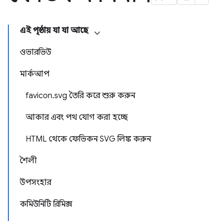
এই পৃষ্ঠায় যা যা আছে
ওভারভিউ
মার্কআপ
favicon.svg তৈরি করে শুরু করুন
আকার এবং পথ যোগ করা হচ্ছে
HTML থেকে ফেভিকন SVG লিঙ্ক করুন
শৈলী
উপসংহার
কমিউনিটি রিমিক্স