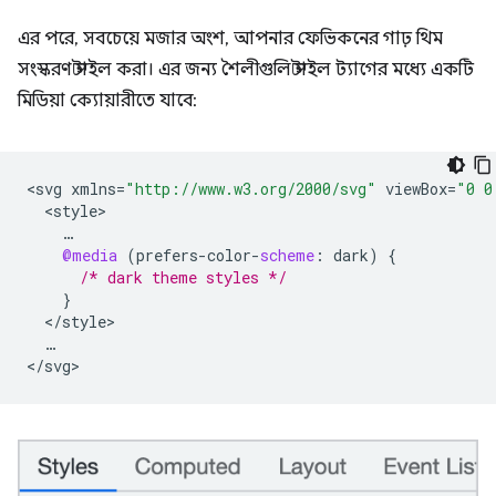
এর পরে, সবচেয়ে মজার অংশ, আপনার ফেভিকনের গাঢ় থিম
সংস্করণ স্টাইল করা। এর জন্য শৈলীগুলি স্টাইল ট্যাগের মধ্যে একটি
মিডিয়া ক্যোয়ারীতে যাবে:
<
svg
xmlns
=
"http://www.w3.org/2000/svg"
viewBox
=
"0 0
<
style
…
@media
(
prefers
-
color
-
scheme
:
dark
)
{
/* dark theme styles */
}
<
/
style
…
<
/
svg