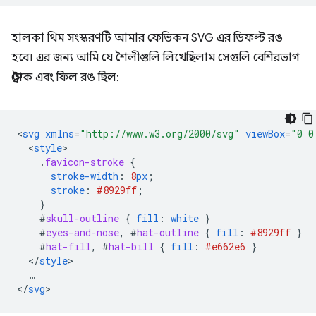
হালকা থিম সংস্করণটি আমার ফেভিকন SVG এর ডিফল্ট রঙ
হবে। এর জন্য আমি যে শৈলীগুলি লিখেছিলাম সেগুলি বেশিরভাগ
স্ট্রোক এবং ফিল রঙ ছিল:
<
svg
xmlns
=
"http://www.w3.org/2000/svg"
viewBox
=
"0 0
<
style
.
favicon-stroke
{
stroke-width
:
8
px
;
stroke
:
#8929ff
;
}
#
skull-outline
{
fill
:
white
}
#
eyes-and-nose
,
#
hat-outline
{
fill
:
#8929ff
}
#
hat-fill
,
#
hat-bill
{
fill
:
#e662e6
}
<
/
style
…
<
/
svg