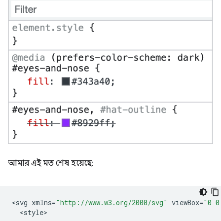
আমার এই মত শেষ হয়েছে:
<
svg
xmlns
=
"http://www.w3.org/2000/svg"
viewBox
=
"0 0
<
style