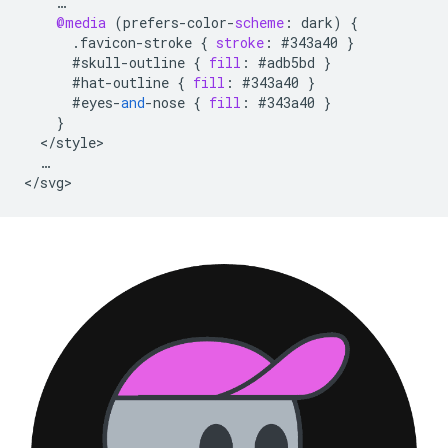
…
@media
(
prefers
-
color
-
scheme
:
dark
)
{
.
favicon
-
stroke
{
stroke
:
#343a40
}
#skull
-
outline
{
fill
:
#adb5bd
}
#hat
-
outline
{
fill
:
#343a40
}
#eyes
-
and
-
nose
{
fill
:
#343a40
}
}
<
/
style
…
<
/
svg