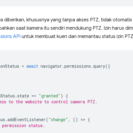
a diberikan, khususnya yang tanpa akses PTZ, tidak otomat
ku bahkan saat kamera itu sendiri mendukung PTZ. Izin harus di
sions API
untuk membuat kueri dan memantau status izin PTZ
onStatus
=
await
navigator
.
permissions
.
query
({
nStatus
.
state
==
"granted"
)
{
ess to the website to control camera PTZ.
tus
.
addEventListener
(
"change"
,
()
=
>
{
 permission status.