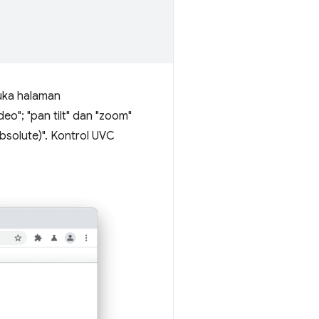
uka halaman
eo"; "pan tilt" dan "zoom"
bsolute)". Kontrol UVC