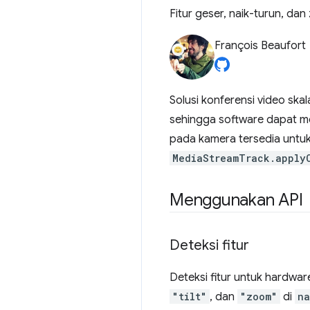
Fitur geser, naik-turun, da
François Beaufort
Solusi konferensi video s
sehingga software dapat me
pada kamera tersedia untu
MediaStreamTrack.apply
Menggunakan API
Deteksi fitur
Deteksi fitur untuk hardw
"tilt"
, dan
"zoom"
di
na