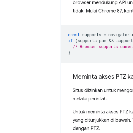
browser mendukung API un
tidak. Mulai Chrome 87, ko
const
supports
=
navigator
.
if
(
supports
.
pan
 && 
support
// Browser supports camer
}
Meminta akses PTZ k
Situs diizinkan untuk mengo
melalui perintah.
Untuk meminta akses PTZ k
yang ditunjukkan di bawah.
dengan PTZ.