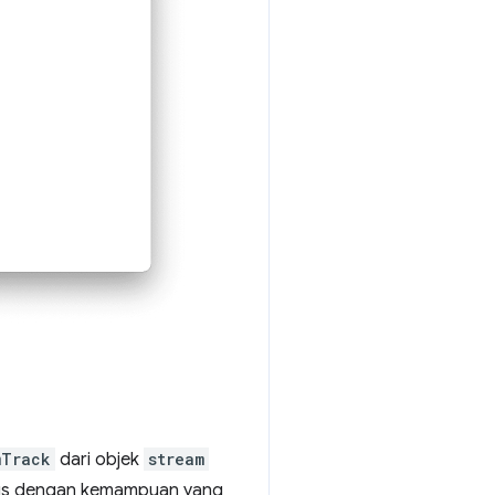
mTrack
dari objek
stream
s dengan kemampuan yang