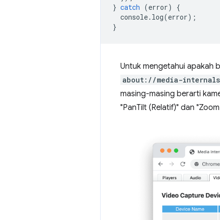
}
catch
(
error
)
{
console
.
log
(
error
);
}
Untuk mengetahui apakah 
about://media-internals
masing-masing berarti ka
"PanTilt (Relatif)" dan "Zoo