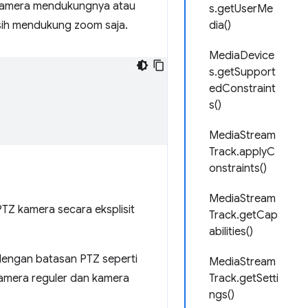
 kamera mendukungnya atau
s.getUserMe
sih mendukung zoom saja.
dia()
MediaDevice
s.getSupport
edConstraint
s()
MediaStream
Track.applyC
onstraints()
MediaStream
PTZ kamera secara eksplisit
Track.getCap
abilities()
engan batasan PTZ seperti
MediaStream
kamera reguler dan kamera
Track.getSetti
ngs()