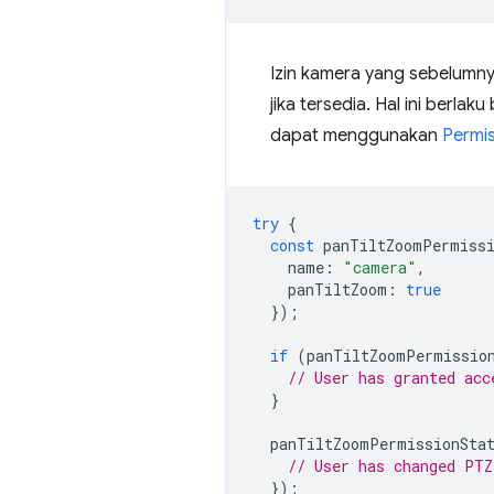
Izin kamera yang sebelumny
jika tersedia. Hal ini berla
dapat menggunakan
Permis
try
{
const
panTiltZoomPermissi
name
:
"camera"
,
panTiltZoom
:
true
});
if
(
panTiltZoomPermissio
// User has granted acc
}
panTiltZoomPermissionSta
// User has changed PTZ
});