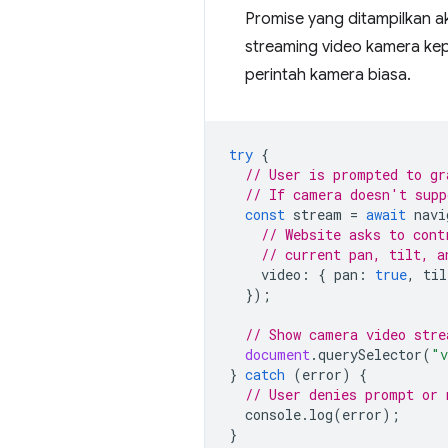
Promise yang ditampilkan a
streaming video kamera k
perintah kamera biasa.
try
{
// User is prompted to gr
// If camera doesn't supp
const
stream
=
await
navi
// Website asks to cont
// current pan, tilt, a
video
:
{
pan
:
true
,
til
});
// Show camera video stre
document
.
querySelector
(
"v
}
catch
(
error
)
{
// User denies prompt or 
console
.
log
(
error
);
}