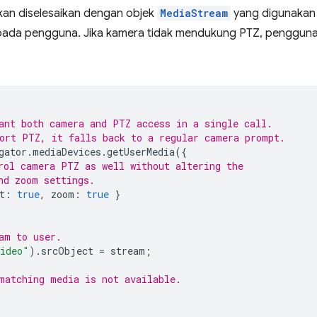
kan diselesaikan dengan objek
MediaStream
yang digunakan
epada pengguna. Jika kamera tidak mendukung PTZ, penggun
ant both camera and PTZ access in a single call.
ort PTZ, it falls back to a regular camera prompt.
gator
.
mediaDevices
.
getUserMedia
({
rol camera PTZ as well without altering the
nd zoom settings.
t
:
true
,
zoom
:
true
}
am to user.
ideo"
).
srcObject
=
stream
;
matching media is not available.