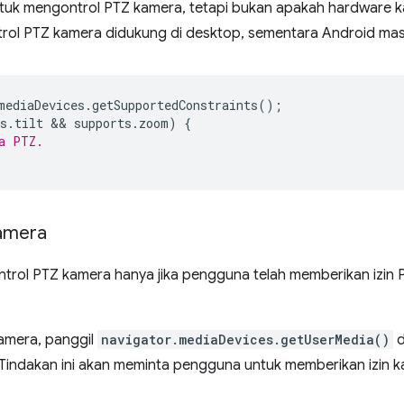
tuk mengontrol PTZ kamera, tetapi bukan apakah hardware
ntrol PTZ kamera didukung di desktop, sementara Android ma
mediaDevices
.
getSupportedConstraints
();
s
.
tilt
 && 
supports
.
zoom
)
{
a PTZ.
amera
ntrol PTZ kamera hanya jika pengguna telah memberikan izin 
amera, panggil
navigator.mediaDevices.getUserMedia()
d
 Tindakan ini akan meminta pengguna untuk memberikan izin 