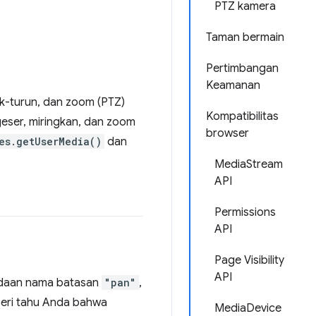
PTZ kamera
Taman bermain
Pertimbangan
Keamanan
k-turun, dan zoom (PTZ)
Kompatibilitas
geser, miringkan, dan zoom
browser
es.getUserMedia()
dan
MediaStream
API
Permissions
API
Page Visibility
API
radaan nama batasan
"pan"
,
ri tahu Anda bahwa
MediaDevice