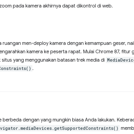
n zoom pada kamera akhirnya dapat dikontrol di web.
kala ruangan men-deploy kamera dengan kemampuan geser, nai
ngarahkan kamera ke peserta rapat. Mulai Chrome 87, fitur 
k situs yang menggunakan batasan trek media di
MediaDevic
Constraints()
.
are berbeda dengan yang mungkin biasa Anda lakukan. Kebe
vigator.mediaDevices.getSupportedConstraints()
membe