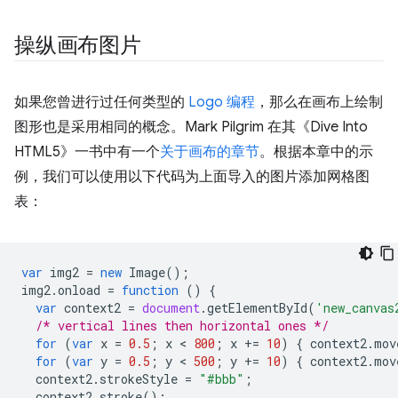
操纵画布图片
如果您曾进行过任何类型的
Logo 编程
，那么在画布上绘制
图形也是采用相同的概念。Mark Pilgrim 在其《Dive Into
HTML5》一书中有一个
关于画布的章节
。根据本章中的示
例，我们可以使用以下代码为上面导入的图片添加网格图
表：
var
img2
=
new
Image
();
img2
.
onload
=
function
()
{
var
context2
=
document
.
getElementById
(
'new_canvas
/* vertical lines then horizontal ones */
for
(
var
x
=
0.5
;
x
 < 
800
;
x
+=
10
)
{
context2
.
mov
for
(
var
y
=
0.5
;
y
 < 
500
;
y
+=
10
)
{
context2
.
mov
context2
.
strokeStyle
=
"#bbb"
;
context2
.
stroke
();