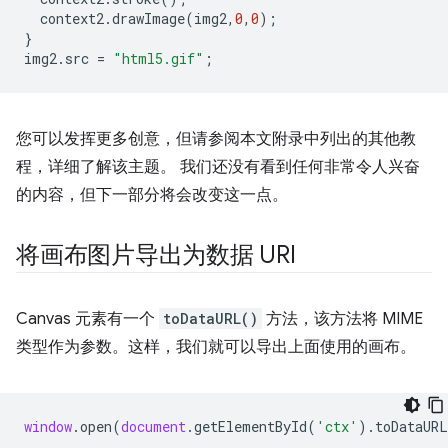
context2
.
drawImage
(
img2
,
0
,
0
);
}
img2
.
src
=
"html5.gif"
;
您可以发挥更多创意，但请参阅本文附录中列出的其他教
程，详细了解该主题。 我们还没有看到任何非常令人兴奋
的内容，但下一部分将会改变这一点。
将画布图片导出为数据 URI
Canvas 元素有一个
toDataURL()
方法，该方法将 MIME
类型作为参数。这样，我们就可以导出上面使用的画布。
window
.
open
(
document
.
getElementById
(
'ctx'
).
toDataURL