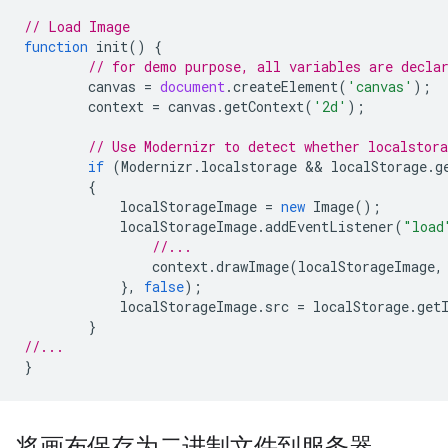
// Load Image
function
init
()
{
// for demo purpose, all variables are decla
canvas
=
document
.
createElement
(
'canvas'
);
context
=
canvas
.
getContext
(
'2d'
);
// Use Modernizr to detect whether localstora
if
(
Modernizr
.
localstorage
 && 
localStorage
.
g
{
localStorageImage
=
new
Image
();
localStorageImage
.
addEventListener
(
"load
//...
context
.
drawImage
(
localStorageImage
,
},
false
);
localStorageImage
.
src
=
localStorage
.
get
}
//...
}
将画布保存为二进制文件到服务器