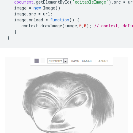
document
.
getElementById
(
'editableImage'
).
src
=
ur
image
=
new
Image
();
image
.
src
=
url
;
image
.
onload
=
function
()
{
context
.
drawImage
(
image
,
0
,
0
);
// context, defi
}
}