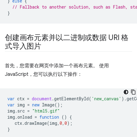
}
else
{
// Fallback to another solution, such as Flash, st
}
创建画布元素并以二进制或数据 URI 格
式导入图片
首先，您需要在网页中添加一个画布元素。 使用
JavaScript，您可以执行以下操作：
var
ctx
=
document
.
getElementById
(
'new_canvas'
).
getC
var
img
=
new
Image
();
img
.
src
=
"html5.gif"
img
.
onload
=
function
()
{
ctx
.
drawImage
(
img
,
0
,
0
);
}