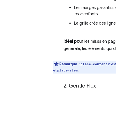
Les marges garantiss
les
n
enfants.
La grille crée des lign
Idéal pour
les mises en pag
générale, les éléments qui d
Remarque
:
n'est
place-content
et
.
place-item
2
.
Gentle Flex