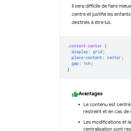
Il sera difficile de faire mi
centre et justifie les enfan
destinés à être lus.
.
content-center
{
display
:
grid
;
place-content
:
center
;
gap
:
1
ch
;
}
Avantages
Le contenu est centr
restreint et en cas d
Les modifications et l
centralisation sont r