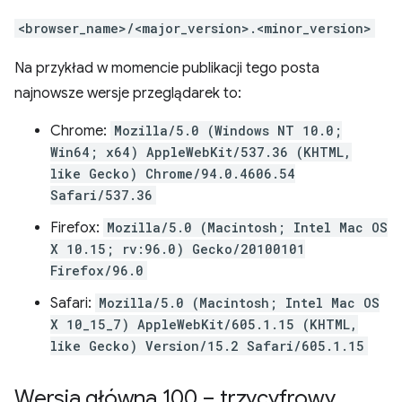
<browser_name>/<major_version>.<minor_version>
Na przykład w momencie publikacji tego posta
najnowsze wersje przeglądarek to:
Chrome:
Mozilla/5.0 (Windows NT 10.0;
Win64; x64) AppleWebKit/537.36 (KHTML,
like Gecko) Chrome/94.0.4606.54
Safari/537.36
Firefox:
Mozilla/5.0 (Macintosh; Intel Mac OS
X 10.15; rv:96.0) Gecko/20100101
Firefox/96.0
Safari:
Mozilla/5.0 (Macintosh; Intel Mac OS
X 10_15_7) AppleWebKit/605.1.15 (KHTML,
like Gecko) Version/15.2 Safari/605.1.15
Wersja główna 100 – trzycyfrowy