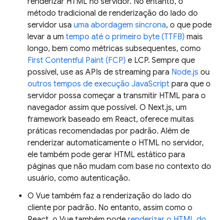
renderizar HTML no servidor. No entanto, o
método tradicional de renderização do lado do
servidor usa
uma abordagem síncrona
, o que pode
levar a um
tempo até o primeiro byte (TTFB)
mais
longo, bem como métricas subsequentes, como
First Contentful Paint (FCP)
e LCP. Sempre que
possível, use as APIs de streaming para
Node.js
ou
outros tempos de execução JavaScript
para que o
servidor possa começar a transmitir HTML para o
navegador assim que possível. O Next.js, um
framework baseado em React, oferece muitas
práticas recomendadas por padrão. Além de
renderizar automaticamente o HTML no servidor,
ele também pode gerar HTML estático para
páginas que não mudam com base no contexto do
usuário, como autenticação.
O Vue também faz a renderização do lado do
cliente por padrão. No entanto, assim como o
React, o Vue também pode
renderizar o HTML do