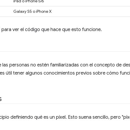
iPad o iPhone 5/6
Galaxy S5 o iPhone X
para ver el código que hace que esto funcione.
e las personas no estén familiarizadas con el concepto de de
es útil tener algunos conocimientos previos sobre cómo func
s
io definiendo qué es un píxel. Esto suena sencillo, pero "pí