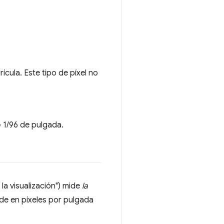
ícula. Este tipo de píxel no
= 1/96 de pulgada.
la visualización") mide
la
mide en píxeles por pulgada