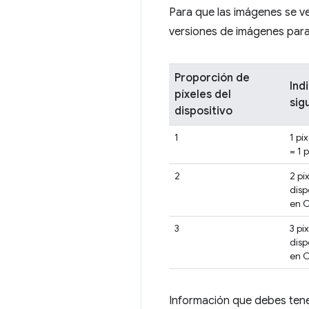
Para que las imágenes se ve
versiones de imágenes para
Proporción de
Indi
píxeles del
sig
dispositivo
1
1 pí
= 1 
2
2 pí
disp
en 
3
3 pí
disp
en 
Información que debes tene