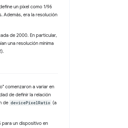
efine un píxel como 1/96
. Además, era la resolución
da de 2000. En particular,
nían una resolución mínima
).
ivo" comenzaron a variar en
ad de definir la relación
ón de
devicePixelRatio
(a
S para un dispositivo en