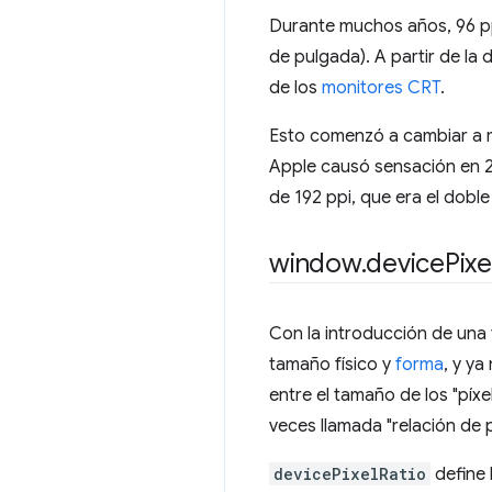
Durante muchos años, 96 pp
de pulgada). A partir de la
de los
monitores CRT
.
Esto comenzó a cambiar a m
Apple causó sensación en 20
de 192 ppi, que era el doble 
window
.
device
Pixe
Con la introducción de una t
tamaño físico y
forma
, y ya
entre el tamaño de los "píxel
veces llamada "relación de p
devicePixelRatio
define l