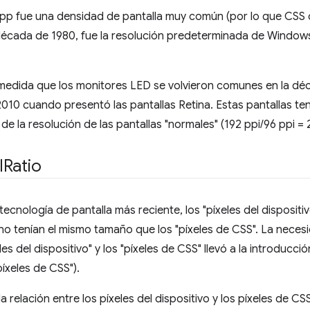
p fue una densidad de pantalla muy común (por lo que CSS d
 década de 1980, fue la resolución predeterminada de Windows
edida que los monitores LED se volvieron comunes en la déca
10 cuando presentó las pantallas Retina. Estas pantallas te
de la resolución de las pantallas "normales" (192 ppi/96 ppi = 2
l
Ratio
ecnología de pantalla más reciente, los "píxeles del disposit
 no tenían el mismo tamaño que los "píxeles de CSS". La necesid
es del dispositivo" y los "píxeles de CSS" llevó a la introducci
íxeles de CSS").
a relación entre los píxeles del dispositivo y los píxeles de CS