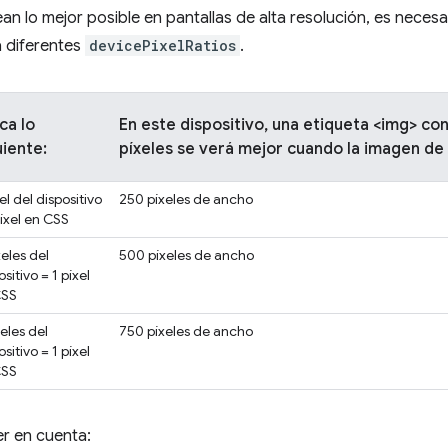
an lo mejor posible en pantallas de alta resolución, es neces
 diferentes
devicePixelRatios
.
ca lo
En este dispositivo, una etiqueta <img> c
uiente:
píxeles se verá mejor cuando la imagen de
xel del dispositivo
250 píxeles de ancho
píxel en CSS
xeles del
500 píxeles de ancho
ositivo = 1 píxel
CSS
xeles del
750 píxeles de ancho
ositivo = 1 píxel
CSS
r en cuenta: