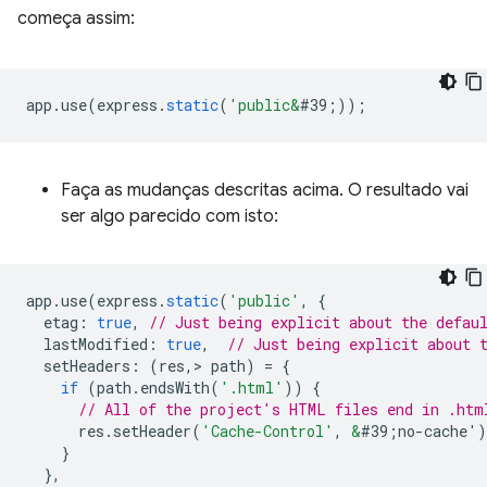
começa assim:
app
.
use
(
express
.
static
(
'public&
#39;
));
Faça as mudanças descritas acima. O resultado vai
ser algo parecido com isto:
app
.
use
(
express
.
static
(
'public'
,
{
etag
:
true
,
// Just being explicit about the defau
lastModified
:
true
,
// Just being explicit about 
setHeaders
:
(
res
,
>
path
)
=
{
if
(
path
.
endsWith
(
'.html'
))
{
// All of the project's HTML files end in .htm
res
.
setHeader
(
'Cache-Control'
,
&
#39;no-cache'
)
}
},