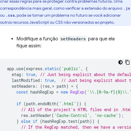
criar essas regras para se proteger contra problemas futuros. Uma
correspondência mais geral, como verificar a extensão do arquivo
.js
ou
, pode se tornar um problema no futuro se você adicionar
.css
outros recursos JavaScript ou CSS não versionados ao projeto.
Modifique a função
setHeaders
para que ela
fique assim:
app
.
use
(
express
.
static
(
'public'
,
{
etag
:
true
,
// Just being explicit about the defau
lastModified
:
true
,
// Just being explicit about 
setHeaders
:
(
res
,
>
path
)
=
{
const
hashRegExp
=
new
RegExp
(
'\\.[0-9a-f]{8}\\.
if
(
path
.
endsWith
(
'.html'
))
{
// All of the project's HTML files end in .htm
res
.
setHeader
(
'Cache-Control'
,
'no-cache'
);
}
else
if
(
hashRegExp
.
test
(
path
))
{
// If the RegExp matched, then we have a versi