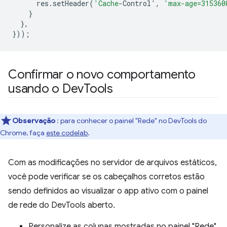
res
.
setHeader
(
'Cache
-Control'
,
'max-age=315360
}
},
}));
Confirmar o novo comportamento
usando o Dev
Tools
Observação
: para conhecer o painel "Rede" no DevTools do
Chrome, faça
este codelab
.
Com as modificações no servidor de arquivos estáticos,
você pode verificar se os cabeçalhos corretos estão
sendo definidos ao visualizar o app ativo com o painel
de rede do DevTools aberto.
Personalize as colunas mostradas no painel "Rede"