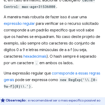
e, em caso afirmativo, adicionar o cabeçalho
Cache-
Control: max-age=31536000
.
A maneira mais robusta de fazer isso é usar uma
expressão regular
para verificar se o recurso solicitado
corresponde a um padrão específico que você sabe
que os hashes se enquadram. No caso deste projeto de
exemplo, são sempre oito caracteres do conjunto de
dígitos 0 a 9 e letras minúsculas de a a f (ou seja,
caracteres
hexadecimais
). O hash sempre é separado
por um caractere
.
em ambos os lados.
Uma expressão regular que
corresponde a essas regras
gerais
pode ser expressa como
new RegExp('\\.[0-
9a-f]{8}\\.')
.
Observação
: é recomendável ser o mais específico possível ao