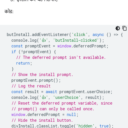
कोड:
butInstall
.
addEventListener
(
'click'
,
async
()
=
>
{
console
.
log
(
'👍'
,
'butInstall-clicked'
);
const
promptEvent
=
window
.
deferredPrompt
;
if
(
!
promptEvent
)
{
// The deferred prompt isn't available.
return
;
}
// Show the install prompt.
promptEvent
.
prompt
();
// Log the result
const
result
=
await
promptEvent
.
userChoice
;
console
.
log
(
'👍'
,
'userChoice'
,
result
);
// Reset the deferred prompt variable, since
// prompt() can only be called once.
window
.
deferredPrompt
=
null
;
// Hide the install button.
divInstall
.
classList
.
toggle
(
'hidden'
,
true
);