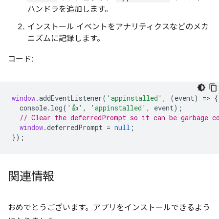
ハンドラを追加します。
インストール イベントをアナリティクスなどのメカ
ニズムに記録します。
コード:
window
.
addEventListener
(
'appinstalled'
,
(
event
)
=
>
{
console
.
log
(
'👍'
,
'appinstalled'
,
event
);
// Clear the deferredPrompt so it can be garbage c
window
.
deferredPrompt
=
null
;
});
関連情報
おめでとうございます。アプリをインストールできるよう