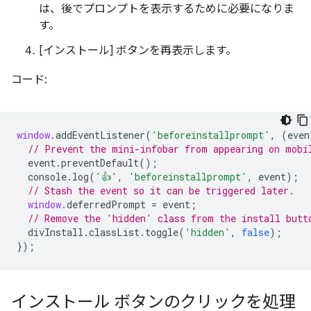
は、後でプロンプトを表示するために必要になりま
す。
[インストール] ボタンを再表示します。
コード:
window
.
addEventListener
(
'beforeinstallprompt'
,
(
even
// Prevent the mini-infobar from appearing on mobi
event
.
preventDefault
();
console
.
log
(
'👍'
,
'beforeinstallprompt'
,
event
);
// Stash the event so it can be triggered later.
window
.
deferredPrompt
=
event
;
// Remove the 'hidden' class from the install butt
divInstall
.
classList
.
toggle
(
'hidden'
,
false
);
});
インストール ボタンのクリックを処理