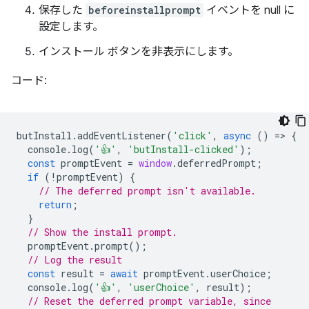
保存した
beforeinstallprompt
イベントを null に
設定します。
インストール ボタンを非表示にします。
コード:
butInstall
.
addEventListener
(
'click'
,
async
()
=
>
{
console
.
log
(
'👍'
,
'butInstall-clicked'
);
const
promptEvent
=
window
.
deferredPrompt
;
if
(
!
promptEvent
)
{
// The deferred prompt isn't available.
return
;
}
// Show the install prompt.
promptEvent
.
prompt
();
// Log the result
const
result
=
await
promptEvent
.
userChoice
;
console
.
log
(
'👍'
,
'userChoice'
,
result
);
// Reset the deferred prompt variable, since