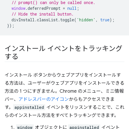
// prompt() can only be called once.
window
.
deferredPrompt
=
null
;
// Hide the install button.
divInstall
.
classList
.
toggle
(
'hidden'
,
true
);
});
インストール イベントをトラッキング
する
インストール ボタンからウェブアプリをインストールす
る方法は、ユーザーがウェブアプリをインストールできる
方法の 1 つにすぎません。Chrome のメニュー、ミニ情報
バー、
アドレスバーのアイコン
からもアクセスできま
す。
appinstalled
イベントをリッスンすることで、これ
らのインストール方法をすべてトラッキングできます。
window
オブジェクトに
appinstalled
イベント