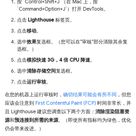
按 `Control+Shift+J`（在 Mac 上，按
`Command+Option+J`）打开 DevTools。
点击
Lighthouse
标签页。
点击
移动
。
选中
效果
复选框。（您可以在“审核”部分清除其余复
选框。）
点击
模拟快速 3G，4 倍 CPU 降速
。
选中
清除存储空间
复选框。
点击
运行审核
。
在您的机器上运行审核时，
确切结果可能会有所不同
，但您
应该会注意到
First Contentful Paint (FCP)
时间非常长，并
且 Lighthouse 建议您调查以下两个方面：
消除渲染阻塞资
源
和
预连接到所需的来源
。（即使所有指标均为绿色，优化
仍会带来改进。）