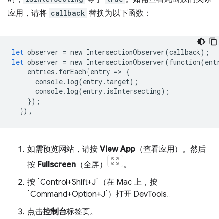
应用，请将
callback
替换为以下函数：
let
observer
=
new
IntersectionObserver
(
callback
);
let
observer
=
new
IntersectionObserver
(
function
(
ent
entries
.
forEach
(
entry
=
>
{
console
.
log
(
entry
.
target
);
console
.
log
(
entry
.
isIntersecting
);
});
});
如需预览网站，请按
View App
（查看应用）。然后
按
Fullscreen
（全屏）
。
按 `Control+Shift+J`（在 Mac 上，按
`Command+Option+J`）打开 DevTools。
点击
控制台
标签页。