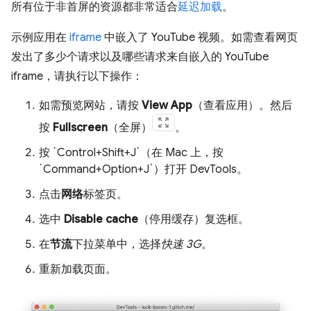
所有位于非首屏的资源都非常适合
延迟加载
。
示例应用在
iframe
中嵌入了 YouTube 视频。如需查看网页
发出了多少个请求以及哪些请求来自嵌入的 YouTube
iframe，请执行以下操作：
如需预览网站，请按
View App
（查看应用）。然后
按
Fullscreen
（全屏）
。
按 `Control+Shift+J`（在 Mac 上，按
`Command+Option+J`）打开 DevTools。
点击
网络
标签页。
选中
Disable cache
（停用缓存）复选框。
在
节流
下拉菜单中，选择
快速 3G
。
重新加载页面。