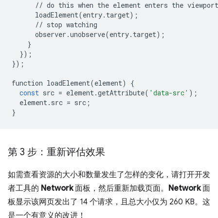
//
do
this
when
the
element
enters
the
viewpor
loadElement
(
entry
.
target
);
//
stop
watching
observer
.
unobserve
(
entry
.
target
);
}
});
});
function
loadElement
(
element
)
{
const
src
=
element
.
getAttribute
(
'data-src'
);
element
.
src
=
src
;
}
第 3 步：重新评估效果
如需查看资源的大小和数量发生了怎样的变化，请打开开发
者工具的
Network
面板，然后重新加载页面。
Network
面
板显示该网页发出了 14 个请求，且总大小仅为 260 KB。这
是一个有意义的改进！