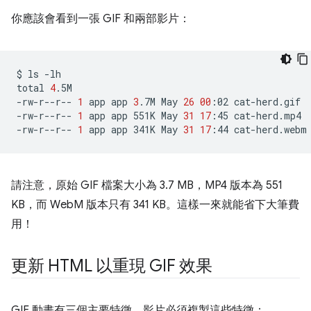
你應該會看到一張 GIF 和兩部影片：
$
ls
-lh

total
4
.5M

-rw-r--r--
1
app
app
3
.7M
May
26
00
:02
cat-herd.gif

-rw-r--r--
1
app
app
551K
May
31
17
:45
cat-herd.mp4

-rw-r--r--
1
app
app
341K
May
31
17
:44
請注意，原始 GIF 檔案大小為 3.7 MB，MP4 版本為 551
KB，而 WebM 版本只有 341 KB。這樣一來就能省下大筆費
用！
更新 HTML 以重現 GIF 效果
GIF 動畫有三個主要特徵，影片必須複製這些特徵：