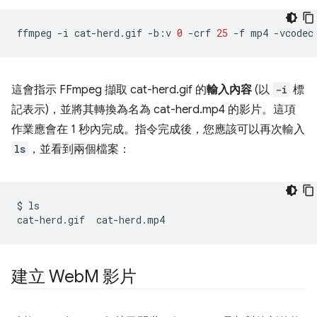
ffmpeg
-i
cat-herd.gif
-b:v
0
-crf
25
-f
mp4
-vcodec
這會指示 FFmpeg 擷取 cat-herd.gif 的
輸入內容
(以
-i
標
記表示)，並將其轉換為名為 cat-herd.mp4 的影片。這項
作業應會在 1 秒內完成。指令完成後，您應該可以再次輸入
ls
，並看到兩個檔案：
$
ls

cat-herd.gif
建立 Web
M 影片