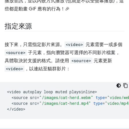
播放音訊，並以內嵌方式播放 (也就是不以全螢幕播放)，這
些都是動畫 GIF 應有的行為！🎉
指定來源
接下來，只需指定影片來源。
<video>
元素需要一或多個
<source>
子元素，指向瀏覽器可選擇的不同影片檔案，
具體取決於支援的格式。請使用
<source>
元素更新
<video>
，以連結至貓群影片：
<
video
autoplay
loop
muted
playsinline
<
source
src
=
"/images/cat-herd.webm"
type
=
"video/we
<
source
src
=
"/images/cat-herd.mp4"
type
=
"video/mp4
<
/
video