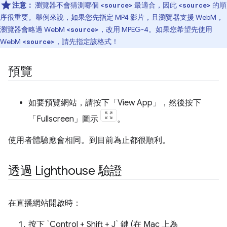
注意：
瀏覽器不會猜測哪個
最適合，因此
的順
<source>
<source>
序很重要。舉例來說，如果您先指定 MP4 影片，且瀏覽器支援 WebM，
瀏覽器會略過 WebM
，改用 MPEG-4。如果您希望先使用
<source>
WebM
，請先指定該格式！
<source>
預覽
如要預覽網站，請按下「View App」
，然後按下
「Fullscreen」
圖示
。
使用者體驗應會相同。到目前為止都很順利。
透過 Lighthouse 驗證
在直播網站開啟時：
按下 `Control + Shift + J` 鍵 (在 Mac 上為