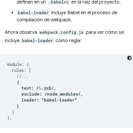
definen en un
.babelrc
en la raíz del proyecto.
babel-loader
incluye Babel en el proceso de
compilación de webpack.
Ahora observa
webpack.config.js
para ver cómo se
incluye
babel-loader
como regla:
module: {

  rules: [

    //...

{

      test: /\.js$/,

      exclude: /node_modules/,

      loader: "babel-loader"

    }
  ]
