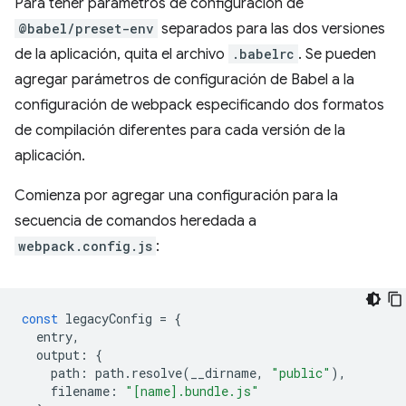
Para tener parámetros de configuración de
@babel/preset-env
separados para las dos versiones
de la aplicación, quita el archivo
.babelrc
. Se pueden
agregar parámetros de configuración de Babel a la
configuración de webpack especificando dos formatos
de compilación diferentes para cada versión de la
aplicación.
Comienza por agregar una configuración para la
secuencia de comandos heredada a
webpack.config.js
:
const
legacyConfig
=
{
entry
,
output
:
{
path
:
path
.
resolve
(
__dirname
,
"public"
),
filename
:
"[name].bundle.js"