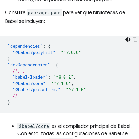
Consulta
package.json
para ver qué bibliotecas de
Babel se incluyen:
"dependencies"
:
{
"@babel/polyfill"
:
"^7.0.0"
},
"devDependencies"
:
{
//...
"babel-loader"
:
"^8.0.2"
,
"@babel/core"
:
"^7.1.0"
,
"@babel/preset-env"
:
"^7.1.0"
,
//...
}
@babel/core
es el compilador principal de Babel.
Con esto, todas las configuraciones de Babel se