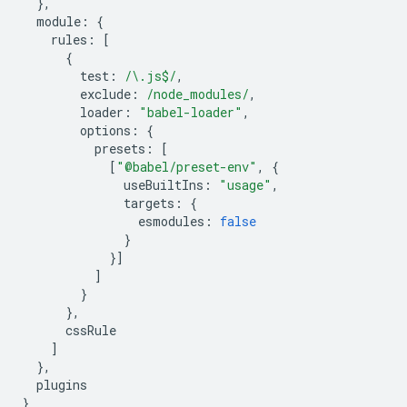
},
module
:
{
rules
:
[
{
test
:
/\.js$/
,
exclude
:
/node_modules/
,
loader
:
"babel-loader"
,
options
:
{
presets
:
[
[
"@babel/preset-env"
,
{
useBuiltIns
:
"usage"
,
targets
:
{
esmodules
:
false
}
}]
]
}
},
cssRule
]
},
plugins
}