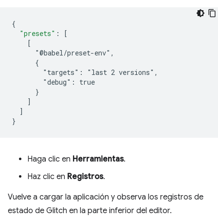
{
"presets"
:
[
    [
      "@babel/preset-env",
      {
        "targets": "last 2 versions",
        "debug": true
      }
]
]
}
Haga clic en
Herramientas
.
Haz clic en
Registros
.
Vuelve a cargar la aplicación y observa los registros de
estado de Glitch en la parte inferior del editor.