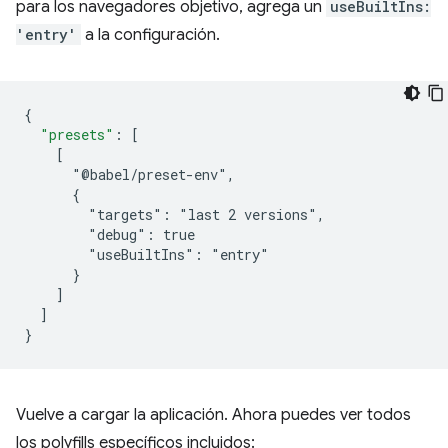
para los navegadores objetivo, agrega un
useBuiltIns:
'entry'
a la configuración.
{
"presets"
:
[
    [
      "@babel/preset-env",
      {
        "targets": "last 2 versions",
        "debug": true
        "useBuiltIns": "entry"
      }
]
]
}
Vuelve a cargar la aplicación. Ahora puedes ver todos
los polyfills específicos incluidos: