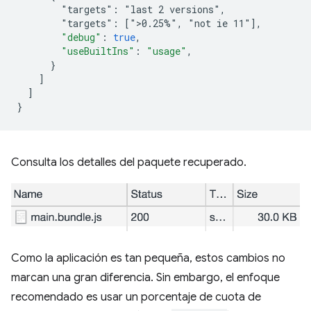
        "targets": "last 2 versions",
        "targets": [">0.25%", "not ie 11"
]
,
"debug"
:
true
,
"useBuiltIns"
:
"usage"
,
}
]
]
}
Consulta los detalles del paquete recuperado.
Como la aplicación es tan pequeña, estos cambios no
marcan una gran diferencia. Sin embargo, el enfoque
recomendado es usar un porcentaje de cuota de