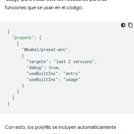
funciones que se usan en el código.
{
"presets"
:
[
    [
      "@babel/preset-env",
      {
        "targets": "last 2 versions",
        "debug": true,
        "useBuiltIns": "entry"
        "useBuiltIns": "usage"
      }
]
]
}
Con esto, los polyfills se incluyen automáticamente