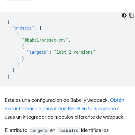
{
"presets"
:
[
[
"@babel/preset-env"
,
{
"targets"
:
"last 2 versions"
}
]
]
}
Esta es una configuración de Babel y webpack.
Obtén
más información para incluir Babel en tu aplicación
si
usas un integrador de módulos diferente de webpack.
El atributo
targets
en
.babelrc
identifica los